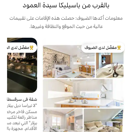
اسيليكا سيدة العمود
: حصلت هذه الإقامات على تقييمات
 الموقع والنظافة وغيرها.
ش
مفضّل لدى الضيوف
شقة um
لدى الضيوف
من أبرز البيوت المفضّلة لدى الضيوف
ت
ا
ا
ق
و
ا
ب
شقة في سرقسطة
4.94 (708)
متوسط التقييم 4.94 من 5، 708 مراجعات
"لا تيراسا ديل بيلار" حمام سباحة وموقف
و
سيارات مجاني
مسكن فاخر مرخص، مع شرفة كبيرة تطل على
ذ
مناظر رائعة للكنيسة الكاتدرائية "باسيليكا ديل
بيلار" التي تبعد مسافة 5 دقائق سيرًا على
الأقدام. مجهزة بالكامل، 5 أماكن، 2 حمامات،