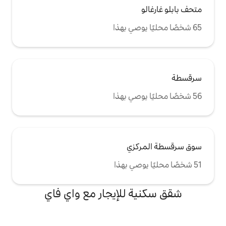
زي
للإيجار مع واي فاي