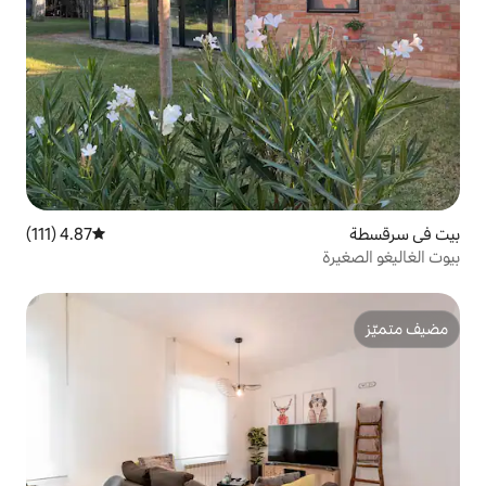
4.87 (111)
متوسط التقييم 4.87 من 5، 111 مراجعات