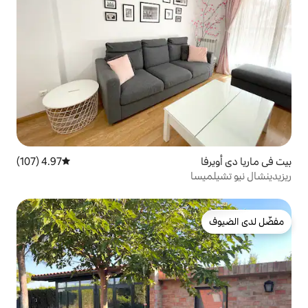
4.97 (107)
متوسط التقييم 4.97 من 5، 107 مراجعات