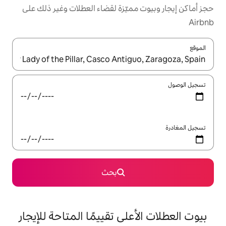
مميّزة لقضاء العطلات وغير ذلك على
ل باستخدام السهمين لأعلى ولأسفل أو استكشف عن طريق اللمس أو السحب.
بحث
على تقييمًا المتاحة للإيجار