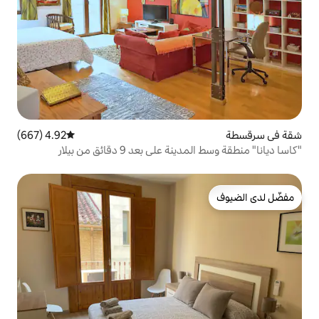
4.92 (667)
متوسط التقييم 4.92 من 5، 667 مراجعات
 بعد 9 دقائق من بيلار