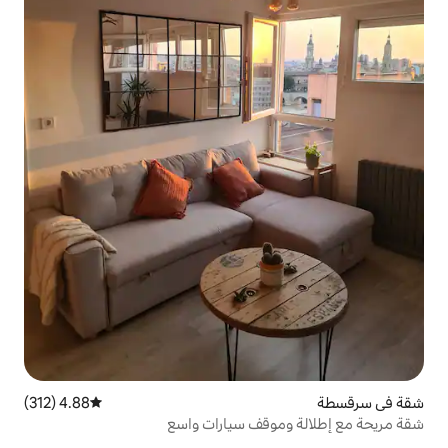
4.88 (312)
متوسط التقييم 4.88 من 5، 312 مراجعات
وقف سيارات واسع