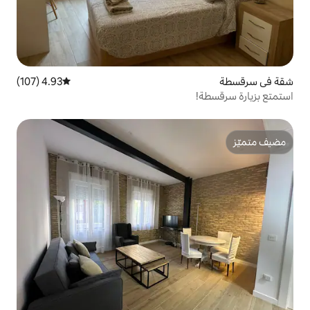
4.93 (107)
متوسط التقييم 4.93 من 5، 107 مراجعات