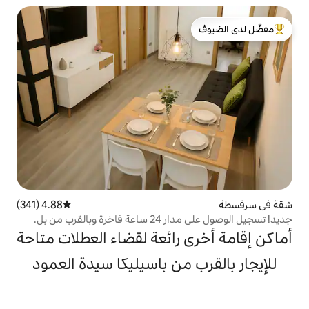
لدى الضيوف
4.88 (341)
متوسط التقييم 4.88 من 5، 341 مراجعات
جديد! تسجيل الوصول على مدار 24 ساعة فاخرة وبالقرب من بل.
 رائعة لقضاء العطلات متاحة
 من باسيليكا سيدة العمود