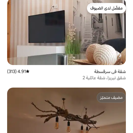
4.91 (313)
متوسط التقييم 4.91 من 5، 313 مراجعات