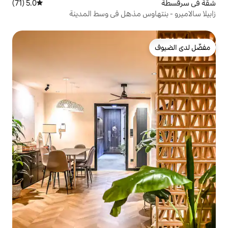
5.0 (71)
متوسط التقييم 5.0 من 5، 71 مراجعات
س مذهل في وسط المدينة