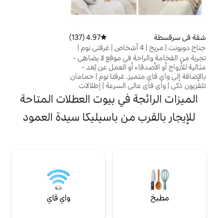
مكيف هواء وموقف سيارات مجاني في المبنى،
واي فاي. حديقة مع ألعاب للأطفال وحمام
سباحة في الصيف. يوجد بجوارها متجر ميركادونا
ترخيص السكن للاستخدام السياحي: VU-ZA-
4.97 (137)
متوسط التقييم 4.97 من 5، 137 مراجعات
16-041 مثالية للعائلات والمسافرين بغرض
دوبونت | مريح | 4 أشخاص | غرفتي نوم |
العمل. قريب من جميع الأماكن السياحية
 في موقع لا يضاهى -
والمطاعم وأماكن الترفيه. نحن نتحدث
أو العمل عن بُعد -
الإنجليزية! نحن نتحدث الألمانية
بالإضافة إلى واي فاي متميز. غرفتا نوم | حمامان
ي السرعة | إطلالات
ئد إضافية | مجموعة
 في بيوت العطلات المتاحة
| تدفئة | صنبور مياه
| آلة تحضير القهوة |
 من باسيليكا سيدة العمود
ائق ساحة بيلار | دقيقة واحدة
دة الترام | دقيقة
واحدة موقف السيارات | 10 دقائق مخرج مباشر
ير بيدرا
واي فاي