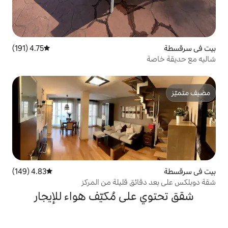
4.75 (191)
متوسط التقييم 4.75 من 5، 191 مراجعات
4.83 (149)
متوسط التقييم 4.83 من 5، 149 مراجعات
 قليلة من المركز
ى مُكيّف هواء للإيجار