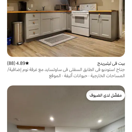
4.89 (88)
متوسط التقييم 4.89 من 5، 88 مراجعات
لسفلي في ساوثسايد مع غرفة نوم إضافية/
ات أليفة
·
الموقع