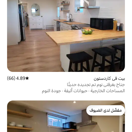
4.89 (66)
متوسط التقييم 4.89 من 5، 66 مراجعات
 حديثًا
ات أليفة
·
جودة النوم