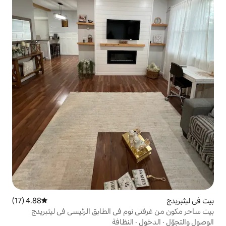
4.88 (17)
متوسط التقييم 4.88 من 5، 17 مراجعات
وم في الطابق الرئيسي في ليثبريدج
النظافة