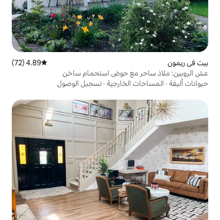
4.89 (72)
متوسط التقييم 4.89 من 5، 72 مراجعات
 مع حوض استحمام ساخن
لخارجية
·
تسجيل الوصول