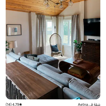
4.79 (14)
متوسط التقييم 4.79 من 5، 14 مراجعات