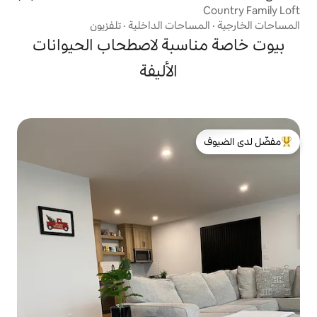
احات الداخلية
·
تلفزيون
سبة لاصطحاب الحيوانات
الأليفة
لدى الضيوف