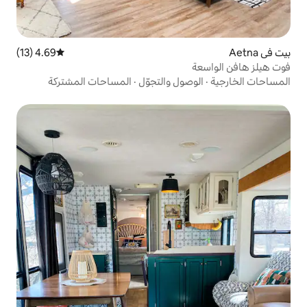
4.69 (13)
متوسط التقييم 4.69 من 5، 13 مراجعات
ول والتجوّل
·
المساحات المشتركة