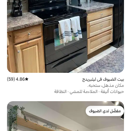
4.86 (59)
متوسط التقييم 4.86 من 5، 59 مراجعات
لمشي
·
النظافة