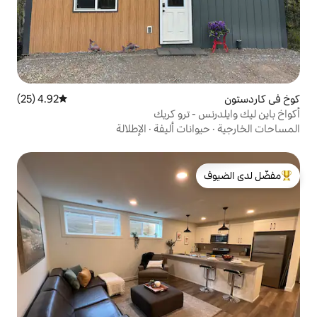
4.92 (25)
متوسط التقييم 4.92 من 5، 25 مراجعات
 ترو كريك
ات أليفة
·
الإطلالة
لدى الضيوف