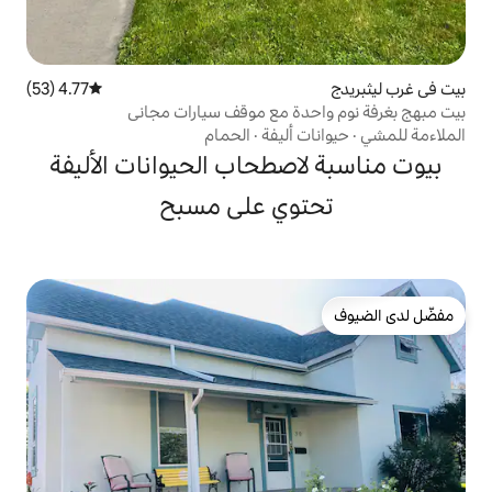
4.77 (53)
متوسط التقييم 4.77 من 5، 53 مراجعات
ة مع موقف سيارات مجاني
أليفة
·
الحمام
صطحاب الحيوانات الأليفة
وي على مسبح