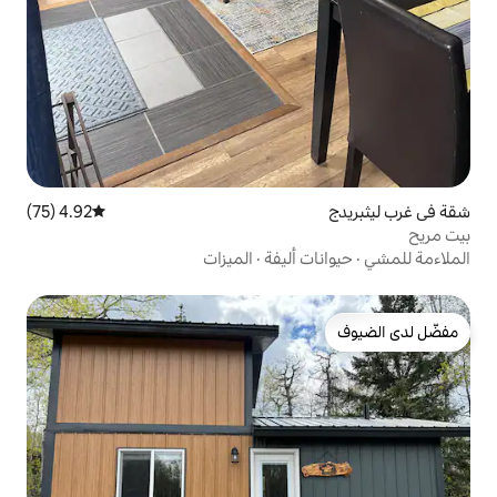
4.92 (75)
متوسط التقييم 4.92 من 5، 75 مراجعات
أليفة
·
الميزات