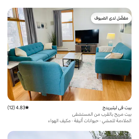
4.83 (12)
متوسط التقييم 4.83 من 5، 12 مراجعات
ستشفى
أليفة
·
مكيف الهواء