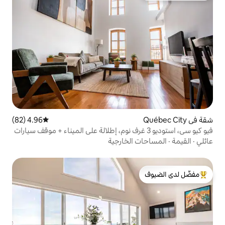
4.96 (82)
متوسط التقييم 4.96 من 5، 82 مراجعات
يو سي، استوديو 3 غرف نوم، إطلالة على الميناء + موقف سيارات
الخارجية
لدى الضيوف