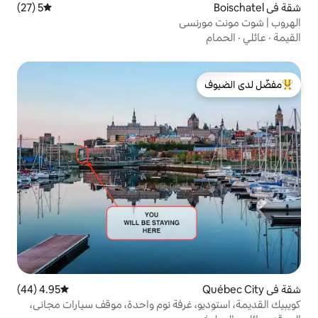
5 (27)
متوسط التقييم 5 من 5، 27 مراجعات
سي
لدى الضيوف
4.95 (44)
متوسط التقييم 4.95 من 5، 44 مراجعات
 غرفة نوم واحدة، موقف سيارات مجاني،