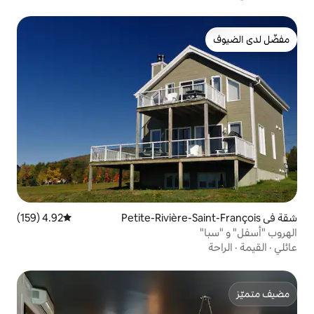
4.92 (159)
متوسط التقييم 4.92 من 5، 159 مراجعات