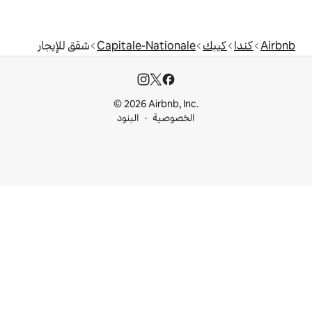
Capitale-Nationa
شقق للإيجار
© 2026 Airbnb, I
خصوصية
البنود