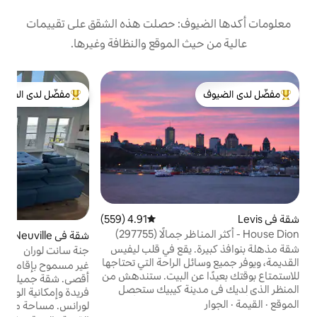
وف: حصلت هذه الشقق على تقييمات
 الموقع والنظافة وغيرها.
ش
مفضّل لدى الضيوف
nt
لدى الضيوف
من أبرز البيوت المفضّلة لدى الضيوف
د
ا
و
ع
ت
4.91 (559)
متوسط التقييم 4.91 من 5، 559 مراجعات
م
شقة في Neuville
4.92 (204)
متوسط التقييم 4.92 من 5، 204 مراجعات
ق
 يقع في قلب ليفيس
جنة سانت لوران
 الراحة التي تحتاجها
غير مسموح بإقامة الحفلات. 6 أشخاص كحد
عن البيت. ستندهش من
أقصى. شقة جميلة تقع في الطابق الثاني. إطلالة
المنظر الذي لديك في مدينة كيبيك ستحصل
فريدة وإمكانية الوصول المباشر إلى نهر سانت
مع العبّارة، أنت على
لورانس. مساحة مفتوحة مع سقف الكاتدرائية
سان جان ومتنزه