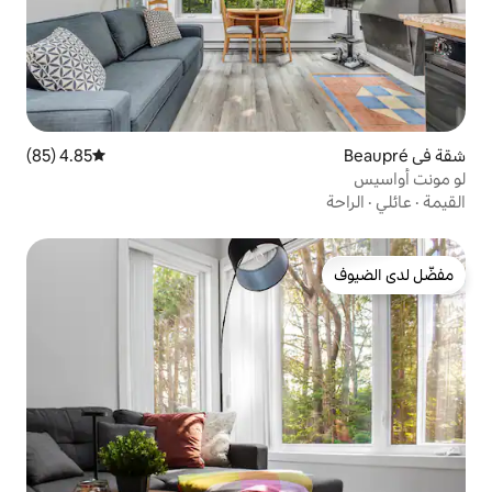
4.85 (85)
متوسط التقييم 4.85 من 5، 85 مراجعات