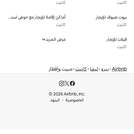
كانيت
أماكن إقامة للإيجار مع حوض استحمام ساخن
كانيت
عرض المزيد
يت
مبيت وإفطار
© 2026 Airbnb, I
خصوصية
البنود