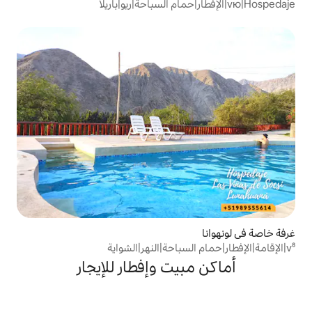
يت وإفطار للإيجار