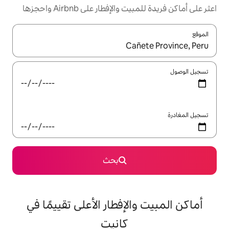
إفطار على Airbnb واحجزها
ل باستخدام السهمين لأعلى ولأسفل أو استكشف عن طريق اللمس أو السحب.
بحث
لإفطار الأعلى تقييمًا في
كانيت