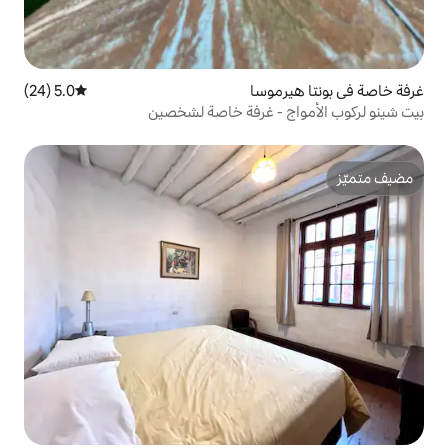
وسا
5.0 (24)
متوسط التقييم 5.0 من 5، 24 مراجعات
- غرفة خاصة لشخصين