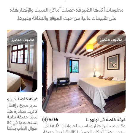
: حصلت أماكن المبيت والإفطار هذه
من حيث الموقع والنظافة وغيرها.
مضيف متميّز
مضيف متميّز
غرفة خاصة في لونهوانا
سرير مريح وإفطار مناسب للحيوانات الأليفة مع
حمام سباحة
لا تريد مغادرة هذا المسكن الفريد والساحر.
لدينا حديقة نباتية تحتوي على أكثر من 300 نوع
5.0 (4)
متوسط التقييم 5.0 من 5، 4 مراجعات
نستخدمها في قائمة مطعمنا. الشمس لدينا
لحيوانات الأليفة في
طوال العام، يمكنك الاستمتاع بالمسبح وليالي
لإقامة. لدينا حديقة