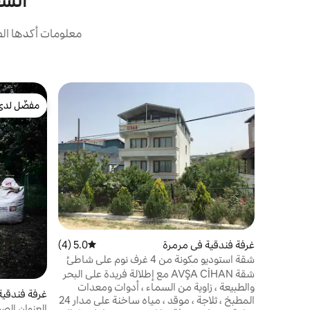
الشق
معلومات أكدها الض
مفضّل لدى
مفضّل لدى
غرفة فندقية في مرمرة
5.0 (4)
متوسط التقييم 5.0 من 5، 4 مراجعات
شقة استوديو مكونة من 4 غرف نوم على شاطئ
البحر في جزيرة أفشا
شقة AVŞA CİHAN مع إطلالة فريدة على البحر
والطبيعة ، زاوية من السماء ، أدوات ومعدات
غرفة فندقية
المطبخ ، ثلاجة ، موقد ، مياه ساخنة على مدار 24
العنوان الص