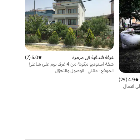
غرفة فندقية في مرمرة
5.0 (7)
متوسط التقييم 5.0 من 5، 7 مراجعات
شقة استوديو مكونة من 4 غرف نوم على شاطئ
البحر في جزيرة أفشا
الموقع
·
عائلي
·
الوصول والتجوّل
4.9 (29)
متوسط التقييم 4.9 من 5، 29 مراجعات
لى اتصال