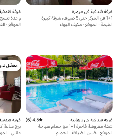
غرفة فندقية في مرمرة
غرفة فندقية
1+1 في المركز حتى 5 ضيوف، شرفة كبيرة
نظيف
القيمة
·
الموقع
·
مكيف الهواء
الموقع
·
الق
مفضّل لدى
مفضّل لدى
غرفة فندقية في برهانية
4.5 (6)
متوسط التقييم 4.5 من 5، 6 مراجعات
غرفة فندقية
شقة مفروشة فاخرة 1+1 مع حمام سباحة
برج ساعة كانا
الموقع
·
حُسن الضيافة
·
الحمام
عائلي
·
المو