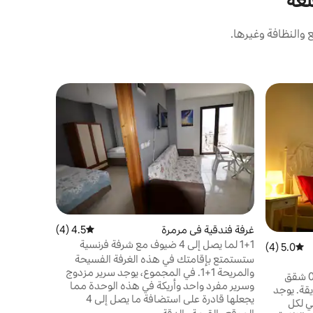
لعة
والنظافة وغيرها.
غرفة فندقية
بوزكادا
تقع شقة بيت
نوم واحدة 
الأصيل في ب
ظافر وأولكو
ومنطقة معي
الموقع
·
حُ
وحمام خاص
والمقاهي و
القيادة بس
غرفة فندقية في مرمرة
4.5 (4)
متوسط التقييم 4.5 من 5، 4 مراجعات
أيضًا السبا
1+1 لما يصل إلى 4 ضيوف مع شرفة فرنسية
5.0 (4)
متوسط التقييم 5.0 من 5، 4 مراجعات
على مسافة ق
ستستمتع بإقامتك في هذه الغرفة الفسيحة
والمريحة 1+1. في المجموع، يوجد سرير مزدوج
تتكون منشأتنا من 3 أجنحة 1+1 و 11+0 شقق
وسرير مفرد واحد وأريكة في هذه الوحدة مما
قة. يوجد
يجعلها قادرة على استضافة ما يصل إلى 4
ي لكل
ضيوف. سيكون لديك مطبخك الخاص وحمامك