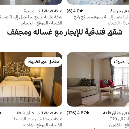
 في مرمرة
4.0 (6)
متوسط التقييم 4.0 من 5، 6 مراجعات
غرفة فندقية في مرمرة
وحدة تتسع لما يصل إلى 4 ضيوف، موقع رائع
شقة علوية تتسع ل
وذات إطلالة على البحر
يمة
·
الحمام
القيمة
·
الموقع
·
الحمام
شقق فندقية للإيجار مع غسالة ومجفف
 الضيوف
مفضّل لدى الضيوف
 الضيوف
مفضّل لدى الضيوف
 في جناق قلعة
4.87 (126)
متوسط التقييم 4.87 من 5، 126 مراجعات
غرفة فندقية في جناق قلعة
مت
كالي D10
غرفة مريحة في وسط المدينة
قع
·
تلفزيون
القيمة
·
الموقع
·
هادئ