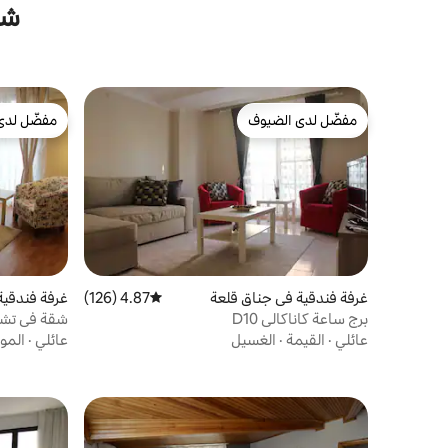
شق
مفضّل لدى الضيوف
مفضّل لدى
مفضّل لدى الضيوف
مفضّل لدى
غرفة فندقية في جناق قلعة
4.87 (126)
متوسط التقييم 4.87 من 5، 126 مراجعات
غرفة فندقية
برج ساعة كاناكالي D10
شقة في تشا
عائلي
·
القيمة
·
الغسيل
عائلي
·
المو