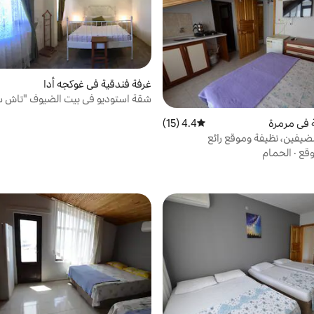
غرفة فندقية في غوكجه أدا
شقة استوديو في بيت الضيوف "تاش 
 في مرمرة
4.4 (15)
متوسط التقييم 4.4 من 5، 15 مراجعات
ضيفين، نظيفة وموقع رائع
وقع
·
الحمام