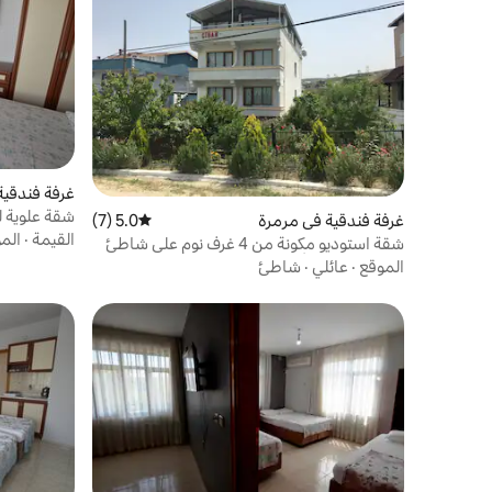
غرفة فندقية
شقة علوية ل
غرفة فندقية في مرمرة
5.0 (7)
متوسط التقييم 5.0 من 5، 7 مراجعات
القيمة
·
الم
شقة استوديو مكونة من 4 غرف نوم على شاطئ
البحر في جزيرة أفشا
الموقع
·
عائلي
·
شاطئ