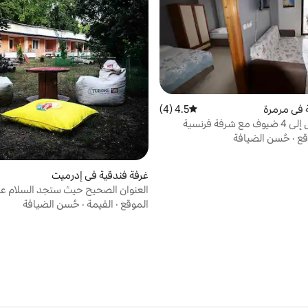
 في مرمرة
4.5 (4)
متوسط التقييم 4.5 من 5، 4 مراجعات
قع
·
حُسن الضيافة
غرفة فندقية في إدرميت
العنوان الصحيح حيث ستجد السلام ع
بالطبيعة!
الموقع
·
القيمة
·
حُسن الضيافة