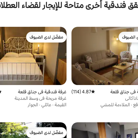
ق فندقية أخرى متاحة للإيجار لقضاء العطلا
 الضيوف
مفضّل لدى الضيوف
 الضيوف
مفضّل لدى الضيوف
 في جناق قلعة
4.87 (114)
متوسط التقييم 4.87 من 5، 114 مراجعات
غرفة فندقية في جناق قلعة
مت
ناكالي
غرفة مريحة في وسط المدينة
قع
·
الملاءمة للمشي
القيمة
·
عائلي
·
الجوار
مفضّل لدى الضيوف
مفضّل لدى الضيوف