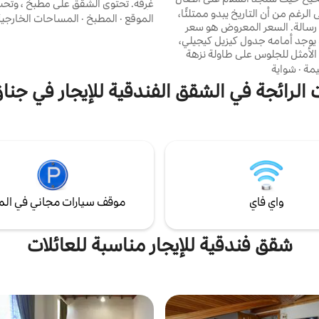
غرفة. تحتوي الشقق على مطبخ ، وتحت 
الرغم من أن التاريخ يبدو ممتلئًا،
الموقع
·
المطبخ
·
المساحات الخارجية
رسالة. السعر المعروض هو سعر
ومجفف شعر. يبعد حو
وجد أمامه جدول كيزيل كيجيلي،
نظرًا للمنطقة المشتركة ، لا يتم استخد
الأمثل للجلوس على طاولة نزهة
وموزع المياه في المنطقة المشتركة.
، وإشعال الشواية والاستمتاع
يمة
·
شواية
عدم إزعاج ضيوفنا الآخرين ، لا يُسمح ب
لاسترخاء مع صوت الماء والكثير من
وجبات ثقيلة الرائحة مثل الأسماك في
 الرائجة في الشقق الفندقية للإيجار في جنا
ي. تحتوي شققنا على مطبخ وحمام
لكل شقة مدخل منفصل، وغرفة نوم
 مزدوج + أريكة/سرير إضافي)
 (سرير قابل للفتح). تقع عند سفح
 وهي مثالية للسياحة الجبلية.
واي فاي
موقف سيارات مجاني في الم
شقق فندقية للإيجار مناسبة للعائلات