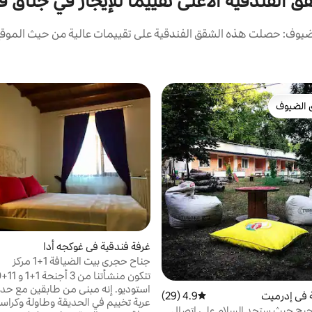
ق الفندقية الأعلى تقييمًا للإيجار في جناق ق
يوف: حصلت هذه الشقق الفندقية على تقييمات عالية من حيث الموقع 
 الضيوف
 الضيوف
غرفة فندقية في غوكجه أدا
جناح حجري بيت الضيافة 1+1 مركز
استوديو. إنه مبنى من طابقين مع حدي
 في إدرميت
4.9 (29)
متوسط التقييم 4.9 من 5، 29 مراجعات
عربة تخييم في الحديقة وطاولة وكراس
حيح حيث ستجد السلام على اتصال