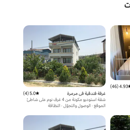
ت
4.93 (46)
وسط التقييم 4.93 من 5، 46 مراجعات
غرفة فندقية في مرمرة
5.0 (4)
متوسط التقييم 5.0 من 5، 4 مراجعات
شقة استوديو مكونة من 4 غرف نوم على شاطئ
البحر في جزيرة أفشا
الموقع
·
الوصول والتجوّل
·
النظافة