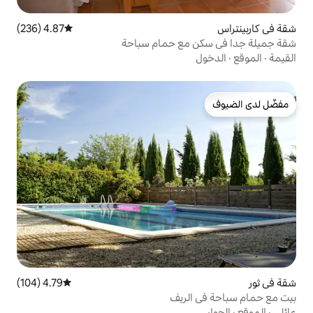
4.87 (236)
متوسط التقييم 4.87 من 5، 236 مراجعات
مع حمام سباحة
4.79 (104)
متوسط التقييم 4.79 من 5، 104 مراجعات
لريف