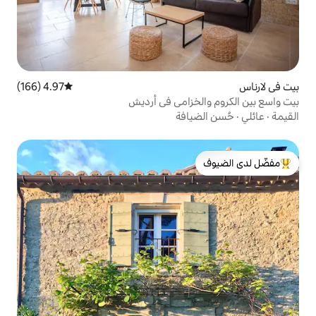
4.97 (166)
متوسط التقييم 4.97 من 5، 166 مراجعات
زامى في أرديش
افة
لدى الضيوف