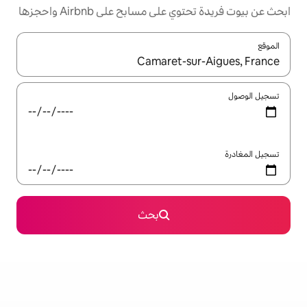
مسابح على Airbnb واحجزها
ل باستخدام السهمين لأعلى ولأسفل أو استكشف عن طريق اللمس أو السحب.
بحث