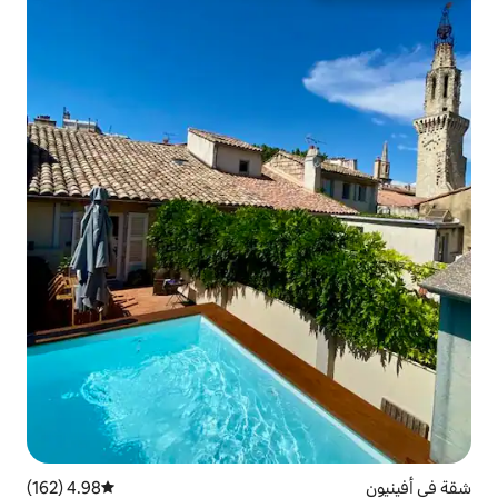
4.98 (162)
متوسط التقييم 4.98 من 5، 162 مراجعات