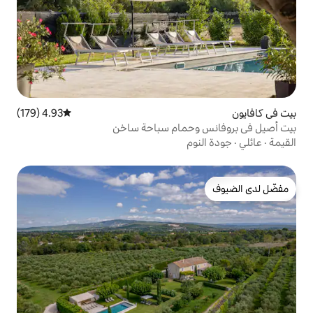
4.93 (179)
متوسط التقييم 4.93 من 5، 179 مراجعات
حمام سباحة ساخن