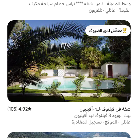
 **** تراس حمام سباحة مكيف
لدى الضيوف
ون
4.92 (105)
متوسط التقييم 4.92 من 5، 105 مراجعات
غادرة