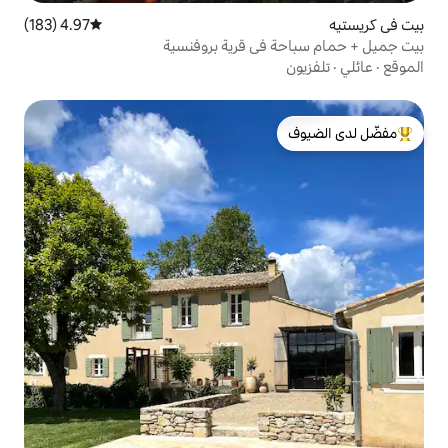
4.97 (183)
متوسط التقييم 4.97 من 5، 183 مراجعات
ي قرية بروفنسية
لدى الضيوف