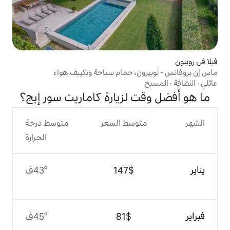
ن، حمام سباحة وتكييف هواء
لزيارة كاماريت سور إيج؟
وسط السعر
متوسط درجة
الحرارة
$‏147
43°ف
$‏81
45°ف