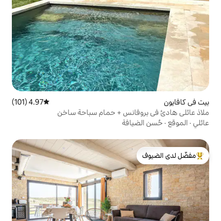
4.97 (101)
متوسط التقييم 4.97 من 5، 101 مراجعات
فانس + حمام سباحة ساخن
افة
لدى الضيوف