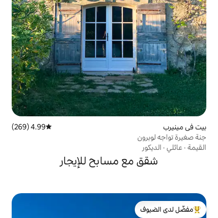
4.99 (269)
متوسط التقييم 4.99 من 5، 269 مراجعات
 مسابح للإيجار
لدى الضيوف