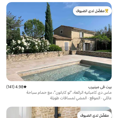
لدى الضيوف
4.98 (141)
متوسط التقييم 4.98 من 5، 141 مراجعات
"لو كابانون"، مع حمام سباحة
سافات طويلة