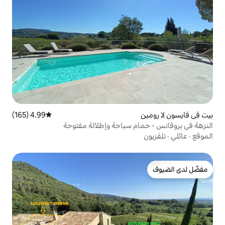
4.99 (165)
متوسط التقييم 4.99 من 5، 165 مراجعات
م سباحة وإطلالة مفتوحة