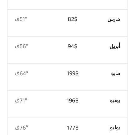
$‏82
51°ف
$‏94
56°ف
$‏199
64°ف
$‏196
71°ف
$‏177
76°ف