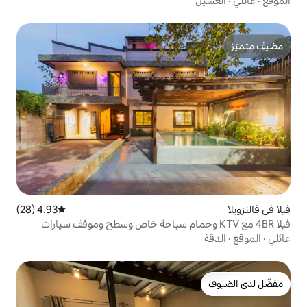
4.93 (28)
متوسط التقييم 4.93 من 5، 28 مراجعات