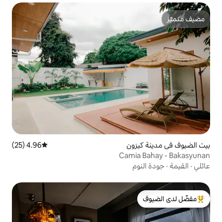
ون
4.96 (25)
متوسط التقييم 4.96 من 5، 25 مراجعات
Cami
لدى الضيوف