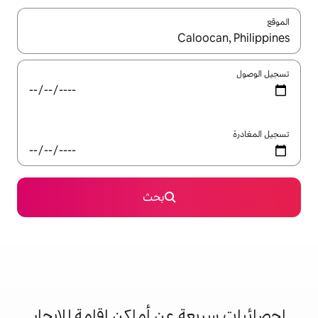
ل باستخدام السهمين لأعلى ولأسفل أو استكشف عن طريق اللمس أو السحب.
بحث
 عن أماكن إقامة للإيجار