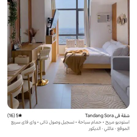
5 (16)
متوسط التقييم 5 من 5، 16 مراجعات
حة • تسجيل وصول ذاتي • واي فاي سريع