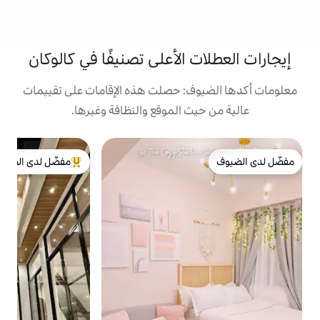
الأعلى تصنيفًا في كالوكان
: حصلت هذه الإقامات على تقييمات
 الموقع والنظافة وغيرها.
شق
مفضّل لدى الضيوف
ذ
من أبرز البيوت المفضّلة لدى الضيوف
ا
و
و
ع
و
و
و
و