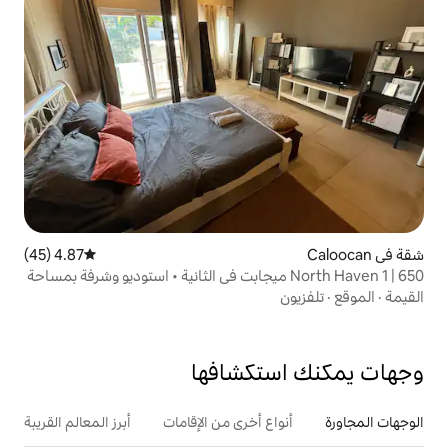
4.87 (45)
متوسط التقييم 4.87 من 5، 45 مراجعات
North Haven 1  ميجابت في الثانية • استوديو وشرفة بمساحة
تكشافها
ع أخرى من الإقامات
أبرز المعالم القريبة