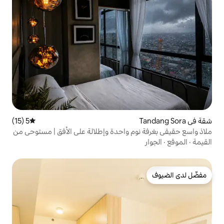
5 (15)
متوسط التقييم 5 من 5، 15 مراجعات
م واحدة وإطلالة على الأفق | مستوحى من