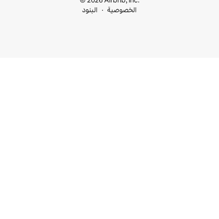
© 2026 Airbnb, I
خصوصية
البنود