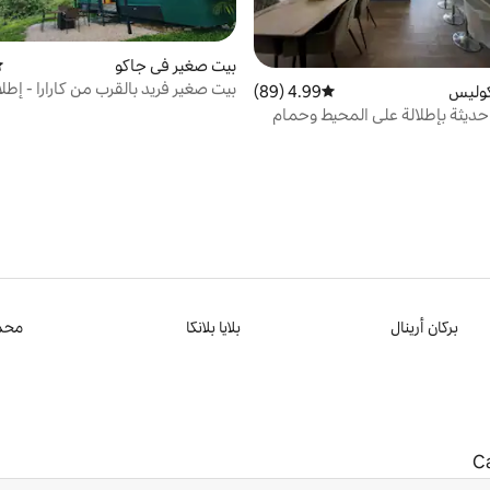
بيت صغير في جاكو
مت
بيت صغير فريد بالقرب من كارارا - إطل
كوليس
4.99 (89)
متوسط التقييم 4.99 من 5، 89 مراجعات
الغابة والمحيط
حديثة بإطلالة على المحيط وحمام
بركان أرينال
بلايا بلانكا
محمي
C