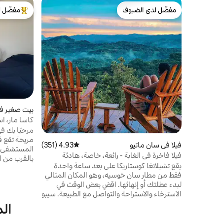
مفضّل لدى الضيوف
مفضّل ل
مفضّل لدى الضيوف
من أبرز ال
بيت صغير في 
كاسا مار، 
بونتاريناس
مرحبًا بك ف
فيلا في سان ماتيو
4.93 (351)
متوسط التقييم 4.93 من 5، 351 مراجعات
فيلا فاخرة في الغابة - رائعة، خاصة، هادئة
بالقرب من ا
يقع تشيلانغا كوستاريكا على بعد ساعة واحدة
منطقة سكنية
فقط من مطار سان خوسيه، وهو المكان المثالي
وإعادة شحن
لبدء عطلتك أو إنهائها. اقضِ بعض الوقت في
الذين يبحث
الاسترخاء والاستراحة والتواصل مع الطبيعة. سيبو
الذي لا ينسى
هي فيلتنا الفاخرة الخاصة والواسعة التي تتسع
مدينة بونتار
الم
لشخصين. نوفر حمام سباحة بإطلالات خلابة
الإقامات ال