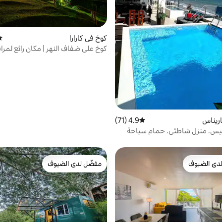
كوخ في كارارا
مت
كوخ على ضفاف النهر | مكان رائع لمراق
اريناس
4.9 (71)
متوسط التقييم 4.9 من 5، 71 مراجعات
يس. منزل شاطئي. حمام سباحة
دى الضيوف
مفضّل لدى الضيوف
بيوت المفضّلة لدى الضيوف
مفضّل لدى الضيوف