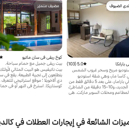
دى الضيوف
مضيف متميّز
بيوت المفضّلة لدى الضيوف
مضيف متميّز
كوخ ريفي في سان ماتيو
متوس
بيت ريفي جميل مع حمام سباحة.
بارانكا
5.0 (103)
متوسط التقييم 5.0 من 5، 103 مراجعات
بيت ناتيفيس هو البيت المثالي لأولئك
استوديو مريح وسحر غروب الشمس
يتطلعون إلى تجربة الطبيع
ي كاسا مار، وهي شقة استوديو
دي ألاخويلا ؛ موقع استراتيجي للتعرف 
مريحة تقع في بارامار، على بعد 5 دقائق فقط من
كوستاريكا. استرخ في النهر أو في 
المستشفى الجديد، و10–15 دقيقة من الشاطئ،
الخاص بنا ، واستمتع بالشلالات والش
لمطاعم ومحلات السوبر ماركت. هي
ومشاهدة ال
 هادئة وآمنة. مثالي لقطع الاتصال
داخل
 طاقتك. وهي مصممة لأولئك
حيث يمكنك المشي لمسافات طويلة 
ون عن الاسترخاء وغروب الشمس
لمسافات طويلة. تتوفر جولات خ
 مع إطلالة بانورامية فريدة على
المطار ومشاهدة المعالم السياحية.
يناس. مثالية للرحلات القصيرة أو
يزات الشائعة في إيجارات العطلات في كالدي
طويلة، سواء لقضاء عطلة أو العمل عن