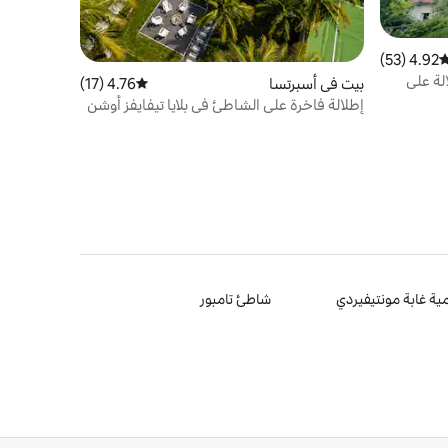
4.92 (53)
وسط التقييم 4.92 من 5، 53 مراجعات
الة على
بيت في أسبرتسا
4.76 (17)
متوسط التقييم 4.76 من 5، 17 مراجعات
إطلالة فاخرة على الشاطئ في بلايا تيفايفز أوشن
فيوز بول
ة غابة مونتيفيردي
شاطئ تامبور