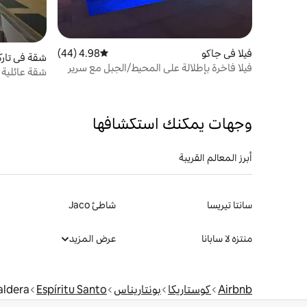
فيلا في جاكو
4.98 (44)
متوسط التقييم 4.98 من 5، 44 مراجعات
شقة في تار
فيلا فاخرة بإطلالة على المحيط/الجبل مع سرير
شقة عائلية 
كينج/حوض استحمام ساخن
سباحة خاص
وجهات يمكنك استكشافها
أبرز المعالم القريبة
سانتا تيريسا
شاطئ Jaco
منتزه لا سابانا
عرض المزيد
Airbnb
كوستاريكا
بونتاريناس
Espíritu Santo
aldera