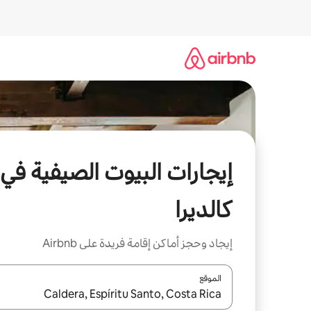
خطى
لى
لمحتوى
إيجارات البيوت الصيفية في
كالديرا
إيجاد وحجز أماكن إقامة فريدة على Airbnb
الموقع
عند توفر النتائج، انتقل باستخدام السهمين لأعلى ولأسف