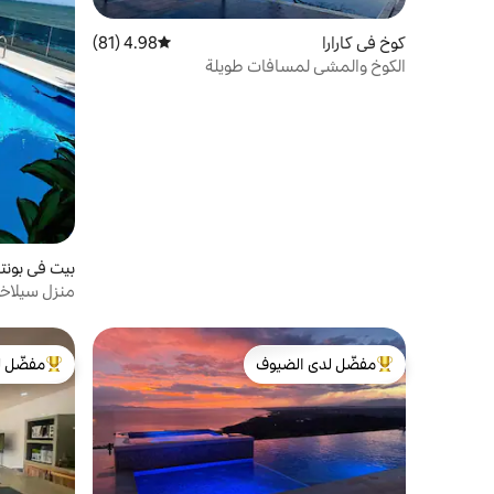
كوخ في كارارا
4.98 (81)
متوسط التقييم 4.98 من 5، 81 مراجعات
الكوخ والمشي لمسافات طويلة
بيت في بونت
منزل سيلاخ
وجاكوزي.
مفضّل لدى الضيوف
مفضّل ل
من أبرز البيوت المفضّلة لدى الضيوف
من أبرز ال