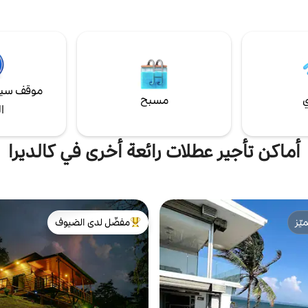
موقف سيا
ي
مسبح
ا
أماكن تأجير عطلات رائعة أخرى في كالديرا
ّز
مفضّل لدى الضيوف
ّز
من أبرز البيوت المفضّلة لدى الضيوف