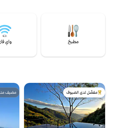
ويوغا في الغابة ومسارات مشي بطول 10
بُعد.
كيلومترات. يتيح لك واي فاي Starlink بسرعة
250 ميغابايت فائق السرعة «العمل من الغابة».
يقدم لك طهاتنا وجبات رائعة محضرة من
مكونات محلية ومن المزارع. تفضل بزيارتنا!
مطبخ
واي فا
مفضّل لدى الضيوف
مضيف متمي
من أبرز البيوت المفضّلة لدى الضيوف
مضيف متمي