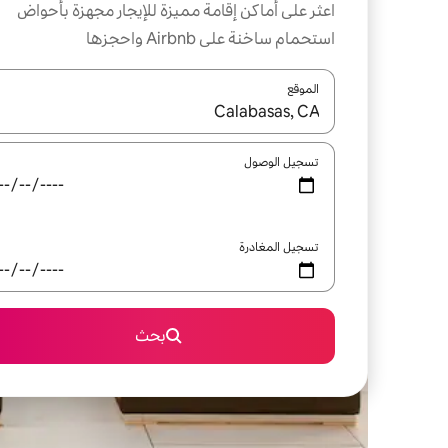
اعثر على أماكن إقامة مميزة للإيجار مجهزة بأحواض
استحمام ساخنة على Airbnb واحجزها
الموقع
عند توفر النتائج، انتقل باستخدام السهمين لأعلى ولأسف
تسجيل الوصول
تسجيل المغادرة
بحث