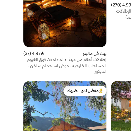
4.99 (270
التقييم 4.99 من 5، 270 مراجعات
لإطلالات
مة
بيت في ماليبو
4.97 (37)
متوسط التقييم 4.97 من 5، 37 مراجعات
إطلالات أحلام من عربة Airstream فوق الغيوم -
حوض استحمام ساخن - سينما
المساحات الخارجية
·
حوض استحمام ساخن
·
الديكور
مفضّل لدى الضيوف
من أبرز البيوت المفضّلة لدى الضيوف