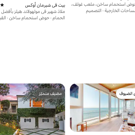
 حوض استحمام ساخن، ملعب غولف،
بيت في شيرمان أوكس
)
متوسط 
ي إلى كل شيء
ساحات الخارجية
·
التصميم
ملاذ شهير في مولهولاند هيلز بأفضل ا
في لوس أنجلوس
الحمام
·
حوض استحمام ساخن
·
القي
 الضيوف
مضيف متميّز
 الضيوف
مضيف متميّز