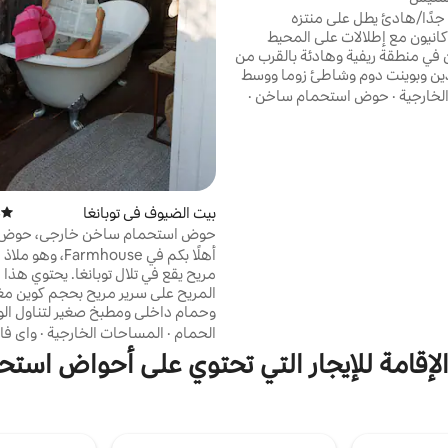
دًا/هادئ يطل على منتزه
نيون مع إطلالات على المحيط
بل. نحن في منطقة ريفية وهادئة بالقرب من
دين وبوينت دوم وشاطئ زوما ووسط
المدينة والمطاعم وتناول الطعام. يمكنك ركوب
لخارجية
·
حوض استحمام ساخن
·
تنزه أو زيارة مصانع النبيذ المحلية أو
اء والاستمتاع بالأجواء والمناظر
بيعية. يمكنك الاستفسار عن أصدقائك
الفرويين (الحيوانات الأليفة - رسوم إضافية). في
خط مستقيم، نحن على بعد ميل واحد من PCH
ويستغرق الوصول إلى هنا حوالي 8 دقائق. هل
بيت الضيوف في توبانغا
)
متوسط 
ينا.
حوض استحمام ساخن خارجي، حوض 
ساخن، سطح
أهلًا بكم في Farmhouse، 
مريح يقع في تلال توبانغا. يحتوي هذا
المريح على سرير مريح بحجم كوين م
وحمام داخلي ومطبخ صغير لتناول ال
الخفيفة. تؤدي الغرفة إلى شرفة وب
الحمام
·
المساحات الخارجية
·
واي فا
مثاليتين للاستيقاظ على أصوات الطيور
الإقامة للإيجار التي تحتوي على أحواض اس
وبركة صغيرة، وحوض استحمام خارجي
على شكل مخالب للاسترخاء تحت الأش
استمتع بسهولة الوصول إلى المعالم ا
المحلية بما في ذلك المقاهي والمطا
القرى ومسارات المشي لمسافات طويل