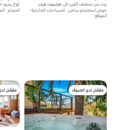
بيت من منتصف القرن في هوليوود هيلز،
كوخ ريترو،
إطلالات على المعالم البارزة!
يمكنك المش
حوض استحمام ساخن
·
المساحات الخارجية
·
الحمام
·
الم
الموقع
مفضّل لدى الضيوف
مفضّل لدى
مفضّل لدى الضيوف
مفضّل لدى