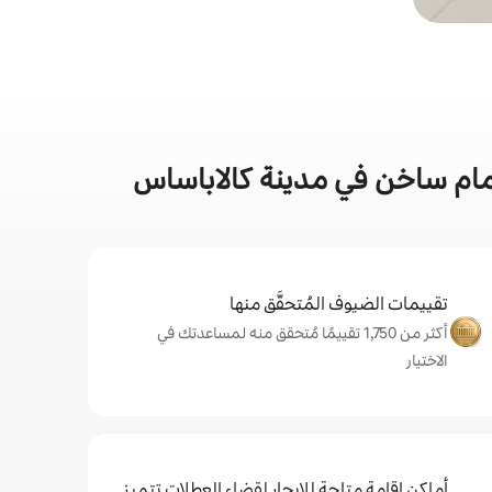
ام ساخن في مدينة كالاباساس
تقييمات الضيوف المُتحقَّق منها
أكثر من 1,750 تقييمًا مُتحقق منه لمساعدتك في
الاختيار
أماكن إقامة متاحة للإيجار لقضاء العطلات تتميز