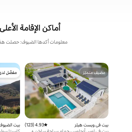
أماكن الإقامة الأعل
معلومات أكدها الضيوف: حصلت هذه 
مضيف متميّز
مفضّل لدى
مضيف متميّز
مفضّل لدى
بيت في ويست هيلز
4.93 (123)
متوسط التقييم 4.93 من 5، 123 مراجعات
بيت الضيوف 
بيت في لوس أنجلوس، حمام سباحة ساخن +
كاسيتا سو