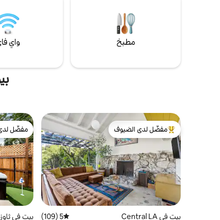
مطبخ
واي فا
بي
مفضّل لدى الضيوف
مفضّل لدى
من أبرز البيوت المفضّلة لدى الضيوف
مفضّل لدى
بيت في Central LA
5 (109)
متوسط التقييم 5 من 5، 109 مراجعات
بيت في ثاوز