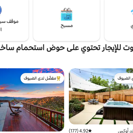
تتمتع بإطلالات خلابة وشواطئ ماليبو.
موقف سيا
ي
مسبح
ا
وت للإيجار تحتوي على حوض استحمام ساخ
 الضيوف
مفضّل لدى الضيوف
 الضيوف
من أبرز البيوت المفضّلة لدى الضيوف
ند أوكس
4.92 (177)
متوسط التقييم 4.92 من 5، 177 مراجعات