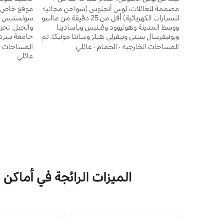
سبا + منطقة ترفيه للأطفال، بالقرب من ماليبو
مصممة للعائلات، لوس أنجلوس (شواحن مجانية
موقع خاص ج
للسيارات الكهربائية) أقل من 25 دقيقة من ماليبو
سولستيس كا
ووسط المدينة وهوليوود وفينيس وباسادينا
والج
ويونيفرسال سيتي وبيفرلي هيلز وسانتا مونيكا. تم
جامعة بيبر
تأثيث هذا البيت حديثًا وتجديده بالكامل. حمام
المساحات الخارجية
·
الحمام
·
عائلي
المساحات ا
سباحة مدفأ بالمياه المالحة، وأجهزة لياقة بدنية،
الأمواج أو ال
عائلي
ومطبخ كامل، وشواية، وتلفزيونات بشاشة كبيرة
مجرد الاسترخ
في الداخل وفي الخارج بجوار حمام السباحة.
الط
مكتب للدراسة والعمل. جاكوزي، وكابل، وواي
فاي، ومساحة للعمل المكتبي، وموقف سيارات
خاص، وطاولات تنس الطاولة، ولعبة كورن هول،
وأسرّة عائمة للمسبح، وصالة ألعاب رياضية في
لديك أسئلة؟ يرجى طرحها عل
الغابة.
الميزات الرائجة في أماكن 