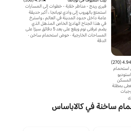
ضيفان. يرج
فيري ريدج - مناظر خلابة - خطوات إلى المسارات
عند الحجز.
استمتع بالهروب إلى وادي توبانجا ، أكبر حديقة
عامة داخل حدود المدينة في العالم ، واسترخ
في هذا الجناح الهادئ الخاص المذهل الذي
يضم غرفتي نوم ويقع على بعد 5 دقائق سيرًا على
الأقدام من مسارات الحديقة و12 دقيقة إلى
المساحات الخارجية
·
حوض استحمام ساخن
·
الشاطئ! استمتع بحرية المشي إلى المسارات ،
الدقة
حيث يتمتع بعضها بإطلالات على المحيط. استرخ
في الفناء مع زجاجة نبيذ مجانية أو استمتع
بالأرجوحة أو حوض استحمام ساخن أو اذهب
لركوب الأمواج أو شاهد عروضك المفضلة من كل
4.94 (270
التقييم 4.94 من 5، 270 مراجعات
غرفة. يمكنك حتى حجز جلسة تدليك في العقار
استحمام
(في انتظار الاستفادة)!
وهو ملاذ استوديو
 المسكن
غطى بمظلة
وجبات
احة خاصتين،
ي
 المغردة،
تحمام ساخنة في كالاباساس
 بقاعدة
جار.
لسياحية
عم ومتاجر
ة التي