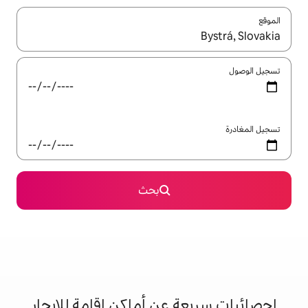
ل باستخدام السهمين لأعلى ولأسفل أو استكشف عن طريق اللمس أو السحب.
بحث
 عن أماكن إقامة للإيجار