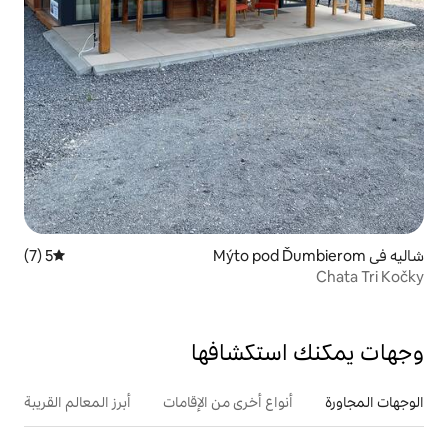
5 (7)
متوسط التقييم 5 من 5، 7 مراجعات
تكشافها
ع أخرى من الإقامات
أبرز المعالم القريبة