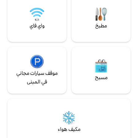
التزلج!
ساخن + 80 يورو/الإقامة.
واي فاي
موقف سيارات مجاني
في المبنى
مكيف هواء