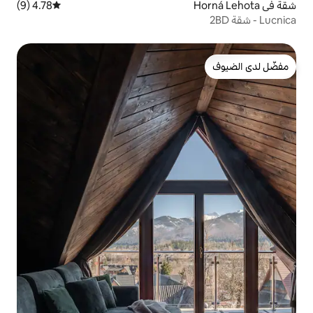
4.78 (9)
متوسط التقييم 4.78 من 5، 9 مراجعات