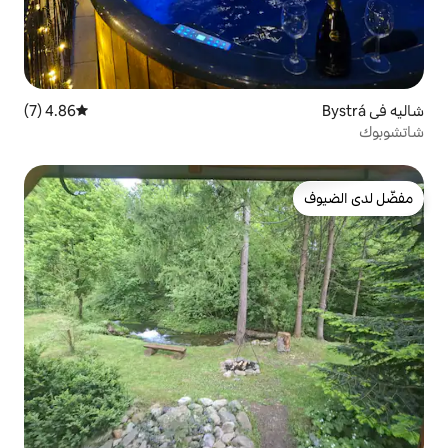
4.86 (7)
متوسط التقييم 4.86 من 5، 7 مراجعات