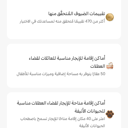
المُتحقَّق منها
يجار مناسبة للعائلات لقضاء
حة للإيجار لقضاء العطلات مناسبة
ة
ى 40 مكان إقامة متاحًا للإيجار تسمح باصطحاب