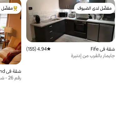
مفضّل لدى الضيوف
مفضّل ل
مفضّل لدى الضيوف
من أبرز ال
شقة في Fife
4.94 (155)
متوسط التقييم 4.94 من 5، 155 مراجعات
جايمار بالقرب من إدنبرة
شقة في Burntisland
رقم 6
حدائق