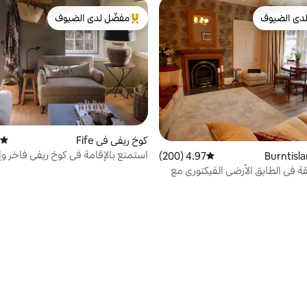
دى الضيوف
مفضّل لدى الضيوف
بيوت المفضّلة لدى الضيوف
من أبرز البيوت المفضّلة لدى الضيوف
كوخ ريفي في Fife
متوسط
استمتع بالإقامة في كوخ ريفي فاخر وإ
4.97 (200)
متوسط التقييم 4.97 من 5، 200 مراجعات
على المحيط
2 - شقة في الطابق الأرضي الفيكتوري مع