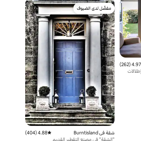
مفضّل لدى الضيوف
مفضّل لدى الضيوف
4.97 (262)
 التقييم 4.97 من 5، 262 مراجعات
طلالات
شقة في Burntisland
4.88 (404)
متوسط التقييم 4.88 من 5، 404 مراجعات
"الشقة" في مصنع التقطير القديم