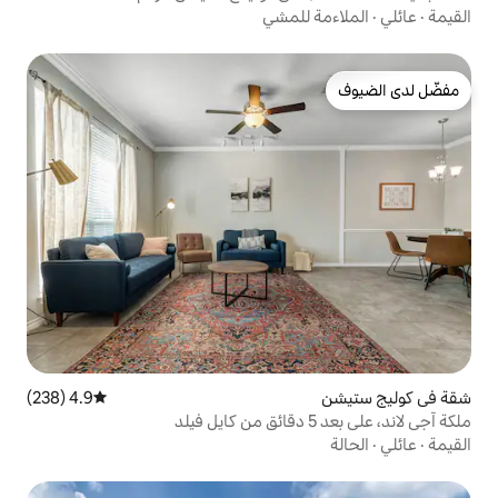
للمشي
4.9 (238)
متوسط التقييم 4.9 من 5، 238 مراجعات