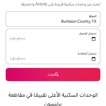
Airbnb واحجزها
ل باستخدام السهمين لأعلى ولأسفل أو استكشف عن طريق اللمس أو السحب.
بحث
 الأعلى تقييمًا في مقاطعة
برليسون