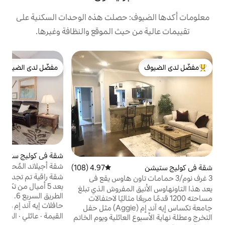
ف: حصلت هذه الوحدات السكنية على
 حيث الموقع والنظافة وغيرها.
ش
مفضّل لدى الضيوف
بيت
لدى الضيوف
مفضّل لدى الضيوف
ت
ط
ا
ا
ا
ك
س
م
شقة في كوليج ستيشن
4.91 (273)
متوسط التقييم 4.91 من 5، 273 مراجعات
م
شقة أجيلاند المُحدَّثة
4.97 (108)
متوسط التقييم 4.97 من 5، 108 مراجعات
ا
شقة راقية تم تجديدها حديثًا في حي هادئ على
ات تاون هاوس يقع في
ل
بعد 5 أميال من تكساس إيه آند إم والمطار، وعلى
آند
 المفروش الذي تبلغ
الطريق السريع 6. سهولة الوصول إلى نظام
مربعًا مثاليًا لاحتفالات
حافلات إيه آند إم ومتجر البقالة والمطاعم
جامعة تكساس إيه آند إم (Aggie) مثل حفل
والمستشفيات. 7 دقائق بالسيارة إلى مواقف
القيمة
·
عائلي
·
الحمام
 العائلية ويوم الخاتم
السيارات في يوم المباراة، 15 دقيقة أو أقل إلى