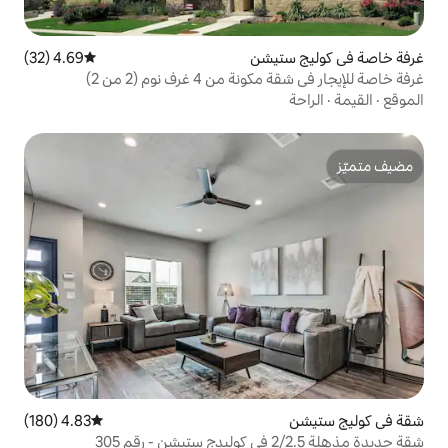
يشن
4.69 (32)
متوسط التقييم 4.69 من 5، 32 مراجعات
غرف نوم (2 من 2)
4.83 (180)
متوسط التقييم 4.83 من 5، 180 مراجعات