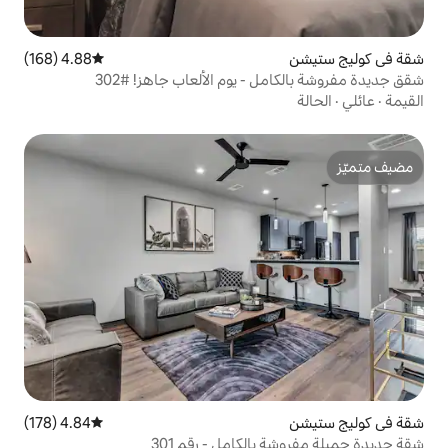
4.88 (168)
متوسط التقييم 4.88 من 5، 168 مراجعات
- يوم الألعاب جاهز! #302
4.84 (178)
متوسط التقييم 4.84 من 5، 178 مراجعات
لكامل - رقم 301