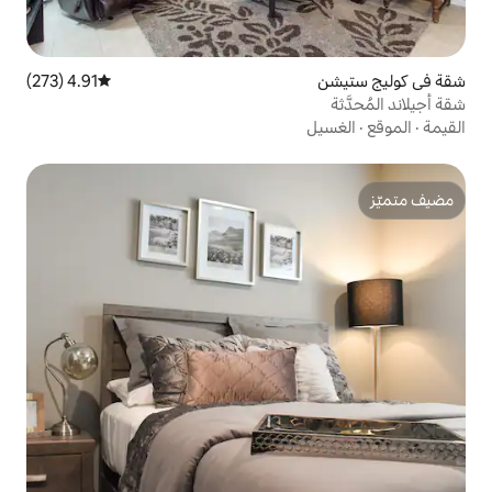
4.91 (273)
متوسط التقييم 4.91 من 5، 273 مراجعات