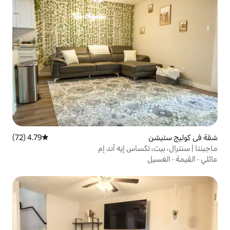
4.79 (72)
متوسط التقييم 4.79 من 5، 72 مراجعات
اس إيه آند إم