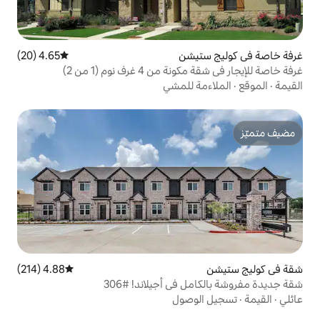
يشن
4.65 (20)
متوسط التقييم 4.65 من 5، 20 مراجعات
غرف نوم (1 من 2)
 للمشي
4.88 (214)
متوسط التقييم 4.88 من 5، 214 مراجعات
في أجيلاند! #306
وصول