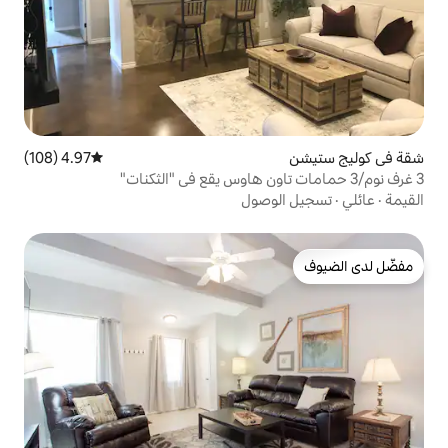
4.97 (108)
متوسط التقييم 4.97 من 5، 108 مراجعات
وصول