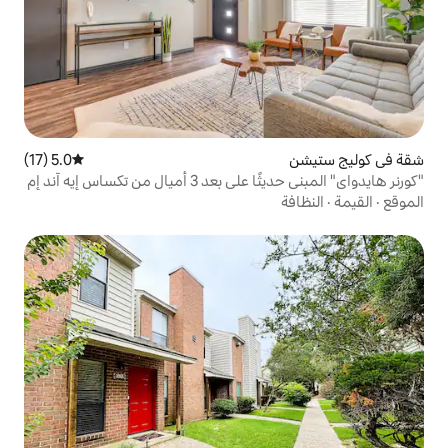
5.0 (17)
متوسط التقييم 5.0 من 5، 17 مراجعات
ل من تكساس إيه آند إم