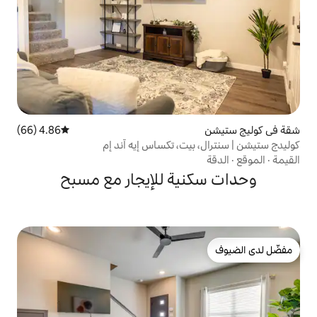
4.86 (66)
متوسط التقييم 4.86 من 5، 66 مراجعات
يت، تكساس إيه آند إم
ية للإيجار مع مسبح