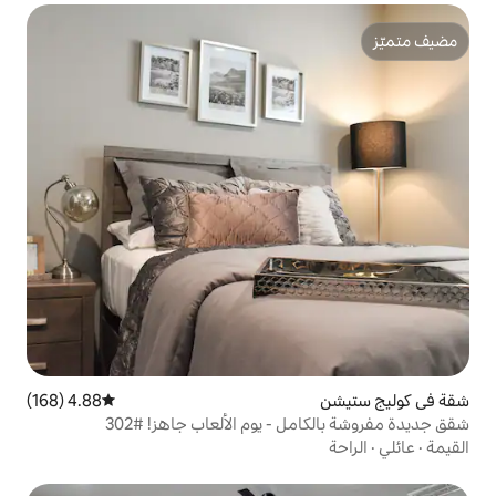
4.88 (168)
متوسط التقييم 4.88 من 5، 168 مراجعات
- يوم الألعاب جاهز! #302