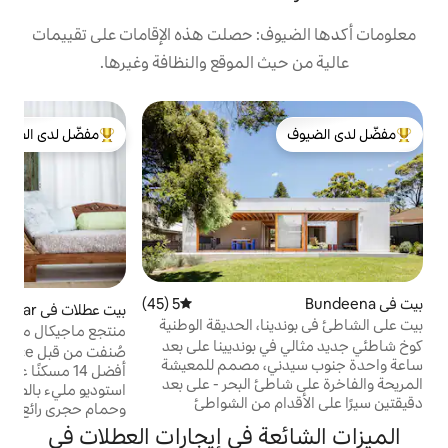
: حصلت هذه الإقامات على تقييمات
 الموقع والنظافة وغيرها.
مك
مفضّل لدى الضيوف
ب
لدى الضيوف
من أبرز البيوت المفضّلة لدى الضيوف
ا
ل
ا
ا
ص
5 (45)
متوسط التقييم 5 من 5، 45 مراجعات
بيت عطلات في Maianbar
4.96 (207)
متوسط التقييم 4.96 من 5، 207 مراجعات
ص
، الحديقة الوطنية
منتجع ماجيكال مايانبار
م
بونديينا على بعد
صُنفت من قبل Urban Space كواحدة من
، مصمم للمعيشة
أفضل 14 مسكنًا على Airbnb في سيدني.
ع
ئ البحر - على بعد
استوديو مليء بالضوء مليء بالزهور والسراخس،
ش
م من الشواطئ
وحمام حجري رائع لشخصين. يفتح على حدائق
المذهلة. صمم هذا المنزل المكون من 3 غرف
واسعة مع إمكانية الوصول إلى الشاطئ من بوابة
ة في إيجارات العطلات في
عماريين الحائزين
الحديقة. جميع الأساسيات: حمام داخلي