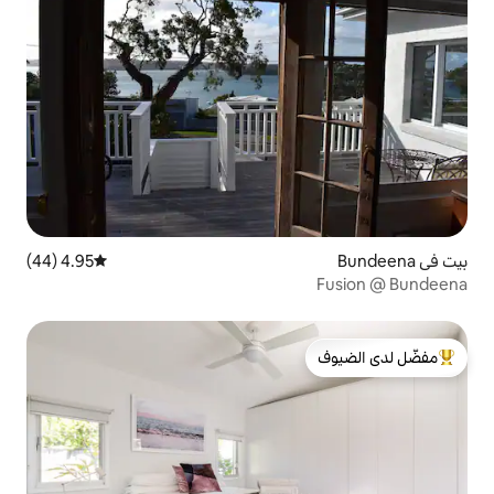
4.95 (44)
متوسط التقييم 4.95 من 5، 44 مراجعات
لدى الضيوف