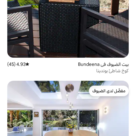
4.93 (45)
متوسط التقييم 4.93 من 5، 45 مراجعات