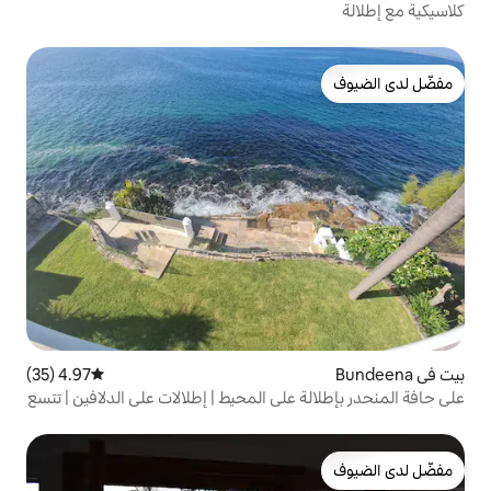
4.97 (35)
متوسط التقييم 4.97 من 5، 35 مراجعات
على المحيط | إطلالات على الدلافين | تتسع