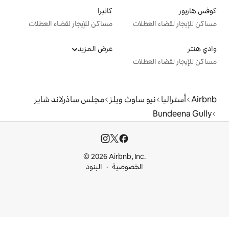
كانبرا
ت
مساكن للإيجار لقضاء العطلات
عرض المزيد
ت
اوث ويلز
مجلس ساذرلاند شاير
© 2026 Airbnb, I
خصوصية
البنود