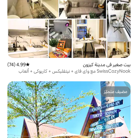
4.99 (74)
متوسط التقييم 4.99 من 5، 74 مراجعات
Swis مع واي فاي + نيتفليكس + كاريوكي + ألعاب