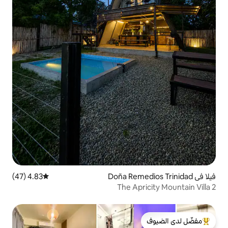
4.83 (47)
متوسط التقييم 4.83 من 5، 47 مراجعات
The Ap
لدى الضيوف