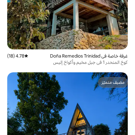
4.78 (18)
متوسط التقييم 4.78 من 5، 18 مراجعات