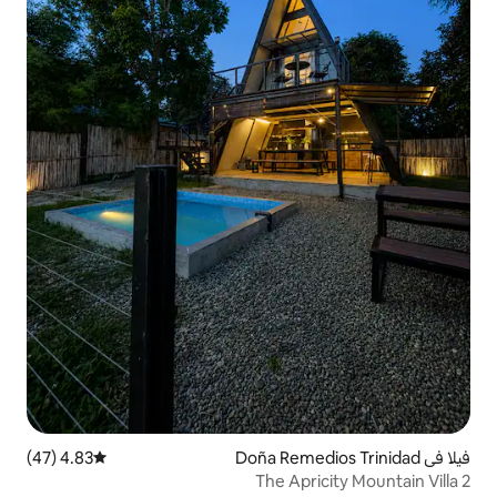
4.83 (47)
متوسط التقييم 4.83 من 5، 47 مراجعات
The Ap