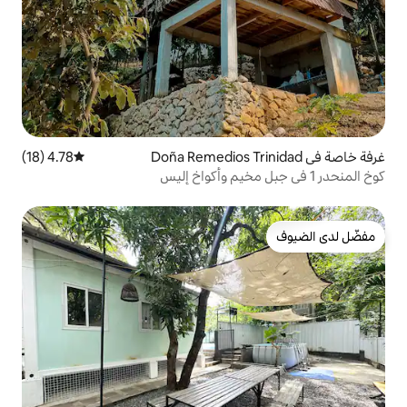
4.78 (18)
متوسط التقييم 4.78 من 5، 18 مراجعات