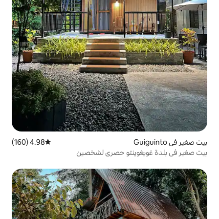
4.98 (160)
متوسط التقييم 4.98 من 5، 160 مراجعات
ينتو حصري لشخصين