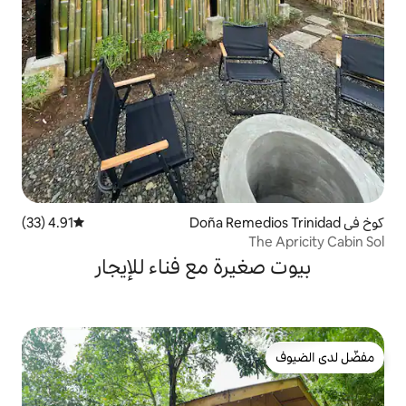
4.91 (33)
متوسط التقييم 4.91 من 5، 33 مراجعات
رة مع فناء للإيجار