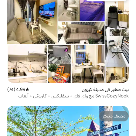
4.99 (74)
متوسط التقييم 4.99 من 5، 74 مراجعات
Swis مع واي فاي + نيتفليكس + كاريوكي + ألعاب