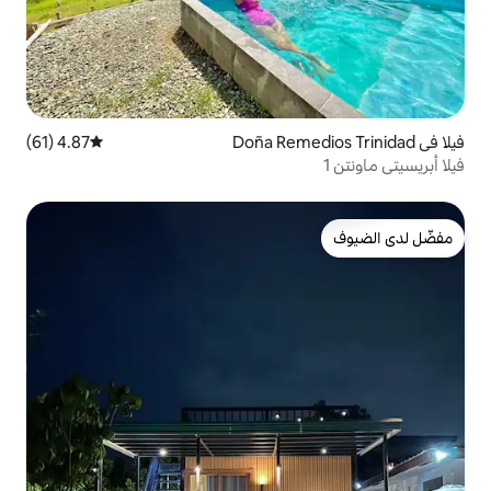
4.87 (61)
متوسط التقييم 4.87 من 5، 61 مراجعات