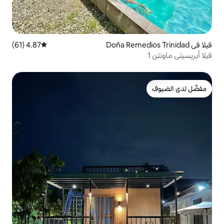
4.87 (61)
متوسط التقييم 4.87 من 5، 61 مراجعات