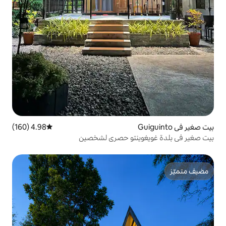
4.98 (160)
متوسط التقييم 4.98 من 5، 160 مراجعات
ينتو حصري لشخصين