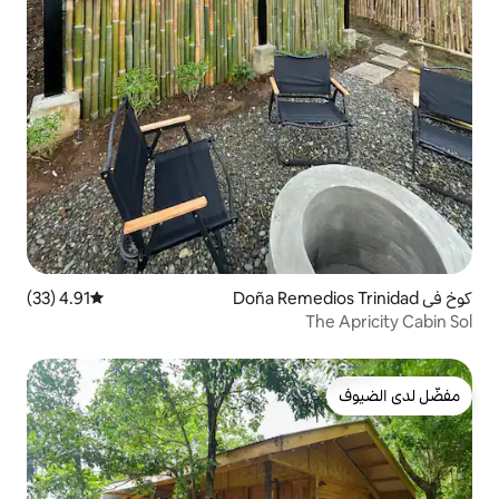
4.91 (33)
متوسط التقييم 4.91 من 5، 33 مراجعات