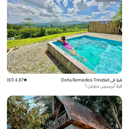
4.87 (61)
متوسط التقييم 4.87 من 5، 61 مراجعات