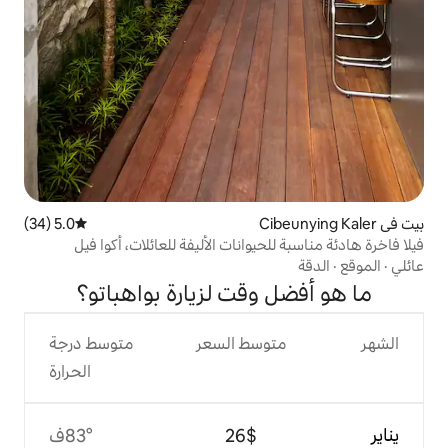
5.0 (34)
متوسط التقييم 5.0 من 5، 34 مراجعات
يوانات الأليفة للعائلات، أكوا فيل
وقت لزيارة بواهباتو؟
وسط السعر
متوسط درجة
الحرارة
$‏26
83°ف