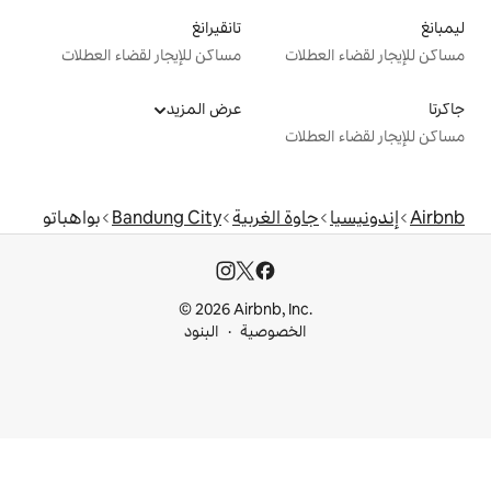
تانقيرانغ
ت
مساكن للإيجار لقضاء العطلات
عرض المزيد
ت
ة الغربية
Bandung City
بواهباتو
© 2026 Airbnb, I
خصوصية
البنود