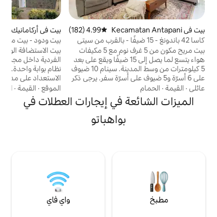
س
4.99 (182)
متوسط التقييم 4.99 من 5، 182 مراجعات
بيت في أركامانيك
4.96 (101)
متوسط التقييم 4.96 من 5، 101 مراجعات
ندونغ - 15 ضيفًا - بالقرب من سيتي
بيت ودود - بيت مريح في شرق باندونغ
با
بيت مريح مكون من 5 غرف نوم مع 5 مكيفات
بيت الاستضافة الودود تقع هذه الإقامة المنزلية
هواء يتسع لما يصل إلى 15 ضيفًا ويقع على بعد
الفردية داخل مجموعة مساكن غرين كاراكا مع
5 كيلومترات من وسط المدينة. سينام 10 ضيوف
نظام بوابة واحدة. حراس الأمن على أهبة
ضيوف على أسرّة سفر. يرجى ذكر
الاستعداد على مدار 24 ساعة. يحتوي هذا
عدد الضيوف في نظام الحجز. 4 حمامات بها
المنزل على: - غرفتي نوم - حمامان مع سخان
الموقع
·
القيمة
·
الحمام
شفة وتسهيلات
مياه واحد - مطبخ، غرفة معيشة واسعة مع
ة في إيجارات العطلات في
ومجفف شعر ومكواة وغسالة ملابس. يتم توفير
طاولة طعام. المطبخ مجهز بموقد غاز وأدوات
لغاز والميكروويف
طهي قياسية وأدوات مائدة وجالون مياه شرب،
بواهباتو
ائدة. نيتفليكس
حتى يتمكن الضيوف من الحصول على تجربة
والتلفزيون والواي فاي مجانية. موقف سيارات
منزلية من خلال الطهي وتناول الطعام معًا،
مغطى لركن سيارتين (الحجم 5 × 6 أمتار) الحد
وبالطبع نظيفة بعد ذلك
و 2.4 متر.
واي فاي