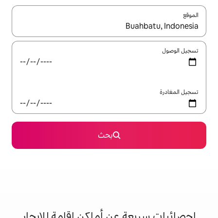
ل باستخدام السهمين لأعلى ولأسفل أو استكشف عن طريق اللمس أو السحب.
بحث
 عن أماكن إقامة للإيجار