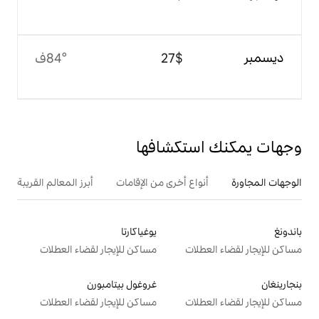
$‏27
84°ف
تكشافها
ع أخرى من الإقامات
أبرز المعالم القريبة
يوغياكارتا
ت
مساكن للإيجار لقضاء العطلات
غروغول بيتامبورن
ت
مساكن للإيجار لقضاء العطلات