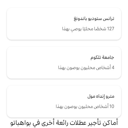
غ
ات رائعة أخرى في بواهباتو