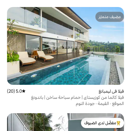
5.0 (20)
متوسط التقييم 5.0 من 5، 20 مراجعات
 حمام سباحة ساخن | باندونغ
وم
لدى الضيوف