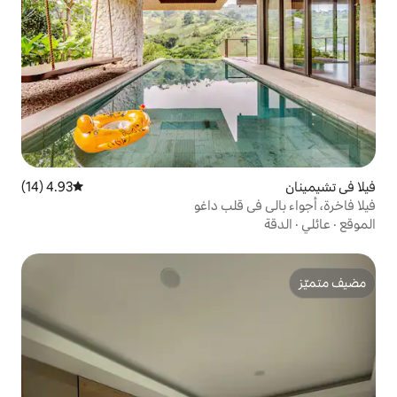
4.93 (14)
متوسط التقييم 4.93 من 5، 14 مراجعات
قلب داغو