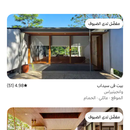
4.98 (51)
متوسط التقييم 4.98 من 5، 51 مراجعات