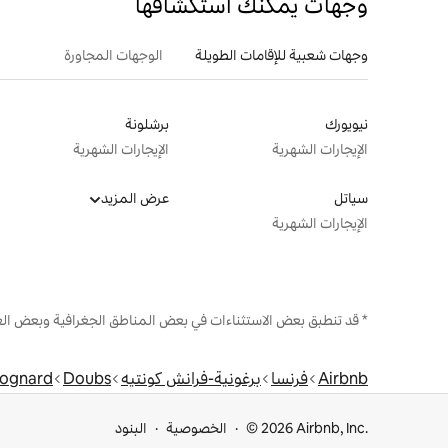
وجهات يمكنك استكشافها
وجهات شعبية للإقامات الطويلة
الوجهات المجاورة
نيويورك
برشلونة
الإيجارات الشهرية
الإيجارات الشهرية
سياتل
عرض المزيد
الإيجارات الشهرية
* قد تنطبق بعض الاستثناءات في بعض المناطق الجغرافية وبعض الع
Airbnb
فرنسا
برغونية-فرانش كونتيه
Doubs
rognard
© 2026 Airbnb, Inc.
الخصوصية
البنود