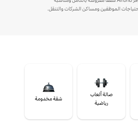
توفر Airbnb شققًا مفروشة بالكامل ومناسبة
حتياجات الموظفين ومساكن الشركات والتنقل.
صالة ألعاب
شقة مخدومة
رياضية