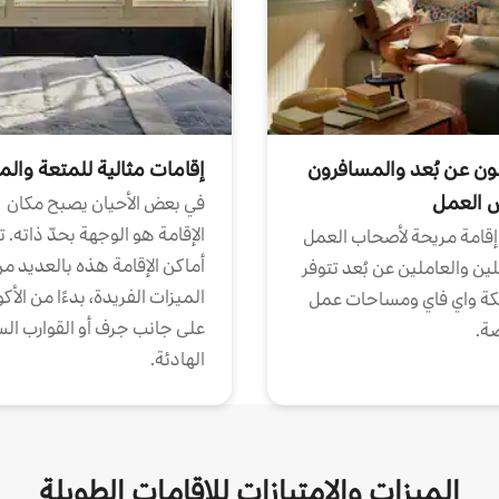
ون عن بُعد والمسافرون
إقامات مثالية للمتعة والم
ض العمل
في بعض الأحيان يصبح مكان
الإقامة هو الوجهة بحدّ ذاته. 
إقامة مريحة لأصحاب العمل
أماكن الإقامة هذه بالعديد م
ين والعاملين عن بُعد تتوفر
الميزات الفريدة، بدءًا من الأك
كة واي فاي ومساحات عمل
على جانب جرف أو القوارب الس
ة.
الهادئة.
الميزات والامتيازات للإقامات الطويلة