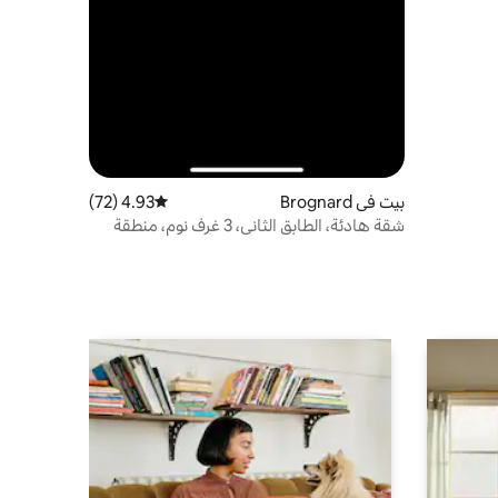
بيت في Brognard
4.93 (72)
متوسط التقييم 4.93 من 5، 72 مراجعات
شقة هادئة، الطابق الثاني، 3 غرف نوم، منطقة
لتناول الطعام