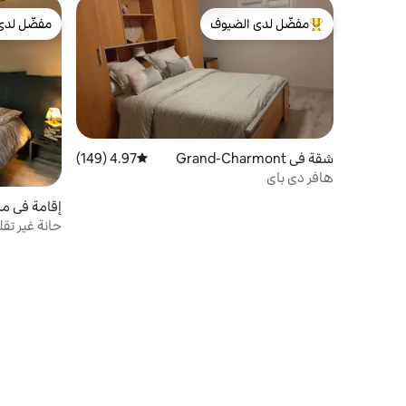
مفضّل لدى الضيوف
مفضّل لدى
من أبرز البيوت المفضّلة لدى الضيوف
مفضّل لدى
شقة في Grand-Charmont
4.97 (149)
متوسط التقييم 4.97 من 5، 149 مراجعات
هافر دي باي
إقامة في مزرعة في
حانة غير تقل