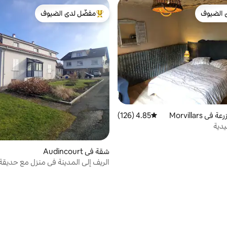
 الضيوف
مفضّل لدى الضيوف
 الضيوف
من أبرز البيوت المفضّلة لدى الضيوف
 Morvillars
4.85 (126)
متوسط التقييم 4.85 من 5، 126 مراجعات
يدية
شقة في Audincourt
الريف إلى المدينة في منزل مع حديقة