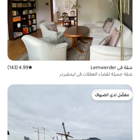
4.99 (143)
متوسط التقييم 4.99 من 5، 143 مراجعات
 في ليمفيردر