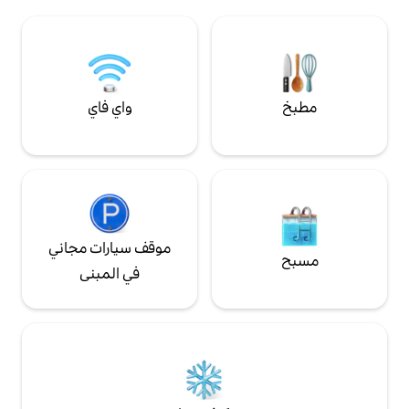
على سرير بحجم كينج 180 × 200 م - غرفة
طاولة طعام ومطبخ
واي فاي
موقف سيارات مجاني
في المبنى