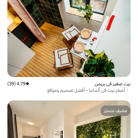
4.79 (39)
متوسط التقييم 4.79 من 5، 39 مراجعات
 أفضل تصميم وموقع