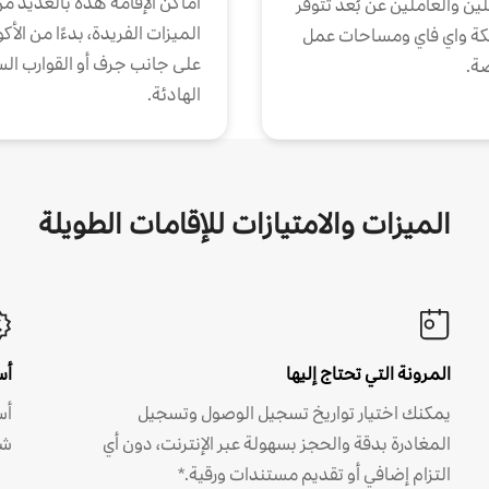
أماكن الإقامة هذه بالعديد م
ين والعاملين عن بُعد تتوفر
الميزات الفريدة، بدءًا من الأك
كة واي فاي ومساحات عمل
على جانب جرف أو القوارب الس
ة.
الهادئة.
الميزات والامتيازات للإقامات الطويلة
المرونة التي تحتاج إليها
أس
يمكنك اختيار تواريخ تسجيل الوصول وتسجيل
أس
المغادرة بدقة والحجز بسهولة عبر الإنترنت، دون أي
شه
التزام إضافي أو تقديم مستندات ورقية.*