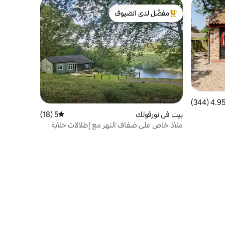
مفضّل لدى الضيوف
من أبرز البيوت المفضّلة لدى الضيوف
4.95 (344
التقييم 4.95 من 5، 344 مراجعات
بيت في نورفولك
5 (18)
متوسط التقييم 5 من 5، 18 مراجعات
ملاذ خاص على ضفاف النهر مع إطلالات خلابة