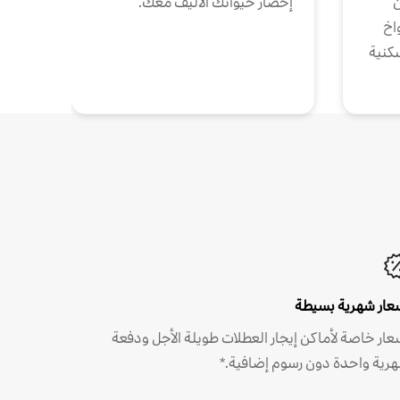
ن
إحضار حيوانك الأليف معك.
واخ
كنية
عار شهرية بسيطة
عار خاصة لأماكن إيجار العطلات طويلة الأجل ودفعة
رية واحدة دون رسوم إضافية.*