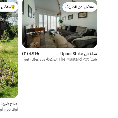
مفضّل لدى الضيوف
مفضّل ل
مفضّل لدى الضيوف
من أبرز ال
شقة في Upper Stoke
4.91 (11)
متوسط التقييم 4.91 من 5، 11 مراجعات
شقة The Mustard Pot المكونة من غرفتي نوم
في ستوك هولي كروس
جناح ضيوف في Apton
أوك دين، أو