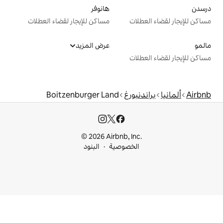
هانوفر
ت
مساكن للإيجار لقضاء العطلات
عرض المزيد
ت
ورغ
Boitzenburger Land
© 2026 Airbnb, I
خصوصية
البنود