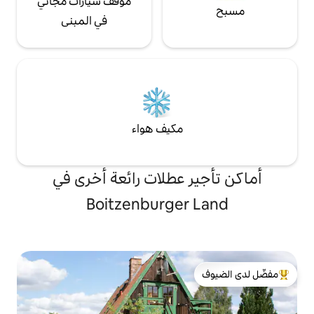
موقف سيارات مجاني
تشعر بالرضا طوال
في المبنى
مكيف هواء
 عطلات رائعة أخرى في
Boitzenburger
لدى الضيوف