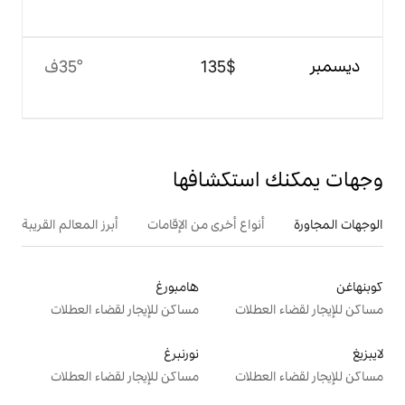
$‏135
35°ف
تكشافها
ع أخرى من الإقامات
أبرز المعالم القريبة
هامبورغ
ت
مساكن للإيجار لقضاء العطلات
نورنبرغ
ت
مساكن للإيجار لقضاء العطلات