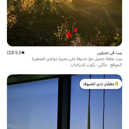
5.0 (23)
متوسط التقييم 5.0 من 5، 23 مراجعات
على بحيرة دولجن الصغيرة
اجات
لدى الضيوف