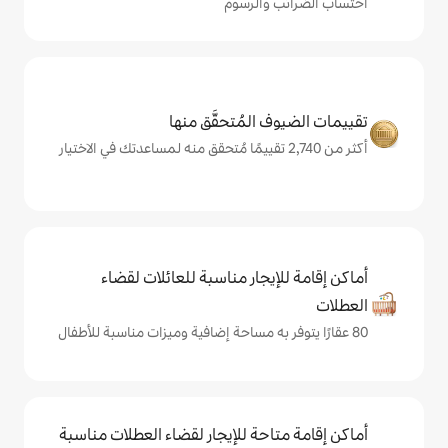
والرسوم
المُتحقَّق منها
يجار مناسبة للعائلات لقضاء
حة للإيجار لقضاء العطلات مناسبة