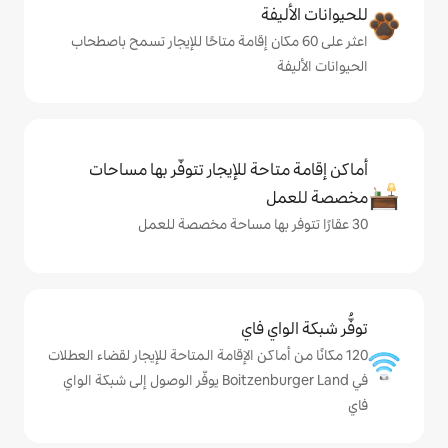
ة
ى 60 مكان إقامة متاحًا للإيجار تسمح باصطحاب
حة للإيجار تتوفّر بها مساحات
ي فاي
ماكن الإقامة المتاحة للإيجار لقضاء العطلات
في Boitzenburger Land يوفّر الوصول إلى شبكة الواي