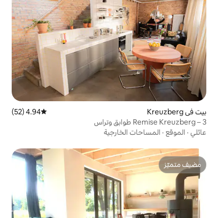
4.94 (52)
متوسط التقييم 4.94 من 5، 52 مراجعات
الخارجية