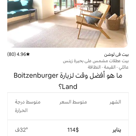
4.96 (80)
متوسط التقييم 4.96 من 5، 80 مراجعات
يرة زينس
ما هو أفضل وقت لزيارة Boitzenburger
Land؟
وسط السعر
متوسط درجة
الحرارة
$‏114
32°ف