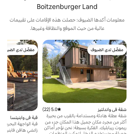
Boitzenburger
: حصلت هذه الإقامات على تقييمات
 الموقع والنظافة وغيرها.
مفضّل لدى الضيوف
d
ك
مفضّل لدى الضيوف
ا
م
ع
ف
ع
س
ا
5.0 (22)
متوسط التقييم 5.0 من 5، 22 مراجعات
و
ة بالقرب من بحيرة
أ
قبة في وابنيتسا
4.98 (173)
متوسط التقييم 4.98 من 5، 173 مراجعات
أكثر من مجرد مكان جميل هذا المكان جزء من
قبة الواجهة البحرية — حوض استحمام ساخن
يطة: نحن نؤجر أماكن
خاص وساونا وغروب الشمس
زاتشي هافن فابنيكا تخيل الاستمتاع بحوض
لتمكين المنظمات