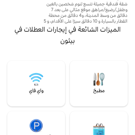
لنوم شخصين بالغين
يمكن أن تستوعب ضيفين لكل منهما وأكبر 4
وطفل/رضيع/مراهق موقع مثالي على بعد 7
أشخاص. حمامات فردية لكل غرفة. المطبخ
دقائق من وسط المدينة، و4 دقائق من محطة
المشترك
القطار بالسيارة و 10 دقائق سيرًا على الأقدام، و 5
دقائق من رسوم المرور الممشى على بعد 3
ة في إيجارات العطلات في
الرئيسية والتجاوز
لكبيرة والمفروشة
بيثون
ونة من غرفتي نوم
تلفزيون ذكي وواي فاي مجاني يتم توفير بياضات
سيارات مجاني أمام
ذكي
واي فاي