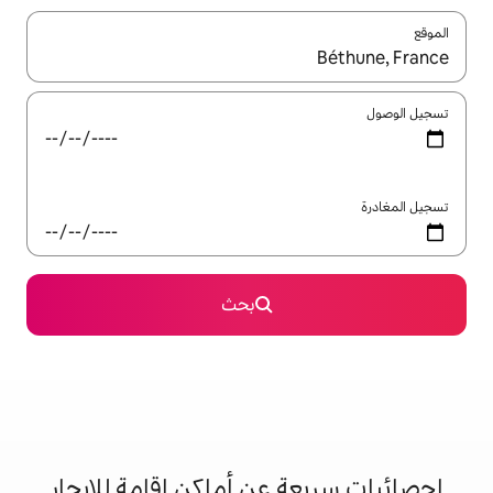
ل باستخدام السهمين لأعلى ولأسفل أو استكشف عن طريق اللمس أو السحب.
بحث
 عن أماكن إقامة للإيجار