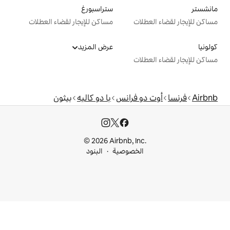
ستراسبورغ
ت
مساكن للإيجار لقضاء العطلات
عرض المزيد
ت
 فرانس
با دو كاليه
بيثون
© 2026 Airbnb, I
خصوصية
البنود