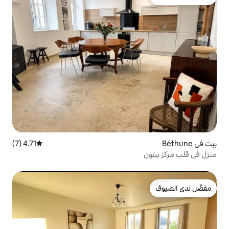
4.71 (7)
متوسط التقييم 4.71 من 5، 7 مراجعات