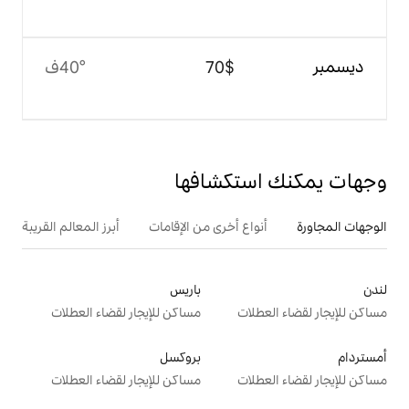
$‏70
40°ف
تكشافها
ع أخرى من الإقامات
أبرز المعالم القريبة
باريس
ت
مساكن للإيجار لقضاء العطلات
بروكسل
ت
مساكن للإيجار لقضاء العطلات