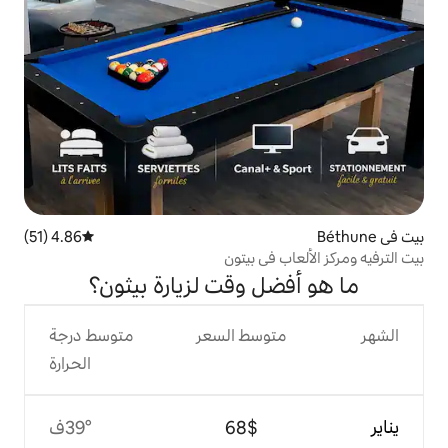
4.86 (51)
متوسط التقييم 4.86 من 5، 51 مراجعات
في بيتون
 وقت لزيارة بيثون؟
وسط السعر
متوسط درجة
الحرارة
$‏68
39°ف