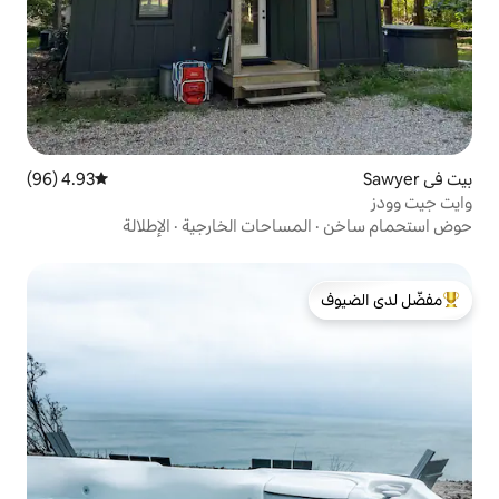
4.93 (96)
متوسط التقييم 4.93 من 5، 96 مراجعات
مساحات الخارجية
·
الإطلالة
لدى الضيوف