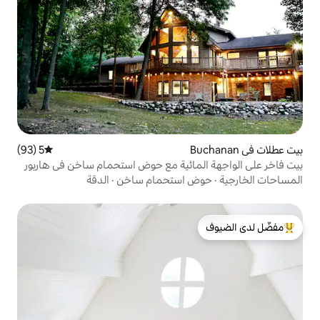
5 (93)
متوسط التقييم 5 من 5، 93 مراجعات
مائية مع حوض استحمام ساخن في هاربور
 استحمام ساخن
·
الدقة
لدى الضيوف