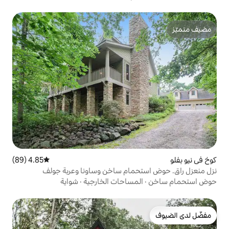
4.85 (89)
متوسط التقييم 4.85 من 5، 89 مراجعات
حمام ساخن وساونا وعربة جولف
مساحات الخارجية
·
شواية