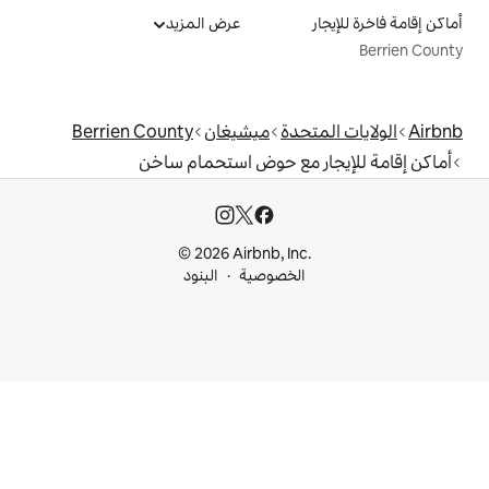
عرض المزيد
دة
ميشيغان
Berrien County
مع حوض استحمام ساخن
© 2026 Airbnb, I
خصوصية
البنود