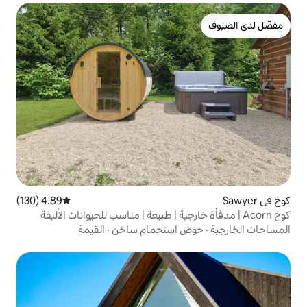
4.89 (130)
متوسط التقييم 4.89 من 5، 130 مراجعات
 استحمام ساخن
·
القيمة