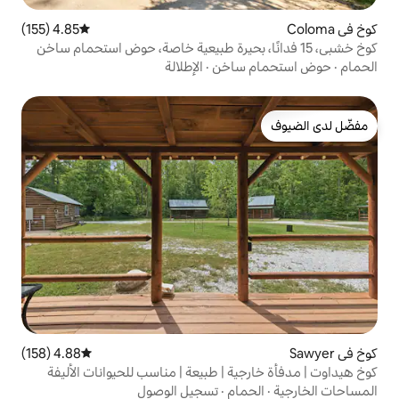
4.85 (155)
متوسط التقييم 4.85 من 5، 155 مراجعات
ساخن
·
الإطلالة
4.88 (158)
متوسط التقييم 4.88 من 5، 158 مراجعات
 | طبيعة | مناسب للحيوانات الأليفة
ام
·
تسجيل الوصول