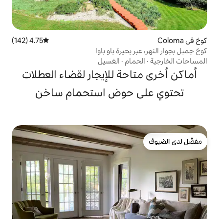
4.75 (142)
متوسط التقييم 4.75 من 5، 142 مراجعات
حيرة باو باو!
ام
·
الغسيل
حة للإيجار لقضاء العطلات
 حوض استحمام ساخن