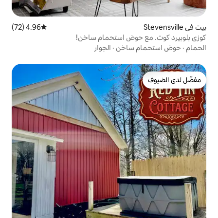
4.96 (72)
متوسط التقييم 4.96 من 5، 72 مراجعات
وض استحمام ساخن!
ساخن
·
الجوار