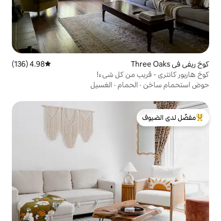
4.98 (136)
متوسط التقييم 4.98 من 5، 136 مراجعات
 من كل شيء!
حمام
·
الغسيل
لدى الضيوف