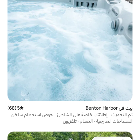
5 (68)
متوسط التقييم 5 من 5، 68 مراجعات
اصة على الشاطئ - حوض استحمام ساخن -
ام
·
تلفزيون