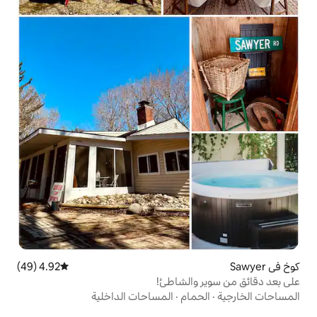
4.92 (49)
متوسط التقييم 4.92 من 5، 49 مراجعات
الشاطئ!
ام
·
المساحات الداخلية