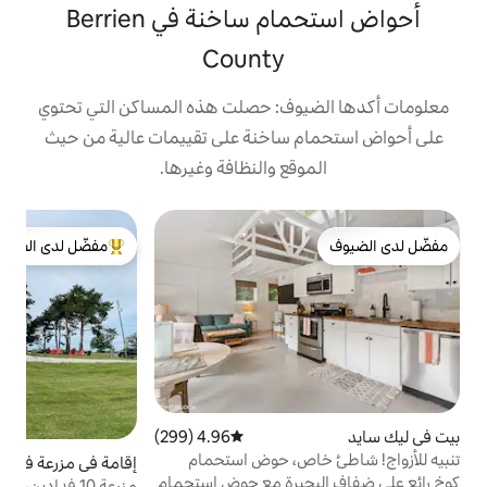
أحواض استحمام ساخنة في Berrien
County
ف: حصلت هذه المساكن التي تحتوي
ساخنة على تقييمات عالية من حيث
ع والنظافة وغيرها.
بيت
مفضّل لدى الضيوف
إ
من أبرز البيوت المفضّلة لدى الضيوف
م
ت
س
ا
ا
4.96 (299)
متوسط التقييم 4.96 من 5، 299 مراجعات
غ
ص، حوض استحمام
إقامة في مزرعة في Galien
4.98 (159)
متوسط التقييم 4.98 من 5، 159 مراجعات
يرة مع حوض استحمام
مزرعة 10 فدادين، بركة، حوض استحمام ساخن،
ق