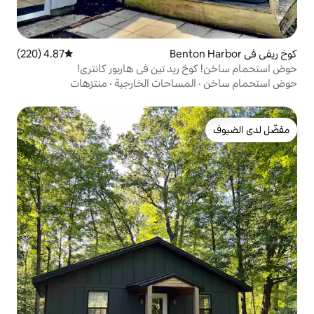
4.87 (220)
متوسط التقييم 4.87 من 5، 220 مراجعات
يد تين في هاربور كانتري!
مساحات الخارجية
·
منتزهات