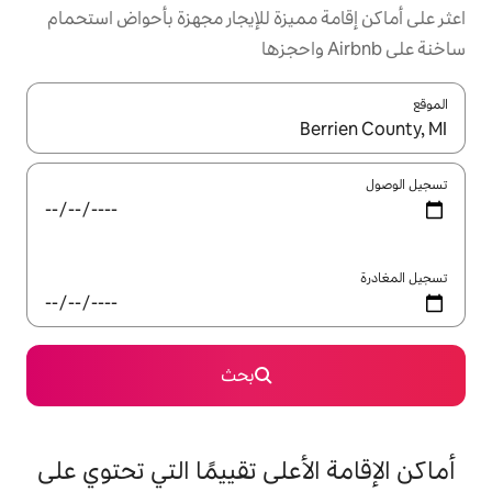
ميزة للإيجار مجهزة بأحواض استحمام
ل باستخدام السهمين لأعلى ولأسفل أو استكشف عن طريق اللمس أو السحب.
بحث
على تقييمًا التي تحتوي على