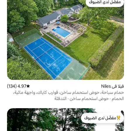
4.97 (134)
متوسط التقييم 4.97 من 5، 134 مراجعات
 ساخن، قوارب كاياك، واجهة مائية،
ساخن
·
التدفئة
لدى الضيوف