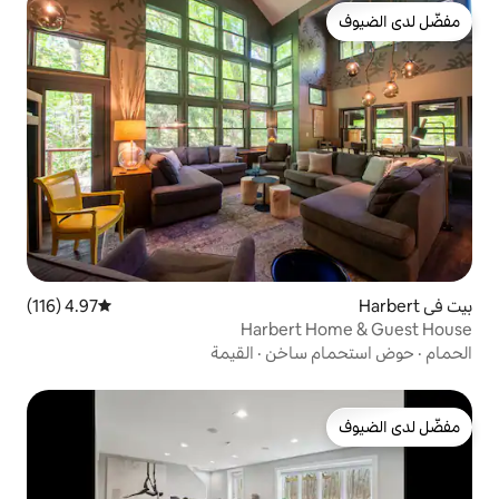
4.97 (116)
متوسط التقييم 4.97 من 5، 116 مراجعات
Harbert
ساخن
·
القيمة