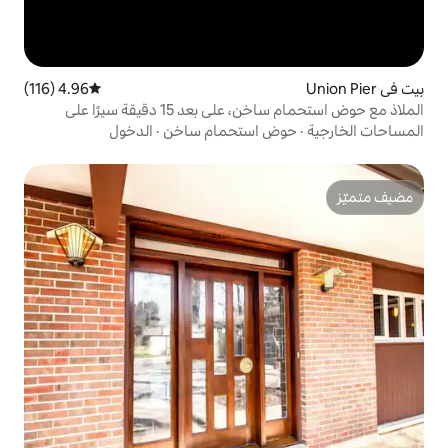
4.96 (116)
متوسط التقييم 4.96 من 5، 116 مراجعات
الملاذ مع حوض استحمام ساخن، على بعد 15 دقيقة سيرًا على
 استحمام ساخن
·
الدخول