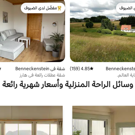
 الضيوف
مفضّل لدى الضيوف
 الضيوف
من أبرز البيوت المفضّلة لدى الضيوف
4.85 (159)
متوسط التقييم 4.85 من 5، 159 مراجعات
شقة في Benneckenstein
مت
ية العالم.
شقة عطلات رائعة في هارز
وسائل الراحة المنزلية وأسعار شهرية رائعة