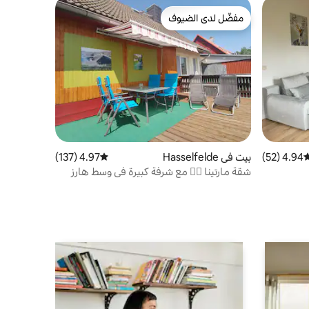
مفضّل لدى الضيوف
مفضّل لدى الضيوف
4.94 (52)
وسط التقييم 4.94 من 5، 52 مراجعات
بيت في Hasselfelde
4.97 (137)
متوسط التقييم 4.97 من 5، 137 مراجعات
شقة مارتينا 🧙‍♀️ مع شرفة كبيرة في وسط هارز