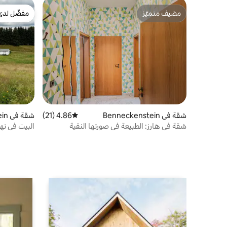
مضيف متميّز
مفضّل لدى
مضيف متميّز
مفضّل لدى
شقة في Benneckenstein
4.86 (21)
متوسط التقييم 4.86 من 5، 21 مراجعات
شقة في Benneckenstein
شقة في هارز: الطبيعة في صورتها النقية
البيت في نها