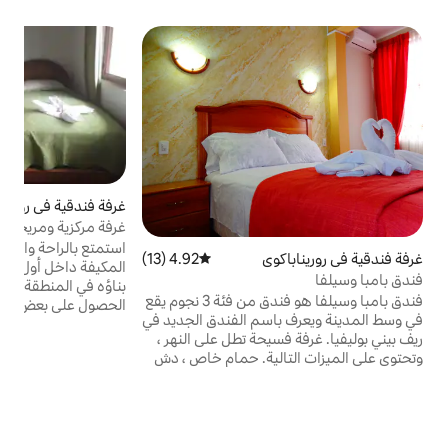
غرفة فندقية في روريناباكوي
غ
س
غرفة مركزية ومريحة
ه
استمتع بالراحة والجودة والراحة في الغرف
ا
ي
4.92 (13)
متوسط التقييم 4.92 من 5، 13 مراجعات
المكيفة داخل أول بيت مكون من طابقين تم
م
بناؤه في المنطقة في الأربعينيات. نمنحك خيار
ا
فندق بامبا وسيلفا هو فندق من فئة 3 نجوم يقع
الحصول على بعض البنية التحتية الاستعمارية،
ا
سم الفندق الجديد في
التي لا تشوبها شائبة مع لمسات حديثة وتحيط
يحة تطل على النهر ،
بها الطبيعة. نحن على بعد بنايتين من البنوك
ية. حمام خاص ، دش
والمتاجر والصيدليات ومنظمي الرحلات
اي ، تلفزيون ، كابل ،
السياحية.
مكنك التقاط صور للمدينة
نهر. يتم تدريب موظفي
دمة العملاء بشكل