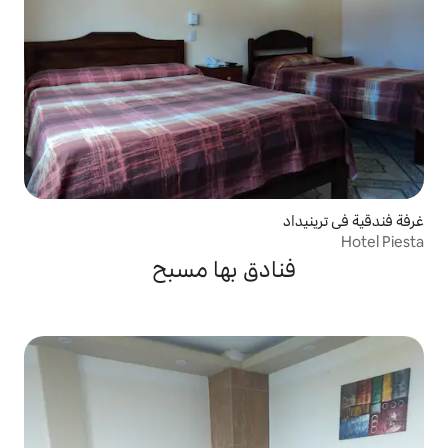
دق بها مسبح