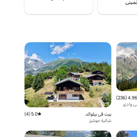
لمبنى
4.96 (236
التقييم 4.96 من 5، 236 مراجعات
لى وادي
بيت في بيلوالد
5.0 (4)
متوسط التقييم 5.0 من 5، 4 مراجعات
شاليه مونتيز