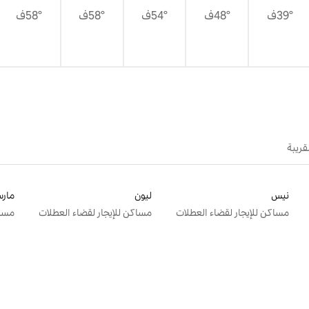
39°ف
48°ف
54°ف
58°ف
58°ف
قريبة
نيس
ليون
مارس
مساكن للإيجار لقضاء العطلات
مساكن للإيجار لقضاء العطلات
مساك