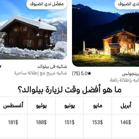
دى الضيوف
مفضّل لدى الضيوف
بيوت المفضّلة لدى الضيوف
مفضّل لدى الضيوف
شاليه في بيلوالد
مت
شاليه مريح مع إطلالة ساحرة
رينجولس
5.0 (75)
متوسط التقييم 5.0 من 5، 75 مراجعات
يه بإطلالة رائعة
ما هو أفضل وقت لزيارة بيلوالد؟
أبريل
مايو
يونيو
يوليو
أغسطس
$‏146
$‏153
$‏151
$‏188
$‏181