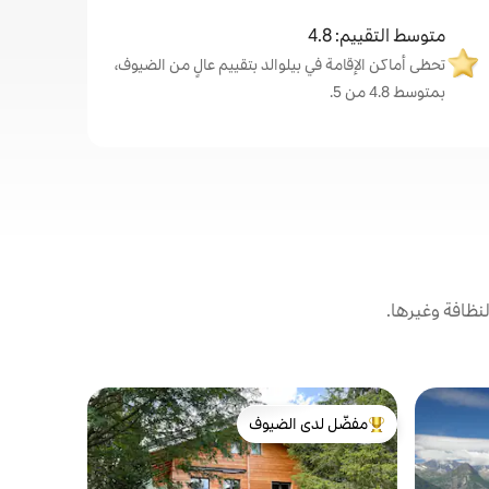
متوسط التقييم: 4.8
تحظى أماكن الإقامة في بيلوالد بتقييم عالٍ من الضيوف،
بمتوسط 4.8 من 5.
نظافة وغيرها.
شقة في بيل
مفضّل لدى الضيوف
مضيف متم
شقة شليتيري
من أبرز البيوت المفضّلة لدى الضيوف
مضيف متم
بصفتنا مضي
لارشينوالد 