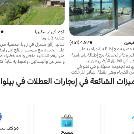
كوخ في تراسكييرا
)
متوسط 
شاليه لا بارونا
يغين
4.97 (451)
متوسط التقييم 4.97 من 5، 451 مراجعات
شاليه رائع منعزل في زاوية مخفية من
 عصرية مع إطلالة بانورامية على
مريحة والحديثة مع إطلالة بانورامية
متر. يقع الشاليه داخل واحة خضراء 
ون في الطابق الأرضي من بيت
والمراعي والبساتين، وتحيط به غابة ك
ي تم تجديده حديثًا. وهي تقع في
أشجار الصنوبر القديمة. مثالية لمن ي
 القرية، وهي نقطة انطلاق للرحلات
البحيرات. مثالية لأربعة أشخاص.
على جبال سويسرا الأربعة آلاف مذهلة!
يزات الشائعة في إيجارات العطلات في بيلوا
شرفة مع إطلالة على البحيرة و 2 كرسي
فصل الشتاء، في حالة تساقط الثلوج، 
طقة شواء كبيرة مع صندوق من
ب بما في ذلك خريطة بانورامية (خصومات
الشاليه، وسنساعدك بكل سرور في ح
قرب من: محطة الحافلات قرية كرتيغن
حقائبك!
/ مكتب البريد (4 دقائق سيرا على الأقدام)، متجر
لعب، مسارات المشي، ثون، شبيتز،
ن، بيتنبرغ، برن
موقف سيا
ي
مسبح