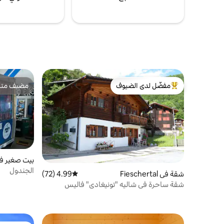
والشرفة الصغيرة. الطابق الثاني: غرفة نوم بسرير
مزدوج (عرض 140 سم، مناسبة لشخصين)
ودش/مرحاض خاص بها. ملاحظات مهمة: الدرج
السفلي ضيق ومتداخلي – غير مناسب للأطفال
الصغار. يمكن الوصول إلى الطابق العلوي عبر درج
حلزوني – وهو أيضًا غير مناسب للأطفال الصغار.
يتم توفير أغطية الأسرّة. التدفئة الكهربائية تدفئ
الشاليه بأكمله في غضون 30 دقيقة. الميزات:
المطبخ: مجهز تجهيزًا جيدًا بالثلاجة والموقد
مفضّل لدى الضيوف
مضيف متمي
من أبرز البيوت المفضّلة لدى الضيوف
مضيف متمي
وأواني الطهي والأطباق. تتوفر بعض الأساسيات
مثل المعكرونة والتوابل. يقع أقرب متجر بقالة
(فولغ) على بعد حوالي 250 مترًا. القهوة: تتوفر
ماكينة إعداد قهوة من نوع Nespresso.
التنظيف: يتم توفير مناشف التنظيف والمطبخ،
بما في ذلك لوازم التنظيف. الحمام: أحضر
المناشف والشامبو وجل الاستحمام الخاص بك.
بيت صغير ف
يتوفر ورق التواليت ومجفف الشعر. ملاحظات
إضافية: غير مسموح باصطحاب الحيوانات
الجندول
شقة في Fieschertal
4.99 (72)
متوسط التقييم 4.99 من 5، 72 مراجعات
الأليفة. التدخين في الهواء الطلق فقط. غير
شقة ساحرة في شاليه "تونيغادي" فاليس
مناسب للأطفال الصغار (بسبب السلالم).
المناطق المحيطة: العديد من فرص المشي
لمسافات طويلة مع مناظر خلابة لجبال الألب
السويسرية. بيلوالد: نزهات ساحرة وإطلالات خلابة