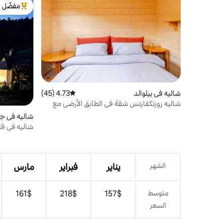
على الجبال المحيطة. إشعارات الضيوف: يُرجى
مفضّل ل
إخبارنا ما إذا كان هناك شيء ينفد أو استبدله
من أبرز ال
حتى يتمكن الضيوف المستقبليون أيضًا من
الاستمتاع بإقامتهم.
شاليه في بيلوالد
4.73 (45)
متوسط التقييم 4.73 من 5، 45 مراجعات
شاليه روزنكفارتس شقة في الطابق الأرضي مع
ساونا
شاليه في ج
شاليه في فال
الشهر
يناير
فبراير
مارس
متوسط
$‏157
$‏218
$‏161
السعر