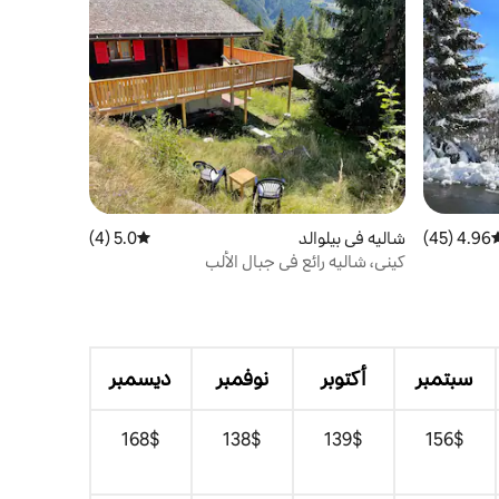
4.96 (45)
وسط التقييم 4.96 من 5، 45 مراجعات
شاليه في بيلوالد
5.0 (4)
متوسط التقييم 5.0 من 5، 4 مراجعات
كيني، شاليه رائع في جبال الألب
سبتمبر
أكتوبر
نوفمبر
ديسمبر
$‏156
$‏139
$‏138
$‏168