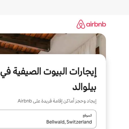
خطى
لى
لمحتوى
إيجارات البيوت الصيفية في
بيلوالد
إيجاد وحجز أماكن إقامة فريدة على Airbnb
الموقع
عند توفر النتائج، انتقل باستخدام السهمين لأعلى ولأسف