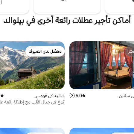
ا
أماكن تأجير عطلات رائعة أخرى في بيلوالد
ّز
مفضّل لدى الضيوف
ّز
مفضّل لدى الضيوف
ي سانين
5.0 (3)
متوسط التقييم 5.0 من 5، 3 مراجعات
شاليه في غومس
)
متوسط 
كوخ في جبال الألب مع إطلالة رائعة ع
أوبرفاليزير