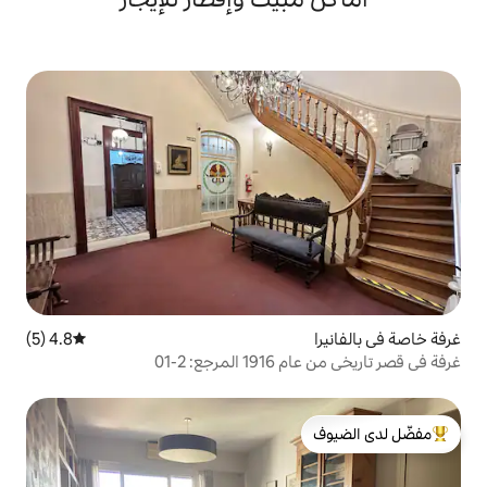
4.8 (5)
متوسط التقييم 4.8 من 5، 5 مراجعات
2-01
لدى الضيوف