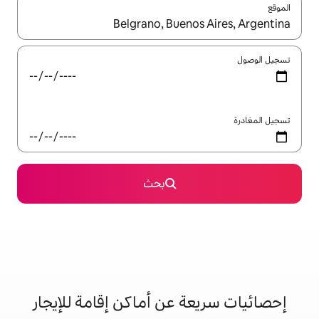
ل باستخدام السهمين لأعلى ولأسفل أو استكشف عن طريق اللمس أو السحب.
بحث
 عن أماكن إقامة للإيجار