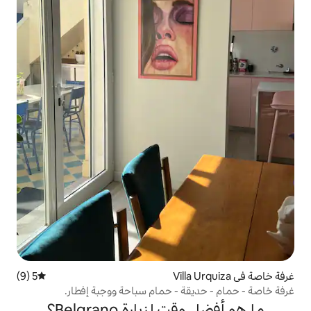
5 (9)
متوسط التقييم 5 من 5، 9 مراجعات
ة - حمام سباحة ووجبة إفطار.
زيارة Belgrano؟