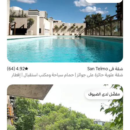
4.92 (64)
متوسط التقييم 4.92 من 5، 64 مراجعات
ز | حمام سباحة ومكتب استقبال | إفطار