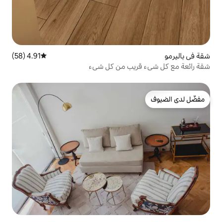
4.91 (58)
متوسط التقييم 4.91 من 5، 58 مراجعات
يب من كل شيء