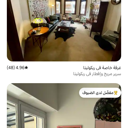
4.96 (48)
متوسط التقييم 4.96 من 5، 48 مراجعات
تا
لدى الضيوف