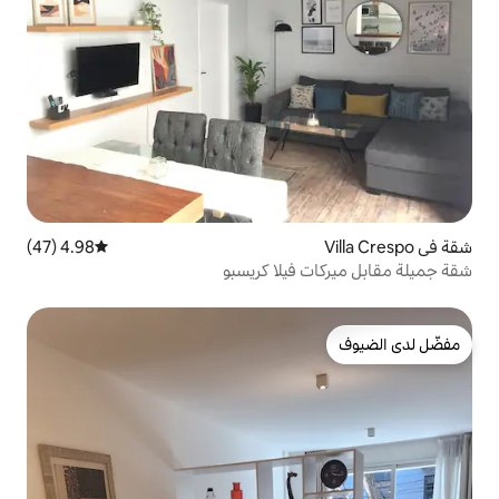
4.98 (47)
متوسط التقييم 4.98 من 5، 47 مراجعات
يلا كريسبو