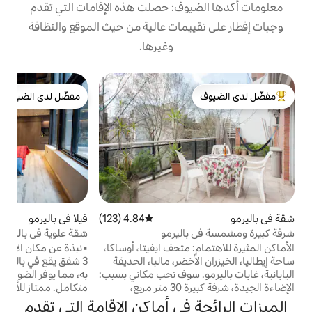
ف: حصلت هذه الإقامات التي تقدم
مات عالية من حيث الموقع والنظافة
وغيرها.
ب
مفضّل لدى الضيوف
لدى الضيوف
مفضّل لدى الضيوف
ه
و
و
ب
ا
و
ل
و
4.84 (123)
متوسط التقييم 4.84 من 5، 123 مراجعات
فيلا في باليرمو
4.98 (113)
متوسط التقييم 4.98 من 5، 113 مراجعات
ع
ليرمو
شقة علوية في باليرمو
متحف ايفيتا، أوساكا،
▪️نبذة عن مكان الإقامة: بيت في مبنى مكون من
ح
ضر، مالبا، الحديقة
3 شقق يقع في باليرمو. يحيط بالبيت فناء خاص
 سوف تحب مكاني بسبب:
به، مما يوفر الضوء للمنزل بأكمله. مطبخ
الإضاءة الجيدة، شرفة كبيرة 30 متر مربع،
متكامل. ممتاز للأزواج أو المسافرين بغرض
واسع مع مدخلين،
العمل أو حتى السياح الذين يرغبون في الحصول
في أماكن الإقامة التي تقدم