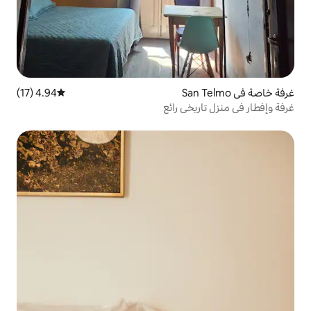
4.94 (17)
متوسط التقييم 4.94 من 5، 17 مراجعات
ي رائع