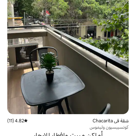
4.82 (11)
متوسط التقييم 4.82 من 5، 11 مراجعات
يت وإفطار للإيجار