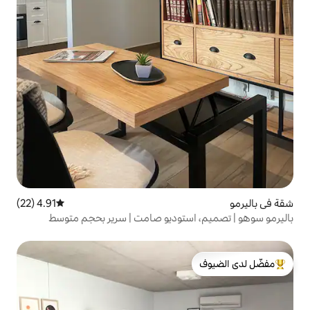
4.91 (22)
متوسط التقييم 4.91 من 5، 22 مراجعات
ستوديو صامت | سرير بحجم متوسط
لدى الضيوف