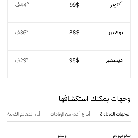
$‏99
44°ف
$‏88
36°ف
$‏98
29°ف
تكشافها
ع أخرى من الإقامات
أبرز المعالم القريبة
أوسلو