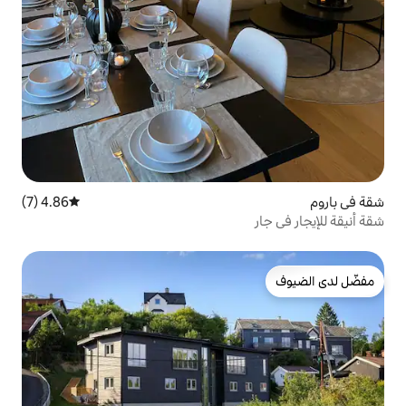
4.86 (7)
متوسط التقييم 4.86 من 5، 7 مراجعات