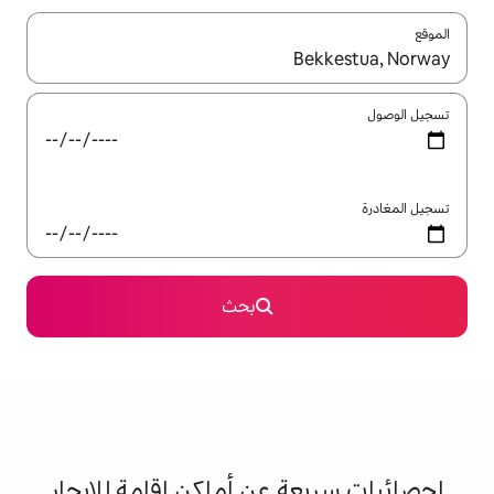
ل باستخدام السهمين لأعلى ولأسفل أو استكشف عن طريق اللمس أو السحب.
بحث
 عن أماكن إقامة للإيجار