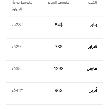
وسط السعر
متوسط درجة
الحرارة
$‏84
28°ف
$‏73
29°ف
$‏129
35°ف
$‏96
44°ف