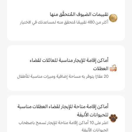
المُتحقَّق منها
يجار مناسبة للعائلات لقضاء
حة للإيجار لقضاء العطلات مناسبة
ة
ى 10 أماكن إقامة متاحة للإيجار تسمح باصطحاب