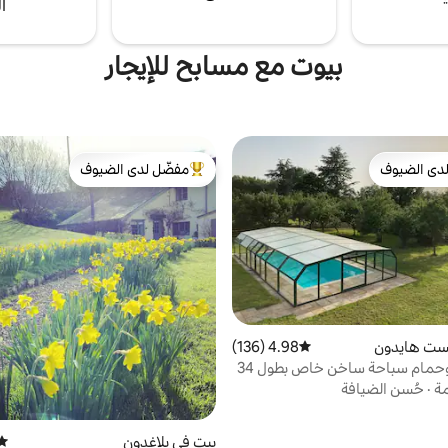
ا
بيوت مع مسابح للإيجار
دى الضيوف
مفضّل لدى الضيوف
بيوت المفضّلة لدى الضيوف
من أبرز البيوت المفضّلة لدى الضيوف
يست هايدون
4.98 (136)
متوسط التقييم 4.98 من 5، 136 مراجعات
منزل ريفي وحمام سباحة ساخن خاص بطول 34
مة
·
حُسن الضيافة
بيت في بلاغدون
متوس