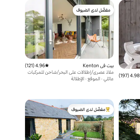
مفضّل لدى الضيوف
مفضّل لدى الضيوف
بيت في Kenton
4.96 (121)
متوسط التقييم 4.96 من 5، 121 مراجعات
ملاذ عصري/إطلالات على البحر/شاحن للمركبات
4.98 (197)
 التقييم 4.98 من 5، 197 مراجعات
الكهربائية/بالقرب من إكستر
عائلي
·
الموقع
·
الإطلالة
مفضّل لدى الضيوف
من أبرز البيوت المفضّلة لدى الضيوف