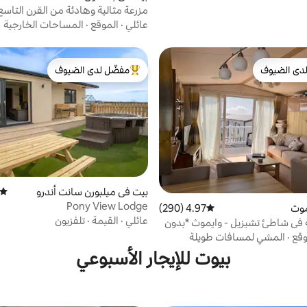
مزرعة مثالية وهادئة من القرن التاس
عائلي
·
الموقع
·
المساحات الخارجية
دى الضيوف
مفضّل لدى الضيوف
بيوت المفضّلة لدى الضيوف
من أبرز البيوت المفضّلة لدى الضيوف
بيت في ميلبورن سانت أندرو
متوسط
Pony View Lodge
موث
4.97 (290)
متوسط التقييم 4.97 من 5، 290 مراجعات
عائلي
·
القيمة
·
تلفزيون
 في شاطئ تشيزيل - وايموث *بدون
وقع
·
المشي لمسافات طويلة
بيوت للإيجار الأسبوعي