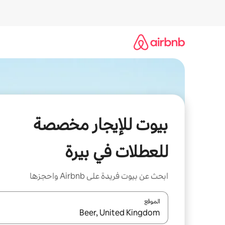
خطى
لى
لمحتوى
بيوت للإيجار مخصصة
للعطلات في بيرة
ابحث عن بيوت فريدة على Airbnb واحجزها
الموقع
عند توفر النتائج، انتقل باستخدام السهمين لأعلى ولأسف