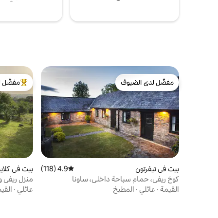
مفضّل لدى الضيوف
مفضّل ل
مفضّل لدى الضيوف
من أبرز ال
بيت في تيفرتون
4.9 (118)
متوسط التقييم 4.9 من 5، 118 مراجعات
بيت في كلا
كوخ ريفي، حمام سباحة داخلي، ساونا
قدمًا
القيمة
·
عائلي
·
المطبخ
عائلي
·
القي