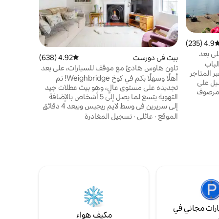
مساحة كبير
الاستمتاع ب
على الأريكة
الموقع
·
عا
Store
4.9 (235)
وسط التقييم 4.9 من 5، 235 مراجعات
البيئية، با
لى بعد
بيت في دورست
4.92 (638)
متوسط التقييم 4.92 من 5، 638 مراجعات
وموقد خشبي
.
لباب
تاون هاوس هادئ مع موقف للسيارات، على بعد
بالإضافة إل
ر المتاجر
دقائق من الشاطئ
أهلًا وسهلًا بكم في كوخ Weighbridge! تم
بعيدًا عن ال
يل على
تجديده على مستوى عالٍ، وهو بيت عطلات جيد
لمرصوف
التهوية يتسع لما يصل إلى 5 أشخاص بالإضافة
ماء، وهي
إلى سريرين في وسط لايم ريجيس ويبعد 4 دقائق
 إنجليزية
سيرًا على الأقدام من الشاطئ! على الرغم من
الموقع
·
عائلي
·
تسجيل المغادرة
غ صيدها.
اسمها، فإن كوخ ويغبريدج هو منزل من ثلاثة
ت
طوابق في شارع الكنيسة في وسط لايم ريجيس.
المسارات
إنه قريب من كل شيء، ولكنه هادئ وهادئ.
انسكومب
هناك موقف سيارات خاص على الطريق بجوار
ب.
الباب الأمامي. لقد حاولت تضمين كل ما تحتاج
إليه، والألعاب، وأشياء الشاطئ
رات مجاني في
مكيف هواء