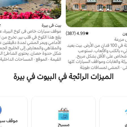
بيت في بيرة
مت
موقف سيارات خاص في كوخ البيرة، ع
ون
4.99 (387)
متوسط التقييم 4.99 من 5، 387 مراجعات
دقيقتين سيرًا على الأقدام من الشاطئ
يقع هذا الكوخ في قلب بير. تخرج من ا
 مزرعة
الأمامي ويمر المشي لمدة دقيقتين عب
حظيرة محولة في 100 فدان من الأرض. بيت بعيد
والمقاهي والمعارض إلى الخليج الجم
عن البيت مليء بالكتب والألعاب. تستوعب
شكل حدوة حصان. يحتوي الشاطئ ا
هولة 10 أشخاص على الأقل بشكل مريح.
بالحصى على ثلاثة مقاهي تطل على ال
القيمة
·
الموقع
·
المساحات الداخلية
ركة والغابات ومواقف السيارات كلها
مثالية لتناول فنجان من الشاي أو وجبة
لك حصريًا للإقامة. نحن نعيش في نهاية الممر
لي
·
المشي لمسافات طويلة
كاملة أثناء مشاهدة قواربها وهي تفر
من الحظيرة. لذلك لديك الخصوصية. لدينا دجاج
الميزات الرائجة في البيوت في بيرة
يوجد في بير مجموعة رائعة من الحانا
وبط وأغنام وخنازير في المزرعة. 5 دقائق بالسيارة
والمطاعم والمتاجر. هناك الكثير من 
من J28 من M5. 20 دقيقة من مركز إكستر. ليس
الساحلية أو المشي في الريف. تقع بر
ي شواطئ جيدة لذلك لا تخترنا لقضاء
وسيدموث ولايم ريجيس في مكان قري
عطلة على الشاطئ. لا يوجد منتجع صحي أو
ام ساخن.
موقف سيا
ي
مسبح