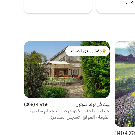
لمبنى
مفضّل لدى الضيوف
من أبرز البيوت المفضّلة لدى الضيوف
بيت في لونغ سوتون
4.91 (308)
متوسط التقييم 4.91 من 5، 308 مراجعات
حمام سباحة ساخن، حوض استحمام ساخن،
ساونا، ألعاب - أبتون بورن
القيمة
·
الموقع
·
تسجيل المغادرة
4.97 (141)
ط التقييم 4.97 من 5، 141 مراجعات