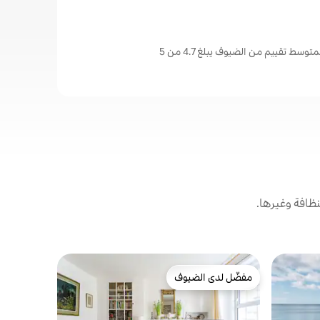
سط تقييم من الضيوف يبلغ 4.7 من 5
ظافة وغيرها.
بيت في Churchill
مفضّل لدى الضيوف
مفضّل 
إقامة بيئية
مفضّل لدى الضيوف
من أبرز ا
استمتع بال