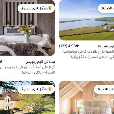
 الضيوف
مفضّل لدى الضيوف
 الضيوف
من أبرز البيوت المفضّلة لدى الضيوف
تون هيرينغ
4.98 (122)
متوسط التقييم 4.98 من 5، 122 مراجعات
لسواحل: إطلالات فاخرة وبانورامية
لي
·
شحن السيارات الكهربائية
بيت في لايم ريجيس
متوسط
كوخ على ضفاف النهر في لايم ريجيس
القيمة
·
عائلي
·
الدخول
دى الضيوف
مفضّل لدى الضيوف
بيوت المفضّلة لدى الضيوف
من أبرز البيوت المفضّلة لدى الضيوف