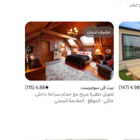
ع عشر
مضيف متميّز
مضيف متميّز
4.98 (147)
 التقييم 4.98 من 5، 147 مراجعات
بيت في سومرست
4.88 (115)
متوسط التقييم 4.88 من 5، 115 مراجعات
تحويل حظيرة مريح مع حمام سباحة داخلي
متصل
عائلي
·
الموقع
·
الملاءمة للمشي