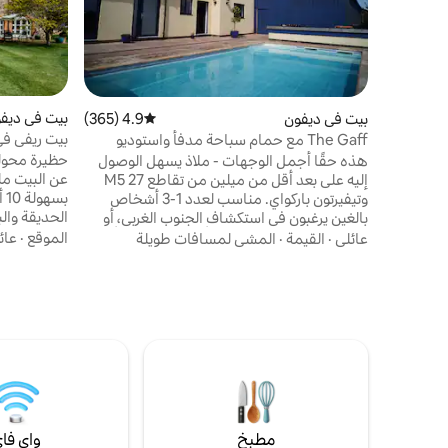
بيت في ديف
بيت في ديفون
4.9 (365)
متوسط التقييم 4.9 من 5، 365 مراجعات
بيت ريفي في
The Gaff مع حمام سباحة مدفأ واستوديو
هذه حقًا أجمل الوجهات - ملاذ يسهل الوصول
إليه على بعد أقل من ميلين من تقاطع 27 M5
بس
وتيفيرتون باركواي. مناسب لعدد 1-3 أشخاص
الحديقة والب
بالغين يرغبون في استكشاف الجنوب الغربي، أو
ملاذ صغير لممارسة اليوغا، أو العمل محليًا أو
الموقع
·
عائ
عائلي
·
القيمة
·
المشي لمسافات طويلة
يرغبون فقط في الهروب إلى الريف. يقع المسبح
المدفأ على عتبة بابك مباشرة ويحتوي على
مضخة سباحة. يوجد حمام داخلي وسرير وسرير
بالقرب من أ
أريكة في الطابق السفلي. نأمل أن يكون مناسبًا
للعديد من الأشخاص الذين يعانون من مشاكل
حوض استحم
التنوع العصبي أو الخرف. غير مناسب للأطفال أو
الرضع.
مطبخ
واي فا