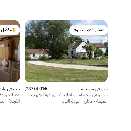
مفضّل لدى الضيوف
مفضّل ل
مفضّل لدى الضيوف
من أبرز ال
بيت في سومرست
4.91 (287)
متوسط التقييم 4.91 من 5، 287 مراجعات
بيت في واي
بيت ريفي - حمام سباحة جاكوزي غرفة هروب
عطلة مريحة
كاريوكي
رسوم!*
القيمة
·
عائلي
·
جودة النوم
القيمة
·
الم