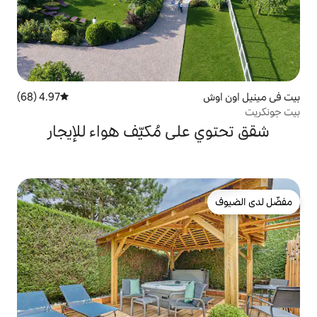
4.97 (68)
متوسط التقييم 4.97 من 5، 68 مراجعات
ى مُكيّف هواء للإيجار