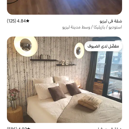
4.84 (125)
متوسط التقييم 4.84 من 5، 125 مراجعات
ينة ليزيو