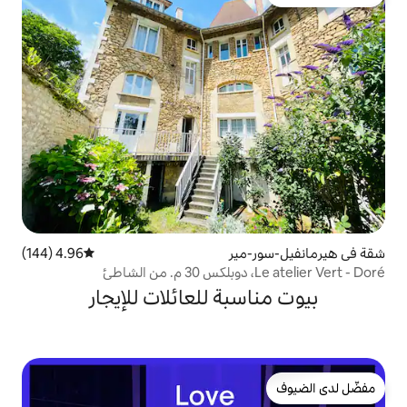
ير
4.96 (144)
متوسط التقييم 4.96 من 5، 144 مراجعات
بة للعائلات للإيجار