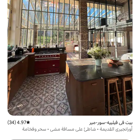
4.97 (34)
متوسط التقييم 4.97 من 5، 34 مراجعات
طئ على مسافة مشي • سحر وفخامة