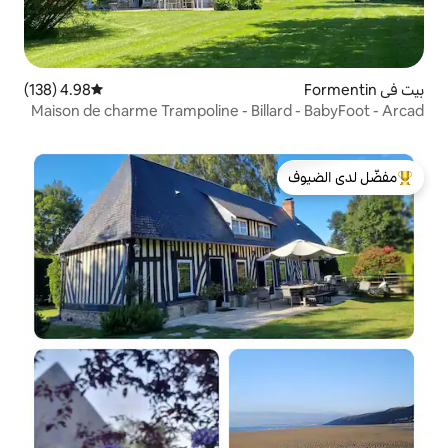
4.98 (138)
متوسط التقييم 4.98 من 5، 138 مراجعات
Maison de charme Trampoline - Bill
لدى الضيوف