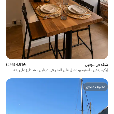
4.91 (256)
متوسط التقييم 4.91 من 5، 256 مراجعات
على البحر في دوفيل - شاطئ على بعد