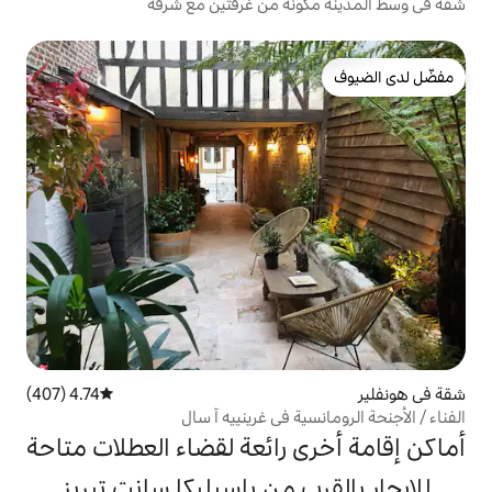
ة من غرفتين مع شرفة
4.74 (407)
متوسط التقييم 4.74 من 5، 407 مراجعات
ة في غرينييه آ سال
 رائعة لقضاء العطلات متاحة
 من باسيليكا سانت تيريز