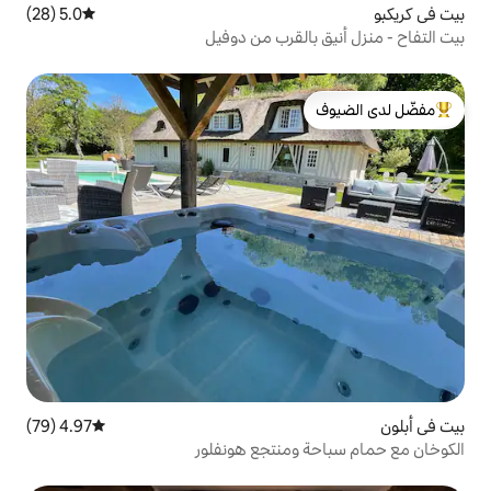
5.0 (28)
متوسط التقييم 5.0 من 5، 28 مراجعات
لقرب من دوفيل
لدى الضيوف
4.97 (79)
متوسط التقييم 4.97 من 5، 79 مراجعات
منتجع هونفلور