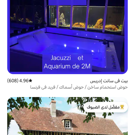
4.96 (608)
متوسط التقييم 4.96 من 5، 608 مراجعات
ض أسماك / فريد في فرنسا
لدى الضيوف