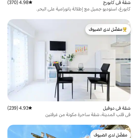
4.98 (370)
متوسط التقييم 4.98 من 5، 370 مراجعات
لالة بانورامية على البحر.
لدى الضيوف
4.93 (239)
متوسط التقييم 4.93 من 5، 239 مراجعات
رة مكونة من غرفتين