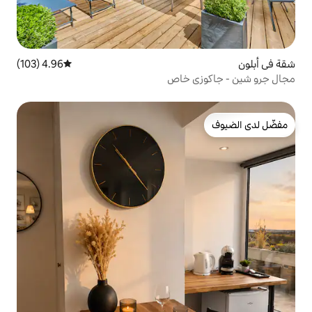
4.96 (103)
متوسط التقييم 4.96 من 5، 103 مراجعات
 خاص