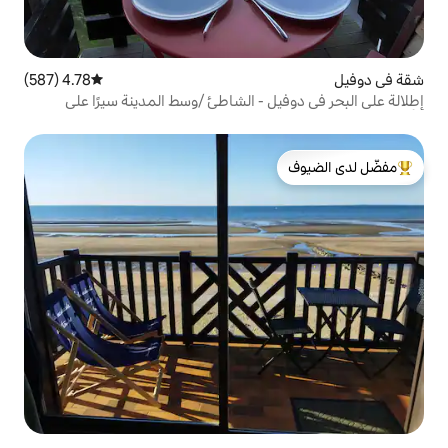
4.78 (587)
متوسط التقييم 4.78 من 5، 587 مراجعات
 - الشاطئ /وسط المدينة سيرًا على
لدى الضيوف