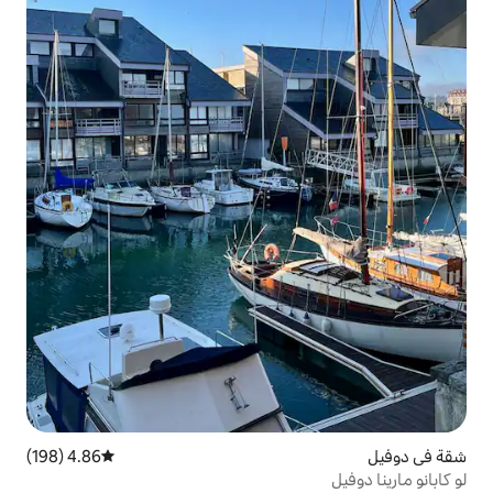
4.86 (198)
متوسط التقييم 4.86 من 5، 198 مراجعات