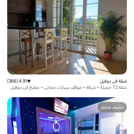
4.91 (366)
متوسط التقييم 4.91 من 5، 366 مراجعات