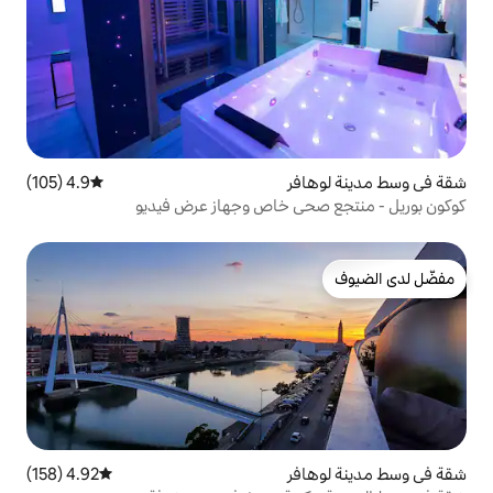
ر
4.9 (105)
متوسط التقييم 4.9 من 5، 105 مراجعات
ي خاص وجهاز عرض فيديو
ر
4.92 (158)
متوسط التقييم 4.92 من 5، 158 مراجعات