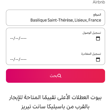
ل باستخدام السهمين لأعلى ولأسفل أو استكشف عن طريق اللمس أو السحب.
بحث
على تقييمًا المتاحة للإيجار
باسيليكا سانت تيريز