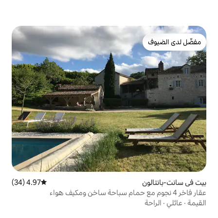
4.97 (34)
متوسط التقييم 4.97 من 5، 34 مراجعات