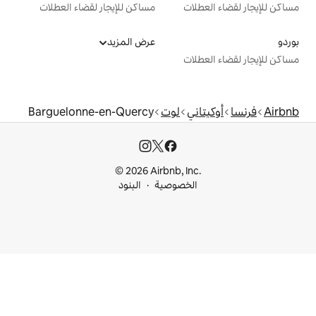
ت
مساكن للإيجار لقضاء العطلات
عرض المزيد
ت
ي
لوت
Barguelonne-en-Quercy
© 2026 Airbnb, I
خصوصية
البنود