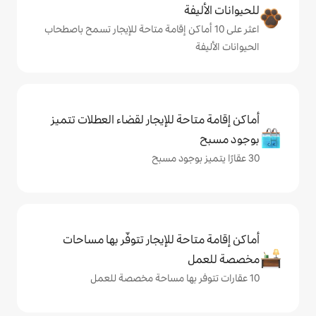
ة
ى 10 أماكن إقامة متاحة للإيجار تسمح باصطحاب
حة للإيجار لقضاء العطلات تتميز
حة للإيجار تتوفّر بها مساحات