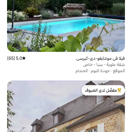
ي
5.0 (65)
متوسط التقييم 5.0 من 5، 65 مراجعات
ام
لدى الضيوف