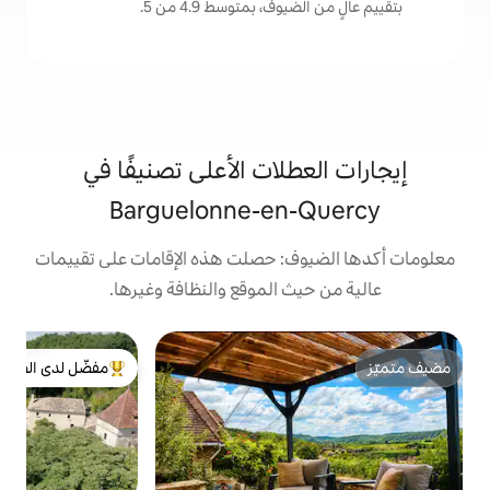
، بمتوسط 4.9 من 5.
لات الأعلى تصنيفًا في
Barguelonne-en
: حصلت هذه الإقامات على تقييمات
 الموقع والنظافة وغيرها.
ب
مفضّل لدى الضيوف
من أبرز البيوت المفضّلة لدى الضيوف
س
د
ا
ق
ا