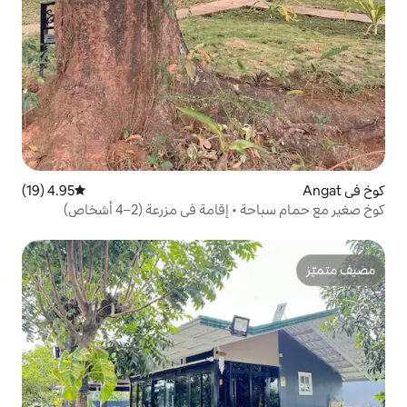
4.95 (19)
متوسط التقييم 4.95 من 5، 19 مراجعات
ة في مزرعة (2–4 أشخاص)