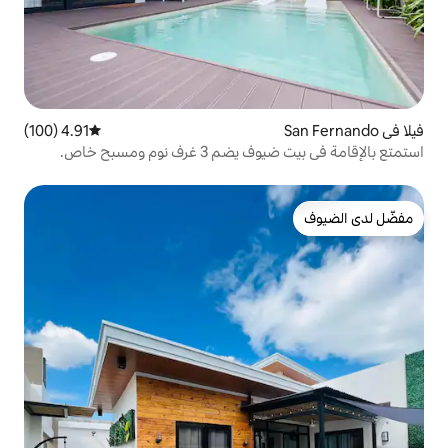
4.91 (100)
متوسط التقييم 4.91 من 5، 100 مراجعات
 نوم ومسبح خاص.