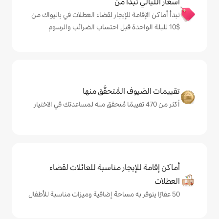
دأ من
 للإيجار لقضاء العطلات في باليواك من
المُتحقَّق منها
يجار مناسبة للعائلات لقضاء