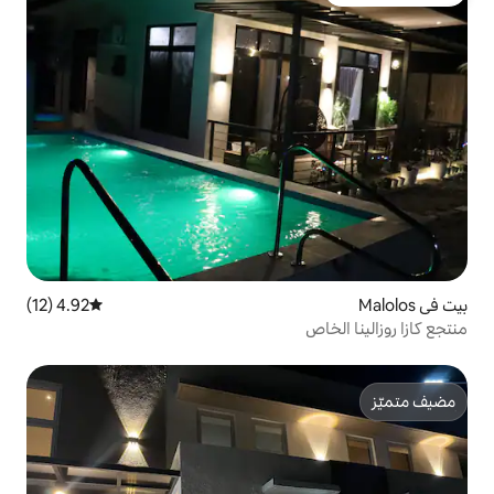
4.92 (12)
متوسط التقييم 4.92 من 5، 12 مراجعات