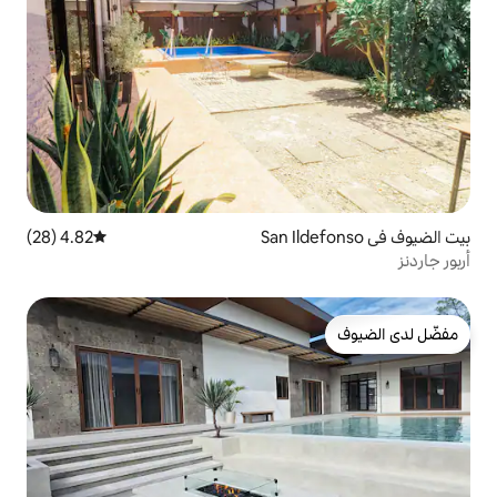
4.82 (28)
متوسط التقييم 4.82 من 5، 28 مراجعات