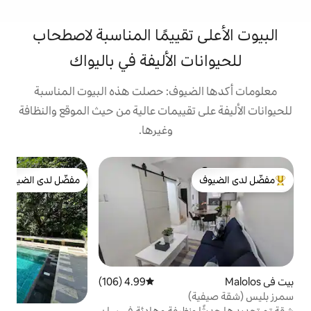
البيوت الأعلى تقييمًا ال
للحيوانات الأليفة ف
معلومات أكدها الضيوف: حصلت هذ
للحيوانات الأليفة على تقييمات عالية 
وغيرها.
or
مفضّل لدى الضيوف
مفضّل لدى الضيوف
من أبرز ال
ك

م
ة
ظ
ة
ت
ف
متوسط التقييم 4.99 من 5، 106 مراجعات
4.99 (106)
ف
ء
شقة تم تجديدها حديث