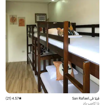
4.57 (21)
متوسط التقييم 4.57 من 5، 21 مراجعات