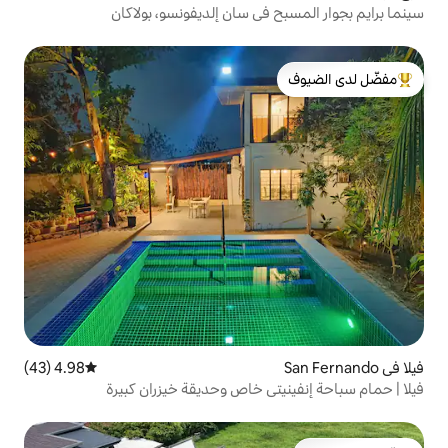
في سان إلديفونسو، بولاكان
لدى الضيوف
4.98 (43)
متوسط التقييم 4.98 من 5، 43 مراجعات
تي خاص وحديقة خيزران كبيرة