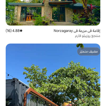
4.88 (16)
متوسط التقييم 4.88 من 5، 16 مراجعات