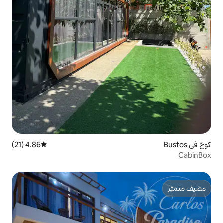
4.86 (21)
متوسط التقييم 4.86 من 5، 21 مراجعات