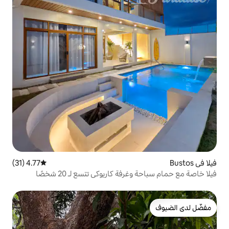
4.77 (31)
متوسط التقييم 4.77 من 5، 31 مراجعات
ة كاريوكي تتسع لـ 20 شخصًا