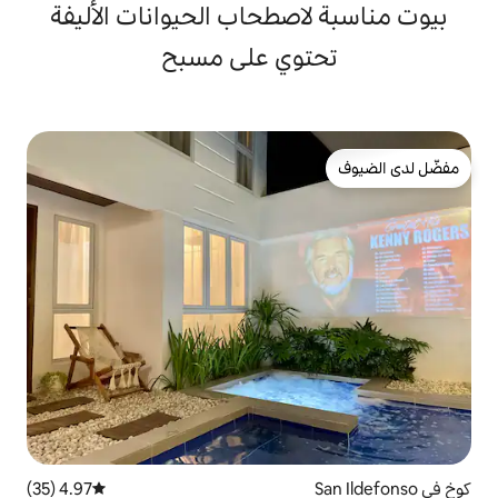
صطحاب الحيوانات الأليفة
وي على مسبح
4.97 (35)
متوسط التقييم 4.97 من 5، 35 مراجعات