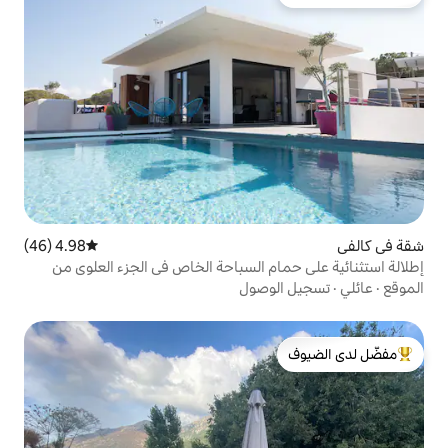
لدى الضيوف
4.98 (46)
متوسط التقييم 4.98 من 5، 46 مراجعات
م السباحة الخاص في الجزء العلوي من
وصول
لدى الضيوف