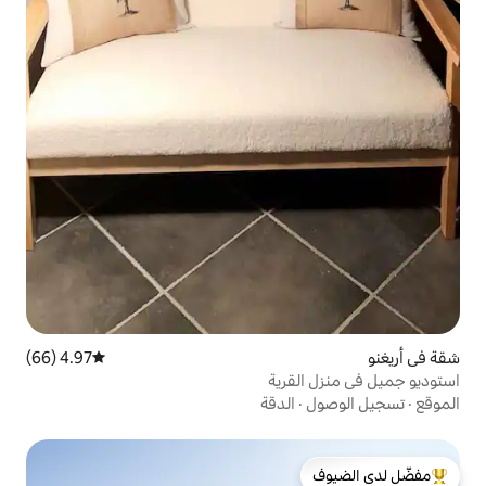
4.97 (66)
متوسط التقييم 4.97 من 5، 66 مراجعات
رية
الدقة