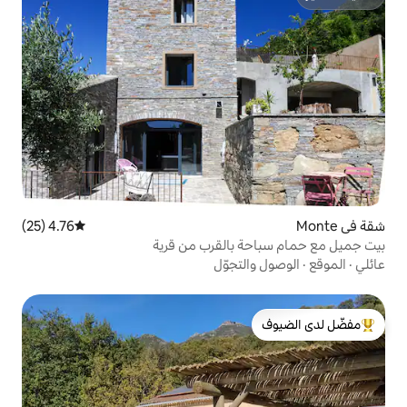
4.76 (25)
متوسط التقييم 4.76 من 5، 25 مراجعات
 بالقرب من قرية
تجوّل
لدى الضيوف