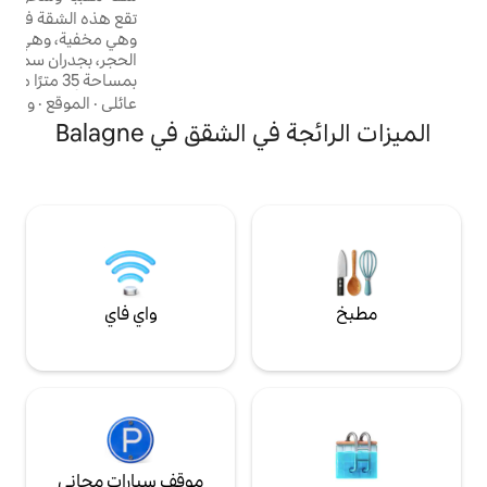
 كثيرًا).يمكن الوصول
تقع هذه الشقة في زقاق على مرتفعات كوربارا
 للجزيرة الحمراء في
وهي مخفية، وهي هادئة ولطيفة. مبنية على
الحجر، بجدران سميكة نموذجية للقرى الكورسية.
بمساحة 35 مترًا مربعًا، تم تجديدها، وتجمع بين
الراحة والأصالة والسحر (واي فاي) 50 مترًا من
عائلي
·
الموقع
·
واي فاي
الإطلالة البانورامية على لا شابيل ديس 7 آلام. 10
ي الشقق في Balagne
دقائق بالسيارة إلى شواطئ ومتاجر إيلي روس
وألجاجولا مطاعم/بستاني سوق/متجر بقالة في
القرية (الموسم) متجر بقالة مفتوح طوال العام
واي فاي
موقف سيارات مجاني