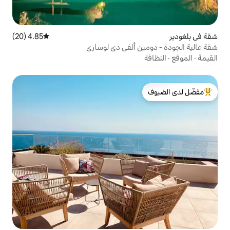
4.85 (20)
متوسط التقييم 4.85 من 5، 20 مراجعات
 ألفي دي لوساري
لدى الضيوف