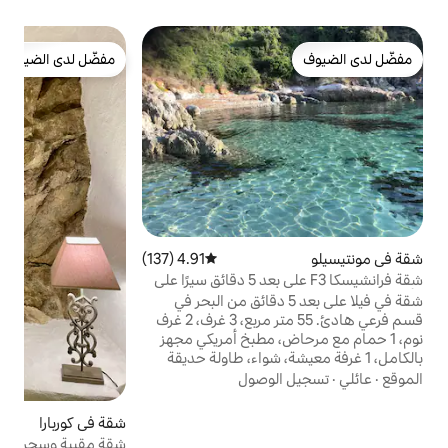
ش
مفضّل لدى الضيوف
ك
مفضّل لدى الضيوف
د
ج
م
و
د
ا
ب
و
ا
4.91 (137)
متوسط التقييم 4.91 من 5، 137 مراجعات
أ
شقة فرانشيسكا F3 على بعد 5 دقائق سيرًا على
 فيلا على بعد 5 دقائق من البحر في
قسم فرعي هادئ. 55 متر مربع، 3 غرف، 2 غرف
، مطبخ أمريكي مجهز
شة، شواء، طاولة حديقة
 2 سرير شمسي. تكييف الهواء في
وصول
 على بعد دقيقتين
صول سيرًا على الأقدام
شقة في كوربارا
4.93 (273)
متوسط التقييم 4.93 من 5، 273 مراجعات
نية السباحة على
شقة مقببة وسحر وأصالة