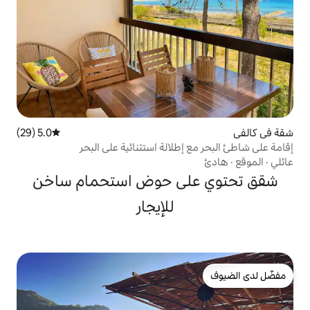
5.0 (29)
متوسط التقييم 5.0 من 5، 29 مراجعات
طلالة استثنائية على البحر
لى حوض استحمام ساخن
للإيجار