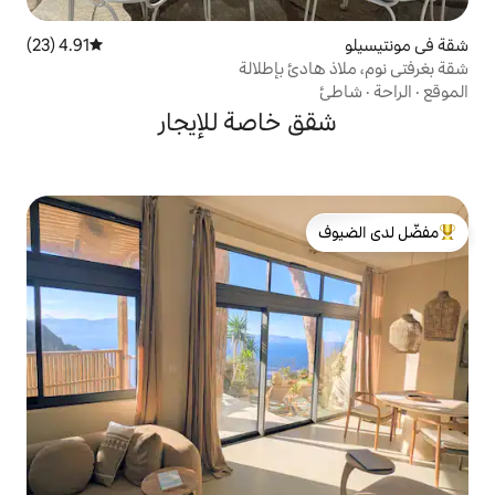
4.91 (23)
متوسط التقييم 4.91 من 5، 23 مراجعات
 بإطلالة
خاصة للإيجار
لدى الضيوف