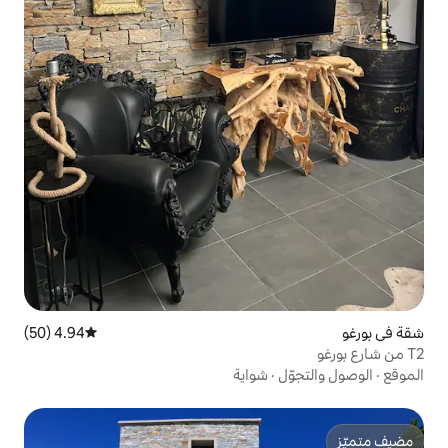
4.94 (50)
متوسط التقييم 4.94 من 5، 50 مراجعات
شواية