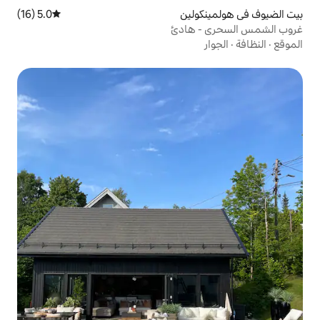
ين
5.0 (16)
متوسط التقييم 5.0 من 5، 16 مراجعات
هادئ