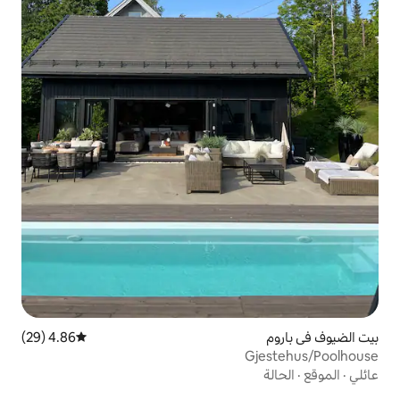
4.86 (29)
متوسط التقييم 4.86 من 5، 29 مراجعات