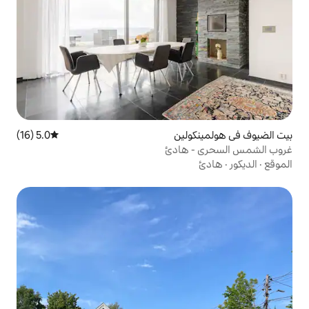
ين
5.0 (16)
متوسط التقييم 5.0 من 5، 16 مراجعات
هادئ