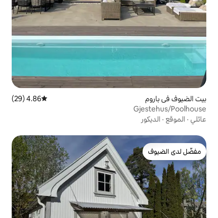
4.86 (29)
متوسط التقييم 4.86 من 5، 29 مراجعات