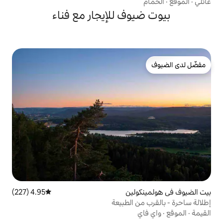
ف للإيجار مع فناء
ين
4.95 (227)
متوسط التقييم 4.95 من 5، 227 مراجعات
الطبيعة