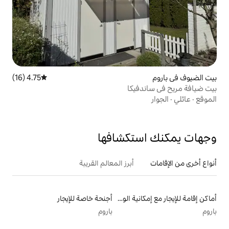
4.75 (16)
متوسط التقييم 4.75 من 5، 16 مراجعات
يكا
تكشافها
أبرز المعالم القريبة
أماكن إقامة للإيجار مع إمكانية الوصول إلى الشاطئ
أجنحة خاصة للإيجار
باروم