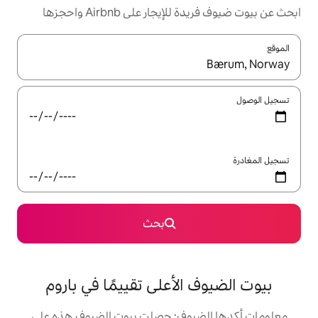
ر على Airbnb واحجزها
ل باستخدام السهمين لأعلى ولأسفل أو استكشف عن طريق اللمس أو السحب.
بحث
لأعلى تقييمًا في باروم
يوف: حصلت بيوت الضيوف هذه على