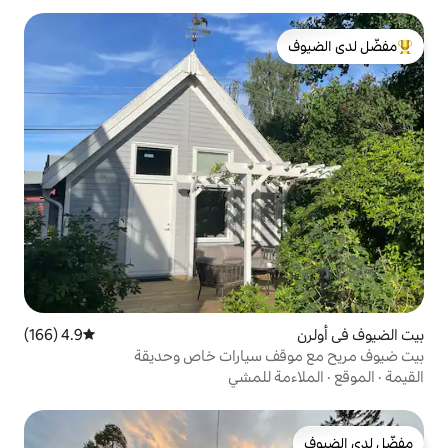
لدى الضيوف
4.9 (166)
متوسط التقييم 4.9 من 5، 166 مراجعات
 سيارات خاص وحديقة
 للمشي