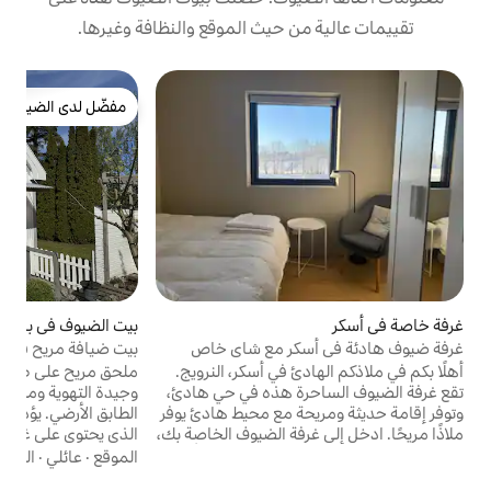
 حيث الموقع والنظافة وغيرها.
مفضّل لدى الضيوف
مفضّل لدى الضيوف
بيت الضيوف في باروم
4.75 (16)
متوسط التقييم 4.75 من 5، 16 مراجعا
ب
كر مع شاي خاص
بيت ضيافة مريح في ساندفيكا
ب
 في أسكر، النرويج.
ملحق مريح على طابقين. غرفة معيشة مشرقة
ة هذه في حي هادئ،
وجيدة التهوية ومنطقة لتناول الطعام وحمام في
ب
ة مع محيط هادئ يوفر
الطابق الأرضي. يؤدي درج حاد إلى الطابق الثاني،
ا
ل إلى غرفة الضيوف الخاصة بك،
الذي يحتوي على غرفة نوم (مساحتان للنوم)
و
يحًا مع خيارات أغطية
ومنطقة نوم مع سرير مزدوج كبير الحجم في
الموقع
·
عائلي
·
الغسيل
ع
صميم الغرفة بعناية
الطابق العلوي. ثلاجة وميكروويف وما إلى ذلك،