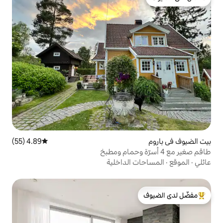
4.89 (55)
متوسط التقييم 4.89 من 5، 55 مراجعات
الداخلية
لدى الضيوف