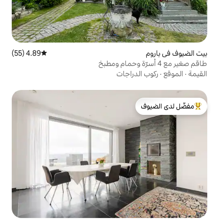
4.89 (55)
متوسط التقييم 4.89 من 5، 55 مراجعات
راجات
لدى الضيوف