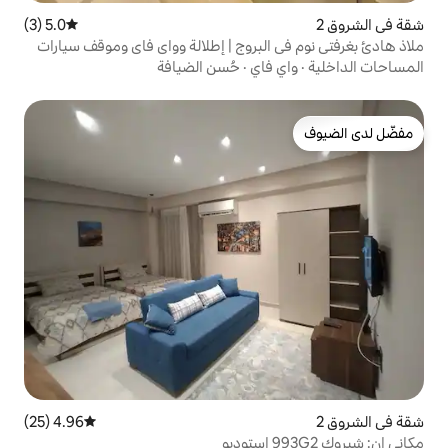
5.0 (3)
متوسط التقييم 5.0 من 5، 3 مراجعات
البروج | إطلالة وواي فاي وموقف سيارات
فاي
·
حُسن الضيافة
4.96 (25)
متوسط التقييم 4.96 من 5، 25 مراجعات