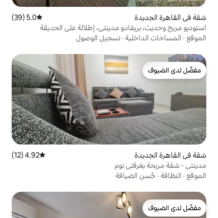
5.0 (39)
متوسط التقييم 5.0 من 5، 39 مراجعات
ادو مدينتي، إطلالة على الحديقة
ية
·
تسجيل الوصول
4.92 (12)
متوسط التقييم 4.92 من 5، 12 مراجعات
ي نوم
ضيافة