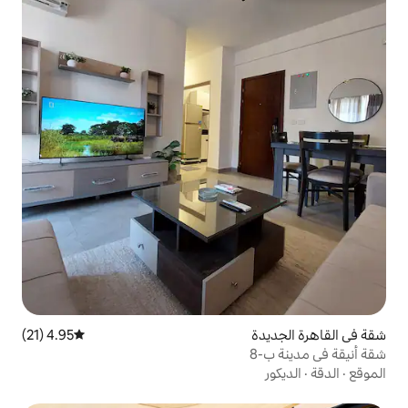
4.95 (21)
متوسط التقييم 4.95 من 5، 21 مراجعات