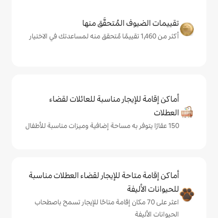
المُتحقَّق منها
يجار مناسبة للعائلات لقضاء
حة للإيجار لقضاء العطلات مناسبة
ة
ى 70 مكان إقامة متاحًا للإيجار تسمح باصطحاب