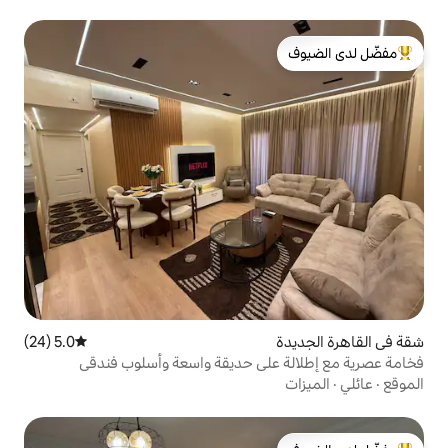
لدى الضيوف
5.0 (24)
متوسط التقييم 5.0 من 5، 24 مراجعات
لى حديقة واسعة وأسلوب فندقي