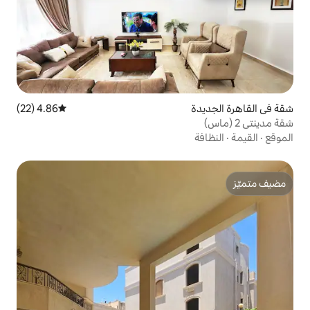
4.86 (22)
متوسط التقييم 4.86 من 5، 22 مراجعات