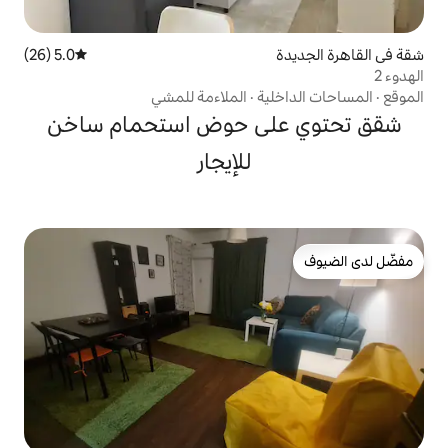
5.0 (26)
متوسط التقييم 5.0 من 5، 26 مراجعات
ية
·
الملاءمة للمشي
لى حوض استحمام ساخن
للإيجار