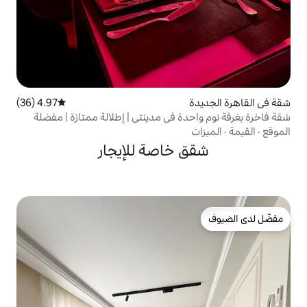
4.97 (36)
متوسط التقييم 4.97 من 5، 36 مراجعات
ة في مدينتي | إطلالة ممتازة | مفضلة
خاصة للإيجار