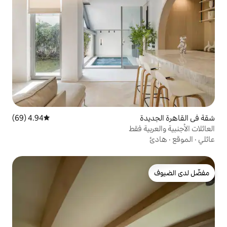
4.94 (69)
متوسط التقييم 4.94 من 5، 69 مراجعات
فقط