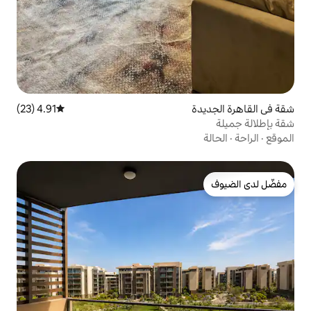
4.91 (23)
متوسط التقييم 4.91 من 5، 23 مراجعات