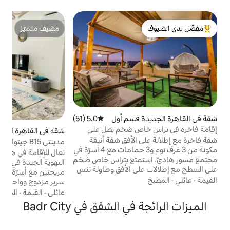
ش
مضيف متميّز
ا
لدى الضيوف
مضيف متميّز
ا
ا
ا
ا
ا
م
م
 قسم أول
5.0 (51)
متوسط التقييم 5.0 من 5، 51 مراجعات
م
اص ضخم يطل على
شقة في القاهرة الجديدة
4.94 (82)
متوسط التقييم 4.94 من 5، 82 مراجعات
ا
شقة فاخرة مع إطلالة على الأفق شقة أنيقة
مدينتي B15 جيتواي بغرفتي نوم
و
مكونة من 3 غرف نوم و3 حمامات مع 4 أسرّة في
تعال للإقامة في هذه الشقة المشرقة ذات
متع بتراس خاص ضخم
التهوية الجيدة في مدينة. يحتوي على غرفتي نوم
ى الأفق وطاولة تنس
مريحتين مع أسرّة ناعمة ومريحة - واحدة مع
 ومنطقة للشواء
سرير مزدوج وواحدة مع سريرين مفردين. هناك
لهواء الطلق. تتسع
شرفة خاصة حيث يمكنك الاستمتاع بالمناظر
عائلي
·
القيمة
·
الحمام
ز بالكامل، مساحة
المفتوحة. مطبخ كامل في خدمتك. غرفة
الشقق في Badr City
كايرو فستيفال
معيشة بها أريكة ناعمة وتلفزيون كبير. يوجد
ووترواي وداون تاون مول،
حمامان كاملان. أنت على بعد مسافة قصيرة
دقيقة إلى المطار، 30 دقيقة إلى الأهرامات