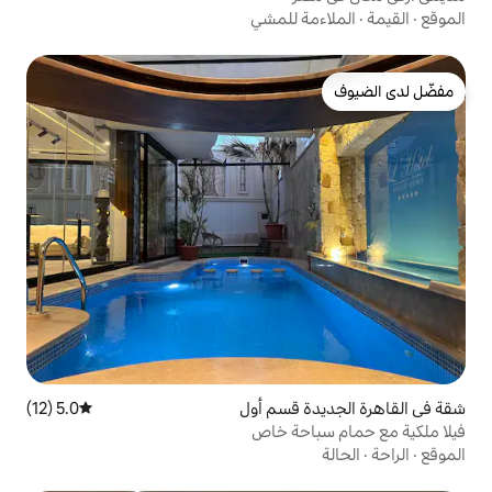
 للمشي
قسم أول
5.0 (12)
متوسط التقييم 5.0 من 5، 12 مراجعات
حة خاص