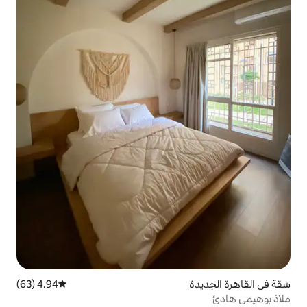
4.94 (63)
متوسط التقييم 4.94 من 5، 63 مراجعات