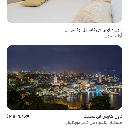
وكشيتش
4.76 (148)
متوسط التقييم 4.76 من 5، 148 مراجعات
كليانز