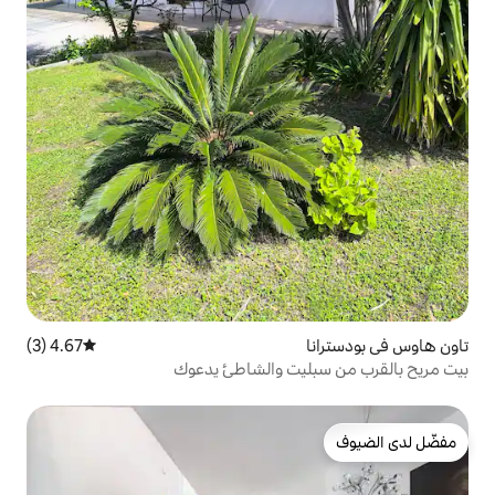
4.67 (3)
متوسط التقييم 4.67 من 5، 3 مراجعات
يت والشاطئ يدعوك