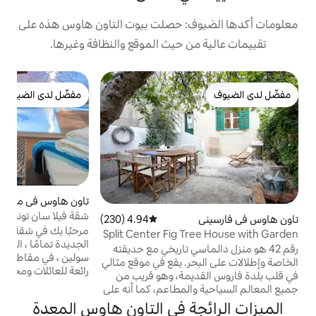
: حصلت بيوت التاون هاوس هذه على
 حيث الموقع والنظافة وغيرها.
ت
مفضّل لدى الضيوف
ش
مفضّل لدى الضيوف
ت
ك
ا
ب
تاون هاوس في مرافينتسه
4.92 (72)
متوسط التقييم 4.92 من 5، 72 مراجعات
شقة فيلا سان تونيني ديلوكس
4.94 (230)
متوسط التقييم 4.94 من 5، 230 مراجعات
مرحبًا بك في شقة فيلا سان تونيني ديلوكس
Split Center Fig 
لق
الجديدة تمامًا ، الواقعة في مرافينس ، مدينة
سي تاريخي مع حديقته
سولين ، في مقاطعة سبليت دالماتيان. إقامة
ر. يقع في موقع مثالي
رائعة للعائلات ومجموعة الأصدقاء ، تقع على بعد
مة، وهو قريب من
8 كم فقط من وسط مدينة سبليت. يتميز عقارنا
لمطاعم، كما أنه على
الفريد والفاخر بموقعه الاستثنائي ومناطقه
الأقدام من محمية
ة في التاون هاوس المعدة
الخارجية ، مما يوفر إطلالات بانورامية على البحر
ناول الطعام في الهواء