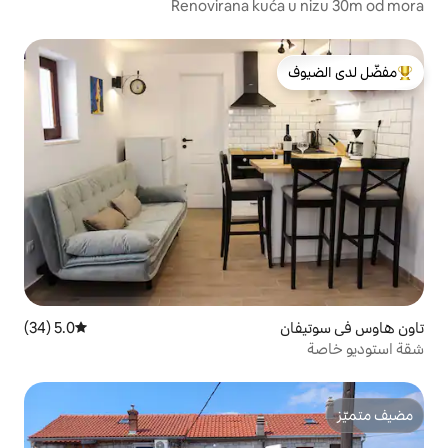
Renovirana ku
لدى الضيوف
5.0 (34)
متوسط التقييم 5.0 من 5، 34 مراجعات