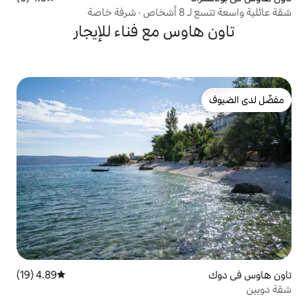
س مع فناء للإيجار
4.89 (19)
متوسط التقييم 4.89 من 5، 19 مراجعات