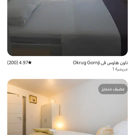
4.97 (200)
متوسط التقييم 4.97 من 5، 200 مراجعات