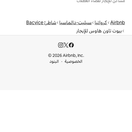
ت
-دالماسيا
شاطئ Bacvice
ر
© 2026 Airbnb, I
خصوصية
البنود