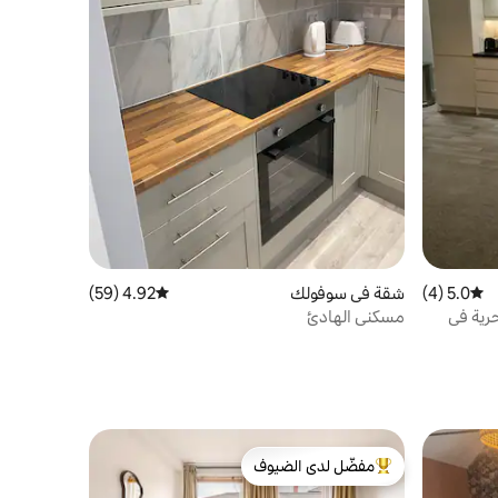
5.0 (4)
متوسط التقييم 5.0 من 5، 4 مراجعات
شقة في سوفولك
4.92 (59)
متوسط التقييم 4.92 من 5، 59 مراجعات
حرية في
مسكني الهادئ
مفضّل لدى الضيوف
من أبرز البيوت المفضّلة لدى الضيوف