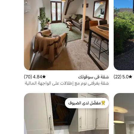
5.0 (22)
متوسط التقييم 5.0 من 5، 22 مراجعات
شقة في سوفولك
4.84 (70)
متوسط التقييم 4.84 من 5، 70 مراجعات
شقة بغرفتي نوم مع إطلالات على الواجهة المائية
+ موقف سيارات
مفضّل لدى الضيوف
من أبرز البيوت المفضّلة لدى الضيوف