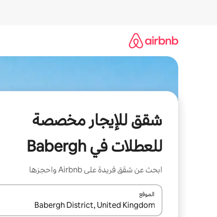
خطى
لى
لمحتوى
شقق للإيجار مخصصة
للعطلات في Babergh
ابحث عن شقق فريدة على Airbnb واحجزها
الموقع
عند توفر النتائج، انتقل باستخدام السهمين لأعلى ولأسف