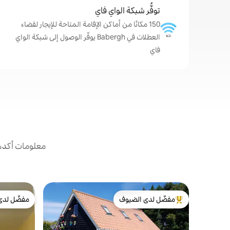
توفُّر شبكة الواي فاي
150 مكانًا من أماكن الإقامة المتاحة للإيجار لقضاء
العطلات في Babergh يوفّر الوصول إلى شبكة الواي
فاي
معلومات أكدها
مفضّل لدى الضيوف
مفضّل لدى
من أبرز البيوت المفضّلة لدى الضيوف
مفضّل لدى