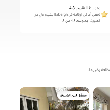
متوسط التقييم: 4.8
تحظى أماكن الإقامة في Babergh بتقييم عالٍ من
الضيوف، بمتوسط 4.8 من 5.
ظافة وغيرها.
شقة في ويث
مفضّل لدى الضيوف
مفضّل 
ملحق إطلال
مفضّل لدى الضيوف
من أبرز ا
يقع هذا ال