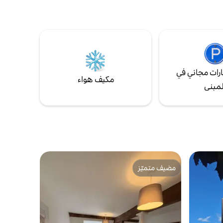
ين بأناقة،
آي الصغيرة الجميلة على بعد ميلين من الطريق
جى التحقق
مع قلعتها ومتاجرها المستقلة. يبعد ساحل
لى قائمة
سوفولك المذهل أقل من ساعة، وكذلك مدن
ة.
نورويتش وإبسويتش وبوري سانت إدموندز.
رات مجاني في
مكيف هواء
لمبنى
مضيف متميّز
مضيف متميّز