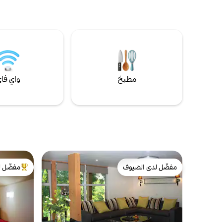
و
وهناك العدي
على بعد مسا
للأشخاص ال
لدينا بعض ا
لاستكشافها.
مطبخ
واي فا
مفضّل لدى الضيوف
مفضّل ل
مفضّل لدى الضيوف
من أبرز ال