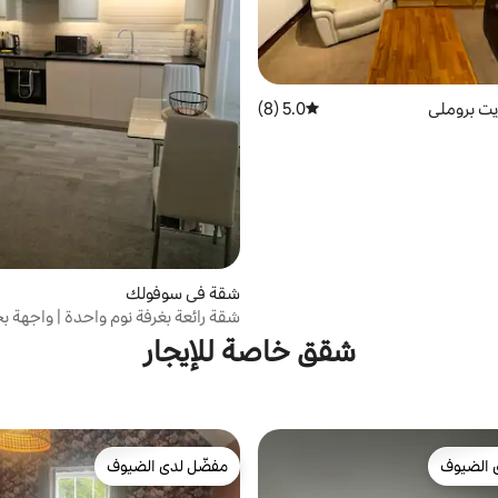
ت بروملي
5.0 (8)
متوسط التقييم 5.0 من 5، 8 مراجعات
شقة في سوفولك
شقة رائعة بغرفة نوم واحدة | واجهة ب
إبسويتش + موقف سيارات
شقق خاصة للإيجار
 الضيوف
مفضّل لدى الضيوف
 الضيوف
مفضّل لدى الضيوف