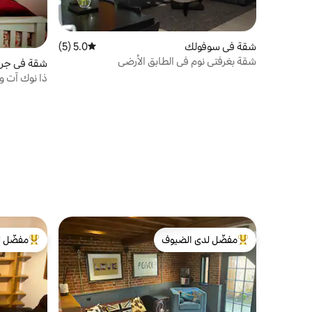
شقة في سوفولك
5.0 (5)
متوسط التقييم 5.0 من 5، 5 مراجعات
شقة بغرفتي نوم في الطابق الأرضي
شقة في جري
ذا نوك آت وي
مفضّل لدى الضيوف
مفضّل ل
من أبرز البيوت المفضّلة لدى الضيوف
من أبرز ال