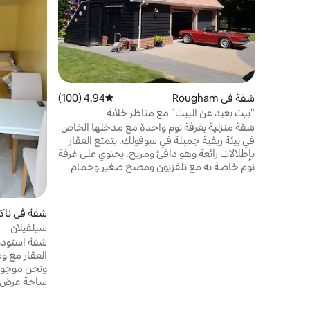
شقة في Rougham
4.94 (100)
متوسط التقييم 4.94 من 5، 100 مراجعات
"بيت بعيد عن البيت" مع مناظر خلابة
شقة منزلية بغرفة نوم واحدة مع مدخلها الخاص
في بيئة ريفية جميلة في سوفولك. يتمتع العقار
بإطلالات رائعة وهو دافئ ومريح. يحتوي على غرفة
نوم خاصة به مع تلفزيون ومطبخ صغير وحمام
مع دش وصالة. يمكن للضيوف أيضًا الاستمتاع
بالحديقة الكبيرة وصالة الألعاب الرياضية. يوجد
موقف سيارات آمن مسور في الموقع، ويقع على
شقة في ناك
بعد 5 أميال شرق بلدة السوق التاريخية بوري
سيلفيلان
سانت. إدموندز، 20 دقيقة إلى نيوماركت 45
شقة استوديو
دقيقة إلى كامبريدج و30 دقيقة إلى إبسويتش.
العقار مع و
وهو قريب من حظيرة بلاكثورب، مكان فعاليات
ونحن موجودو
شهير.