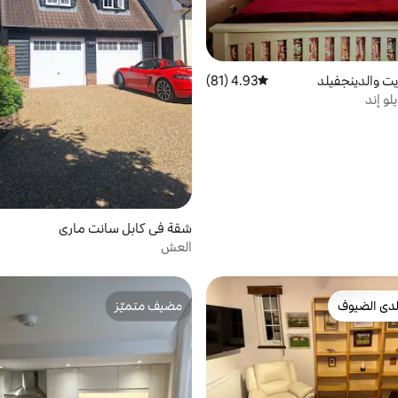
ت والدينجفيلد
4.93 (81)
متوسط التقييم 4.93 من 5، 81 مراجعات
لو إند
شقة في كابل سانت ماري
العش
دى الضيوف
مضيف متميّز
بيوت المفضّلة لدى الضيوف
مضيف متميّز