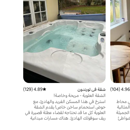
الجميلة. ي
المنظر من 
أن تحبه بقد
والغزلان وا
والتحديق في
المنطقة لح
نهاية أسبوع
أنيكس هو ال
4.96 (104)
 التقييم 4.96 من 5، 104 مراجعات
شقة في ثورندون
4.89 (129)
متوسط التقييم 4.89 من 5، 129 مراجعات
الشقة العلوية - مريحة وخاصة!
لي محاط
استرخ في هذا المسكن الفريد والهادئ، مع
لمثالية
حوض استحمام ساخن خاص! يقدم الشقة
لجميلة
العلوية كل ما قد تحتاجه لقضاء عطلة قصيرة في
 شواطئ
ريف سوفولك الهادئ. هناك مسارات ميدانية
 وألدبورغ على بعد
جميلة لاستكشافها، وحانتنا المحلية الرائعة على
عد مسافة
مسافة قريبة سيرًا على الأقدام، بالإضافة إلى بلدة