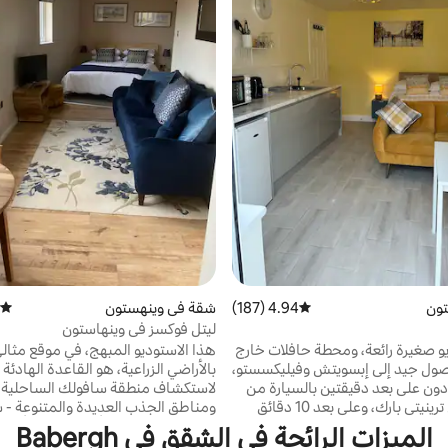
تون
4.94 (187)
متوسط التقييم 4.94 من 5، 187 مراجعات
شقة في وينهستون
متوسط
ليتل فوكسز في وينهاستون
 صغيرة رائعة، ومحطة حافلات خارج
هذا الاستوديو المبهج، في موقع مثا
صول جيد إلى إبسويتش وفيليكسستو،
بالأراضي الزراعية، هو القاعدة الهادئة ا
ن على بعد دقيقتين بالسيارة من
لاستكشاف منطقة سافولك الساحلية ا
ساحة عرض ترينيتي بارك، وعلى بعد 10 دقائق
ومناطق الجذب العديدة والمتنوعة -
بالسيارة من مستشفى إبسويتش، وBT
ساوثولد على بعد 5 أميال فقط،
الميزات الرائجة في الشقق في Babergh
Martlesham، وWoodbridge وFelixstowe،
10 أميال، وRSPB مينسمير على ب