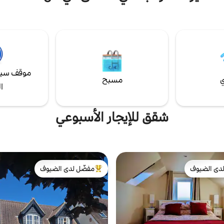
على بعد 5 دقائق بالسيارة من مارينا ليفينغتون،
قصيرة بالسيارة. مجهز بالكامل ومز
د من المطاعم والحانات والمقاهي
هناك كل ما تحتاجه لإقامة مثالية. ير
فة قصيرة بالسيارة، وبالنسبة
من "تفاصيل أخرى لذكرها" للحصول ع
ذين يستمتعون بالمشي في الريف،
أكثر تفصيلاً بالمعالم السياحية المحلي
لمناطق الجميلة من حولنا
موقف سيا
ي
مسبح
ا
شقق للإيجار الأسبوعي
دى الضيوف
مفضّل لدى الضيوف
بيوت المفضّلة لدى الضيوف
من أبرز البيوت المفضّلة لدى الضيوف