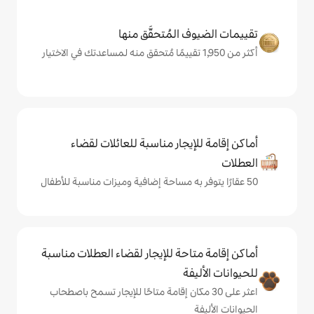
المُتحقَّق منها
يجار مناسبة للعائلات لقضاء
حة للإيجار لقضاء العطلات مناسبة
ة
ى 30 مكان إقامة متاحًا للإيجار تسمح باصطحاب