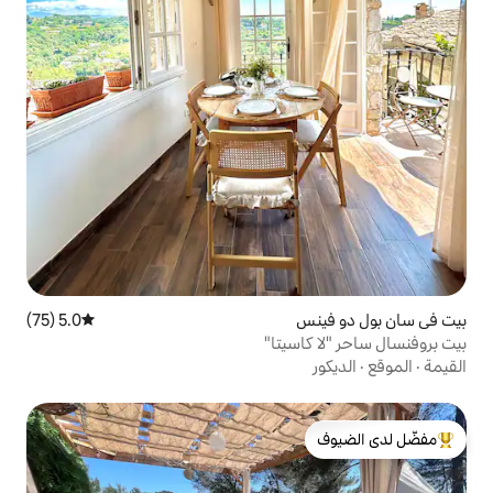
5.0 (75)
متوسط التقييم 5.0 من 5، 75 مراجعات
سيتا"
لدى الضيوف