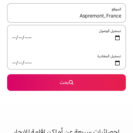
ل باستخدام السهمين لأعلى ولأسفل أو استكشف عن طريق اللمس أو السحب.
بحث
 عن أماكن إقامة للإيجار