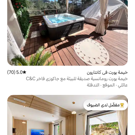
5.0 (70)
متوسط التقييم 5.0 من 5، 70 مراجعات
للبيئة مع جاكوزي فاخر C&C
لدى الضيوف