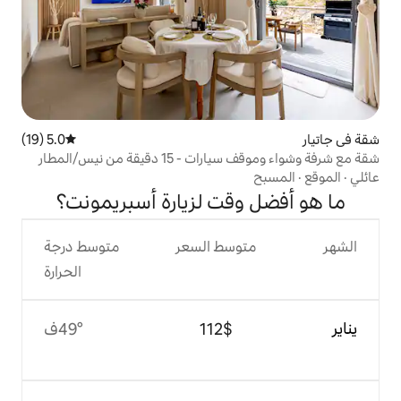
5.0 (19)
متوسط التقييم 5.0 من 5، 19 مراجعات
قيقة من نيس/المطار
قت لزيارة أسبريمونت؟
وسط السعر
متوسط درجة
الحرارة
$‏112
49°ف