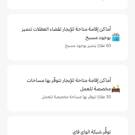
حة للإيجار لقضاء العطلات تتميز
حة للإيجار تتوفّر بها مساحات
ي فاي