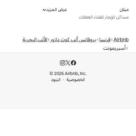
عرض المزيد
ت
 ألب كوت دازور
الألب البحرية
© 2026 Airbnb, I
خصوصية
البنود