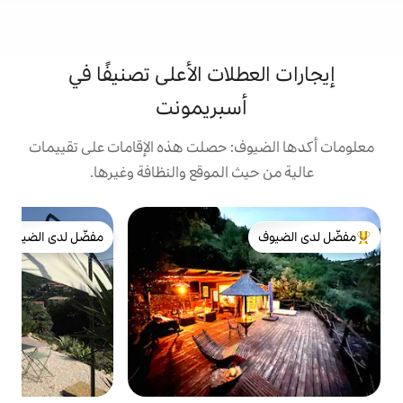
لات الأعلى تصنيفًا في
سبريمونت
: حصلت هذه الإقامات على تقييمات
 الموقع والنظافة وغيرها.
ش
مفضّل لدى الضيوف
ش
لدى الضيوف
مفضّل لدى الضيوف
ش
ا
و
ف
ع
و
و