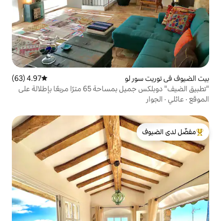
لو
4.97 (63)
متوسط التقييم 4.97 من 5، 63 مراجعات
"تطبيق الضيف" دوبلكس جميل بمساحة 65 مترًا مربعًا بإطلالة على
لدى الضيوف