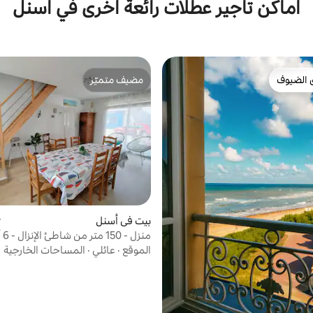
أماكن تأجير عطلات رائعة أخرى في أسنل
 الضيوف
مضيف متميّز
 الضيوف
مضيف متميّز
بيت في أسنل
م
منزل - 150 متر من شاطئ الإنزال - 6 أشخاص
الموقع
·
عائلي
·
المساحات الخارجية