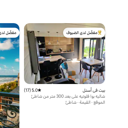
مفضّل لدى الضيوف
مفضّل لدى
من أبرز البيوت المفضّلة لدى الضيوف
مفضّل لدى
بيت في أسنل
5.0 (17)
متوسط التقييم 5.0 من 5، 17 مراجعات
شاليه بوا فلوتيه على بعد 300 متر من شاطئ
جولد بيتش
الموقع
·
القيمة
·
شاطئ