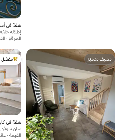
شقة في أس
إطلالة خلابة
الموقع
·
الق
مضيف متميّز
مفضّل ل
مضيف متميّز
من أبرز ال
شقة في كاي
سان سوفور -
القيمة
·
عائ