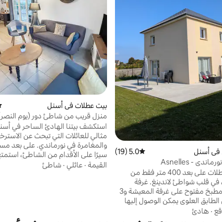
بيت عطلات في أسنل
مت
منزل قريب من شاطئ دور (يوم النصر)،
للعائلات
استكشف بيتنا الهادئ الساحر في أسن
مثالي للعائلات التي تبحث عن الاسترخا
والمغامرة في نورماندي. 
في أسنل
5.0 (19)
متوسط التقييم 5.0 من 5، 19 مراجعات
سيرًا على الأقدام من الشاطئ، استمتع
بيت شاطئ نورماندي - Asnelles
الناعمة والرياضات المائية والأجواء الت
القيمة
·
عائلي
·
شاطئ
déba
يقع بيت العطلات على بعد 400 متر فقط من
الفريدة. يوفر لك المنزل وصولاً سري
جولد بيتش، في قلب شواطئ لاندينغ. غرفة
أسنيل ومواقع الهبوط. المتاحف وال
معيشة مع مطبخ مفتوح على غرفة المعيشة و3
والمشي في انتظارك على بعد بضع دقا
الطابق العلوي يمكن الوصول إليها
استمتع بتجربة فريدة تجمع بين الاستر
عن طريق السلالم. شرفة بها أثاث حديقة وشواية
والاكتشاف والبهجة في بيتنا.
قع
·
هادئ
الوجبات في الهواء الطلق في منزل