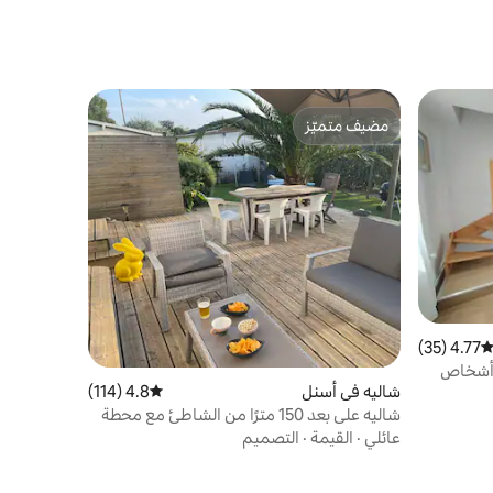
مضيف متميّز
مضيف متميّز
4.77 (35)
توسط التقييم 4.77 من 5، 35 مراجعات
شاليه في أسنل
4.8 (114)
متوسط التقييم 4.8 من 5، 114 مراجعات
شاليه على بعد 150 مترًا من الشاطئ مع محطة
شحن تيسلا
عائلي
·
القيمة
·
التصميم