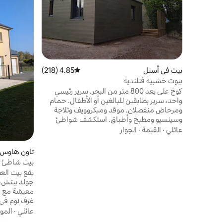
بيت في أسنل
4.85 (218)
متوسط التقييم 4.85 من 5، 218 مراجعات
بيوت خشبية فنلندية
كوخ على بعد 800 متر من البحر. سرير رئيسي
واحد، سرير بطابقين للبالغين أو الأطفال. حمام
ومرحاض منفصلان. موقد وميكروويف وثلاجة
وسينسيو ومطبخ وأطباق. استكشف شواطئ
الإنزال والمدينة الساحرة بايو. جميع الفراش
عائلي
·
القيمة
·
الجوار
واللوازم وكذلك المناشف. يُسمح باصطحاب
الحيوانات الأليفة. جميع الميزات 700 م مخبز 🍔
تاون هاوس 
كارفور للوجبات الخفيفة🥐. رسوم تنظيف اختيارية
15 يورو/الليلة. تقع العبّارة بريتاني على بعد 35 كم
rquement
من الكوخ. رائعة للتوقف في طريق العودة.
غرف نوم في 
عائلي
·
المو
للاستمتاع ب