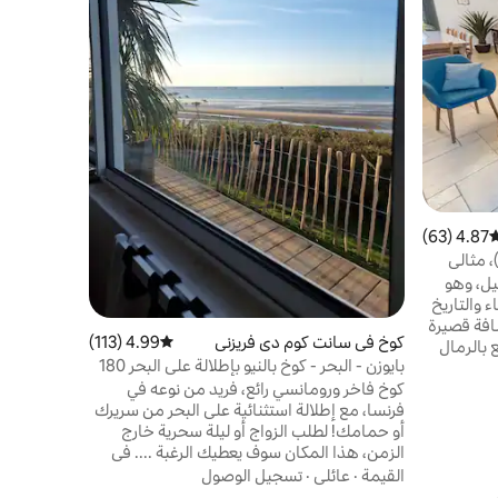
الشقة المكو
الموقع
·
ال
موقف سيارا
الشاطئ. اك
البسكويت ..
4.87 (63)
وسط التقييم 4.87 من 5، 63 مراجعات
 مثالي
يل، وهو
ء والتاريخ
على بعد مسافة قصيرة
كوخ في سانت كوم دي فريزني
4.99 (113)
متوسط التقييم 4.99 من 5، 113 مراجعات
 بالرمال
بايوزن - البحر - كوخ بالنيو بإطلالة على البحر 180
اريخية
درجة
كوخ فاخر ورومانسي رائع، فريد من نوعه في
عًا إلى شاطئ
فرنسا، مع إطلالة استثنائية على البحر من سريرك
شواطئ
أو حمامك! لطلب الزواج أو ليلة سحرية خارج
ئق فقط.
الزمن، هذا المكان سوف يعطيك الرغبة .... في
خاء
البقاء هناك. لحظة مضمونة. جميع وسائل الراحة
القيمة
·
عائلي
·
تسجيل الوصول
متاحة. حمام، مطبخ مجهز، سرير بحجم كوين مع