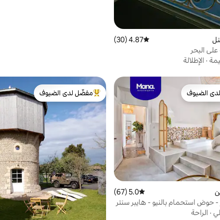
نل
4.87 (30)
متوسط التقييم 4.87 من 5، 30 مراجعات
 على البحر
يمة
·
الإطلالة
دى الضيوف
مفضّل لدى الضيوف
بيوت المفضّلة لدى الضيوف
من أبرز البيوت المفضّلة لدى الضيوف
ن
5.0 (67)
متوسط التقييم 5.0 من 5، 67 مراجعات
 حوض استحمام بالنيو - هايبر سنتر
لي
·
الراحة