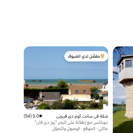
مفضّل لدى الضيوف
من أبرز البيوت المفضّلة لدى الضيوف
شقة في سانت كوم دي فريزني
5.0 (54)
متوسط التقييم 5.0 من 5، 54 مراجعات
دوبلكس مع إطلالة على البحر "روز دي فان"
عائلي
·
الموقع
·
الوصول والتجوّل