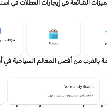
ميزات الشائعة في إيجارات العطلات في أسن
ل. قريب من المتاجر والسوبر ماركت
على بعد دقيقتين سيرًا على الأقدام. الأسرّة
ند تسجيل الوصول. واي فاي مجاني
ت مجاني أمام المنزل مباشرة.
موقف سيا
ي
مسبح
ا
مة بالقرب من أفضل المعالم السياحية في 
Normandy Beach
7 أشخاص محليون يوصون بهذا