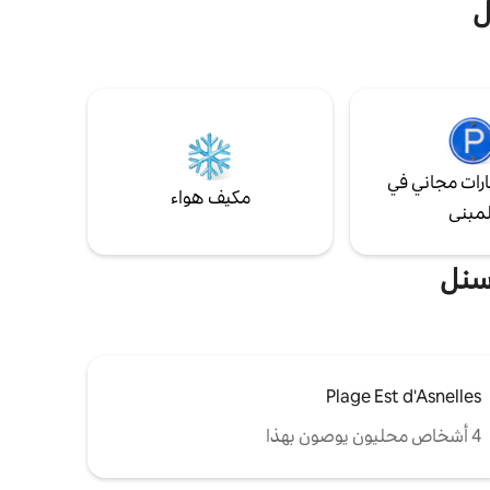
ل
نافذة 3 أمتار للنوم مع عينيك مثبتتين على البحر.
وصول مستقل عبر الرمز الرقمي. ضمان
الخصوصية والسرية. خيارات يمكن طلبها على
موقعنا.
رات مجاني في
مكيف هواء
لمبنى
أسنل
Plage Est d'Asnelles
4 أشخاص محليون يوصون بهذا