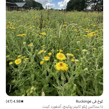
4.98 (47)
متوسط التقييم 4.98 من 5، 47 مراجعات
نج، أشفورد كينت