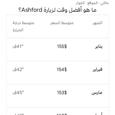
لزيارة Ashford؟
وسط السعر
متوسط درجة
الحرارة
$‏155
41°ف
$‏154
42°ف
$‏153
45°ف