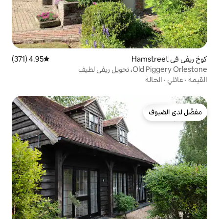
4.95 (371)
متوسط التقييم 4.95 من 5، 371 مراجعات