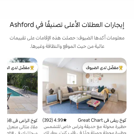
لى تصنيفًا في Ashford
: حصلت هذه الإقامات على تقييمات
 الموقع والنظافة وغيرها.
بي
مفضّل لدى الضيوف
ذ
لدى الضيوف
من أبرز البيوت المفضّلة لدى الضيوف
ت
ا
ب
ا
ح
ا
4.99 (392)
متوسط التقييم 4.99 من 5، 392 مراجعات
كوخ الراعي في GB
4.99 (245)
متوسط التقييم 4.99 من 5، 245 مراجعات
ا
وتراس خاص للتشمس
ملاذ مثالي منعزل مع حمّام سباحة مدفأ
في قلب كنت. يوفر لك
مرحبًا بك في #moatfarmkent على بُعد 15
15 دقيقة س