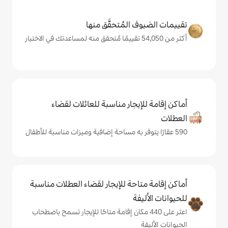
المُتحقَّق منها
يجار مناسبة للعائلات لقضاء
حة للإيجار لقضاء العطلات مناسبة
ة
على 440 مكان إقامة متاحًا للإيجار تسمح باصطحاب