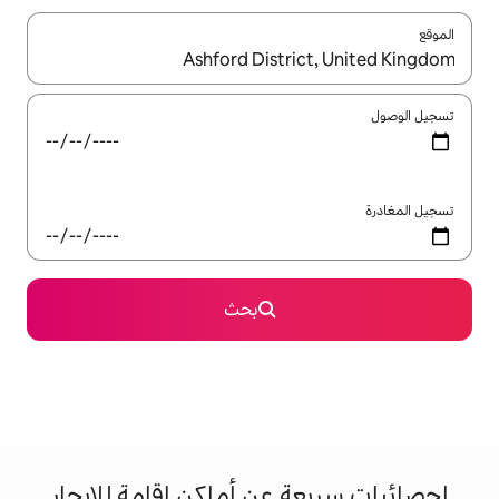
ل باستخدام السهمين لأعلى ولأسفل أو استكشف عن طريق اللمس أو السحب.
بحث
 عن أماكن إقامة للإيجار