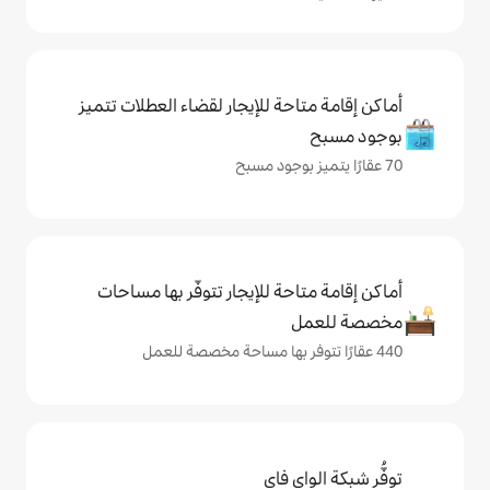
حة للإيجار لقضاء العطلات تتميز
حة للإيجار تتوفّر بها مساحات
ي فاي