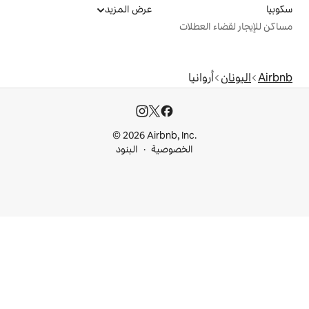
عرض المزيد
ت
© 2026 Airbnb, I
خصوصية
البنود