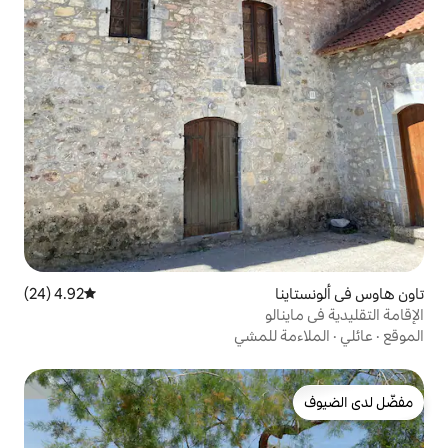
4.92 (24)
متوسط التقييم 4.92 من 5، 24 مراجعات
و
للمشي