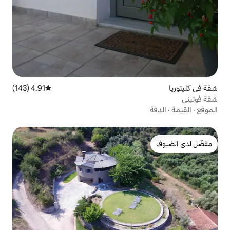
4.91 (143)
متوسط التقييم 4.91 من 5، 143 مراجعات