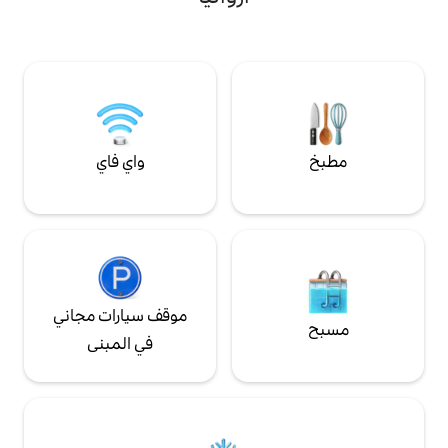
وصول الضيف أو إلى
Alpha B، رقم الحساب المصرفي
GR67014097
واي فاي
موقف سيارات مجاني
في المبنى