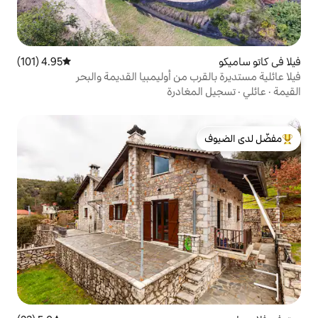
4.95 (101)
متوسط التقييم 4.95 من 5، 101 مراجعات
 من أوليمبيا القديمة والبحر
غادرة
لدى الضيوف