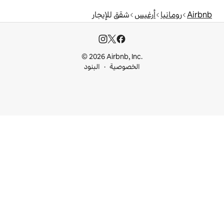
شقق للإيجار
© 2026 Airbnb, I
خصوصية
البنود