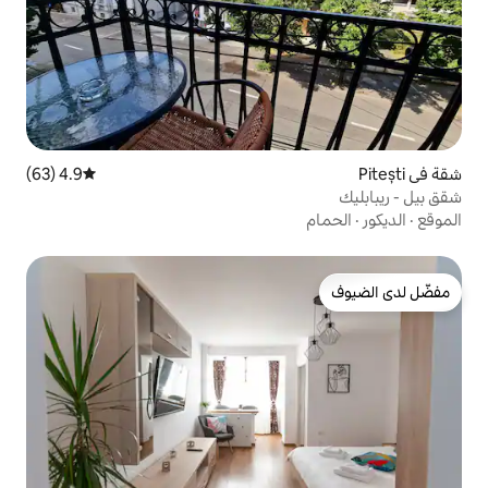
4.9 (63)
متوسط التقييم 4.9 من 5، 63 مراجعات