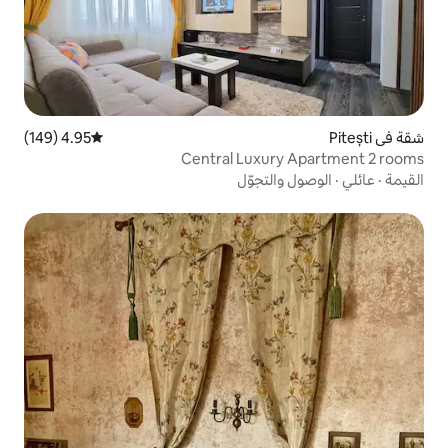
4.95 (149)
متوسط التقييم 4.95 من 5، 149 مراجعات
Central Lux
تجوّل