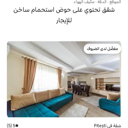
اء
لى حوض استحمام ساخن
للإيجار
5 (5)
متوسط التقييم 5 من 5، 5 مراجعات