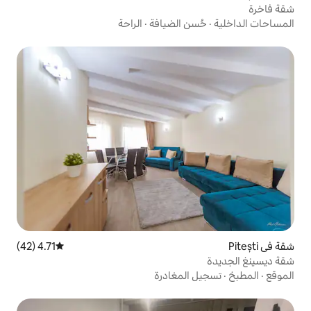
 الضيافة
·
الراحة
4.71 (42)
متوسط التقييم 4.71 من 5، 42 مراجعات
لمغادرة