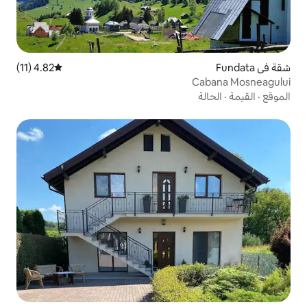
4.82 (11)
متوسط التقييم 4.82 من 5، 11 مراجعات