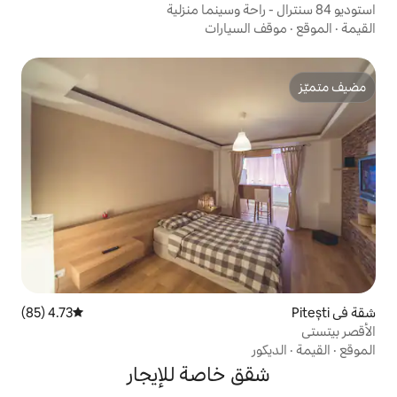
يارات
4.73 (85)
متوسط التقييم 4.73 من 5، 85 مراجعات
خاصة للإيجار