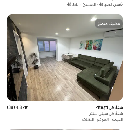
لنظافة
4.87 (38)
متوسط التقييم 4.87 من 5، 38 مراجعات