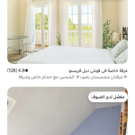
فريسنو
4.8 (128)
متوسط التقييم 4.8 من 5، 128 مراجعات
ء☆ الشمس مع حمام خاص وشرفة