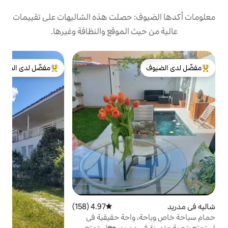
: حصلت هذه الشاليهات على تقييمات
 الموقع والنظافة وغيرها.
ش
مفضّل لدى الضيوف
ك
لدى الضيوف
من أبرز البيوت المفضّلة لدى الضيوف
م
ا
م
ا
كل 10
4.97 (158)
متوسط التقييم 4.97 من 5، 158 مراجعات
واحة حقيقية في
مدريد. 🏡استمتع