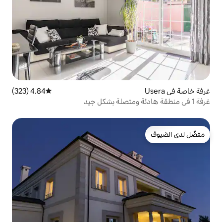
4.84 (323)
متوسط التقييم 4.84 من 5، 323 مراجعات