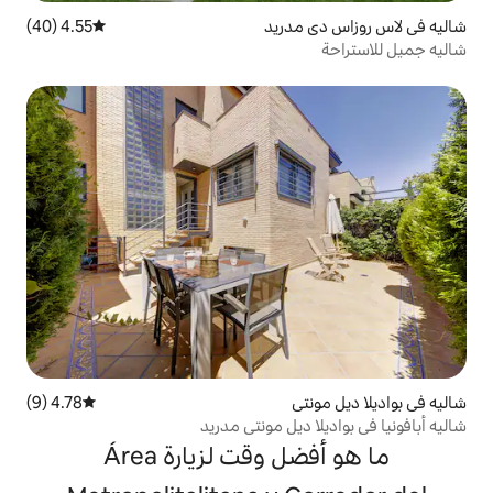
دريد
4.55 (40)
متوسط التقييم 4.55 من 5، 40 مراجعات
ي
4.78 (9)
متوسط التقييم 4.78 من 5، 9 مراجعات
ديل مونتي مدريد
ما هو أفضل وقت لزيارة Área