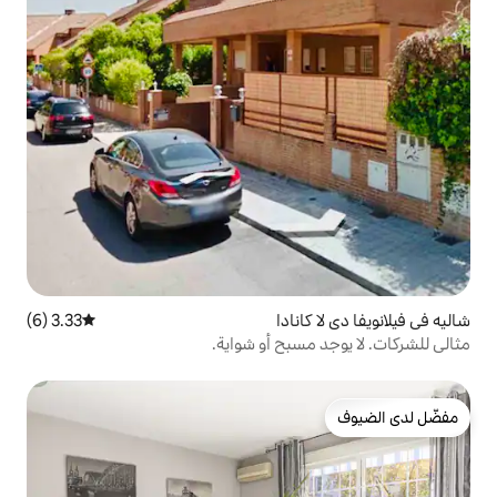
نادا
3.33 (6)
متوسط التقييم 3.33 من 5، 6 مراجعات
بح أو شواية.