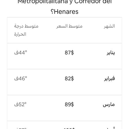
Metropolitalitana y 
Henares؟
وسط السعر
متوسط درجة
الحرارة
$‏87
44°ف
$‏82
46°ف
$‏89
52°ف