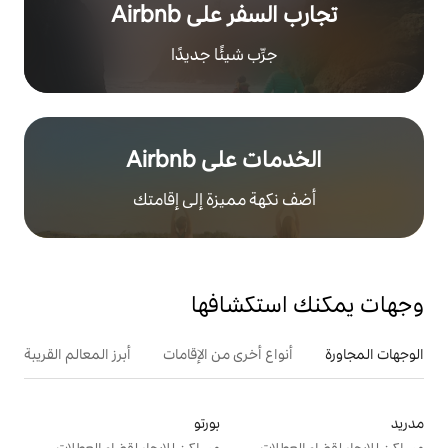
ر على Airbnb
رِّب شيئًا جديدًا
على Airbnb
هة مميزة إلى إقامتك
تكشافها
ع أخرى من الإقامات
أبرز المعالم القريبة
أنشطة
بورتو