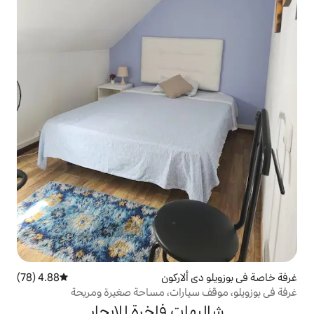
لاركون
4.88 (78)
متوسط التقييم 4.88 من 5، 78 مراجعات
يارات، مساحة صغيرة ومريحة
ت فاخرة للإيجار