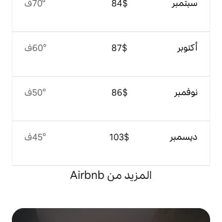
$‏84
70°ف
$‏87
60°ف
$‏86
50°ف
$‏103
45°ف
 من Airbnb