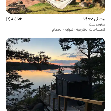
4.86 (7)
متوسط التقييم 4.86 من 5، 7 مراجعات
ة
·
الحمام