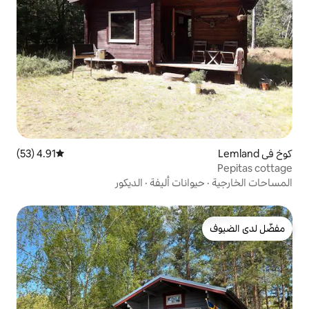
4.91 (53)
متوسط التقييم 4.91 من 5، 53 مراجعات
ات أليفة
·
الديكور