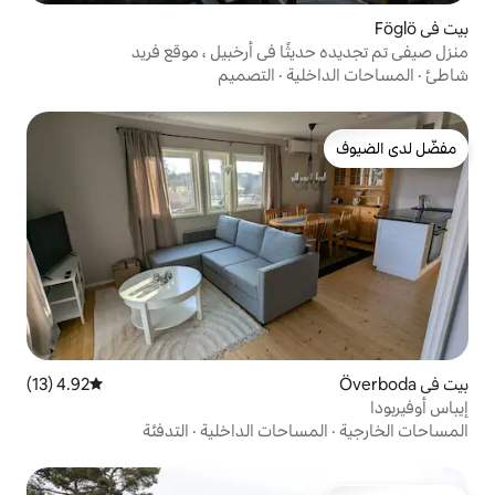
ًا في أرخبيل ، موقع فريد
ة
·
التصميم
4.92 (13)
متوسط التقييم 4.92 من 5، 13 مراجعات
احات الداخلية
·
التدفئة