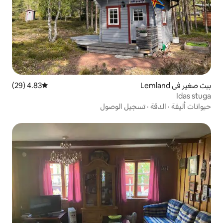
4.83 (29)
متوسط التقييم 4.83 من 5، 29 مراجعات
يل الوصول