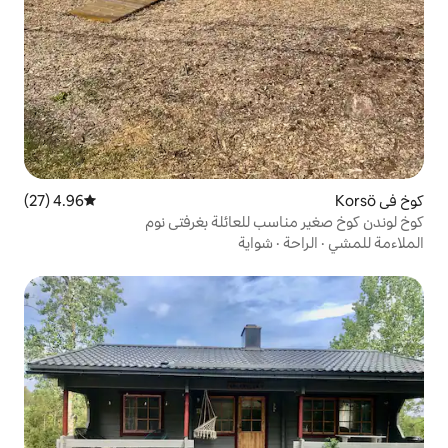
4.96 (27)
متوسط التقييم 4.96 من 5، 27 مراجعات
 للعائلة بغرفتي نوم
واية