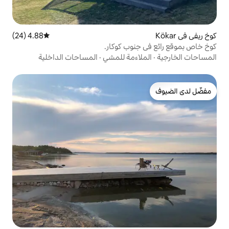
4.88 (24)
متوسط التقييم 4.88 من 5، 24 مراجعات
نوب كوكار.
اءمة للمشي
·
المساحات الداخلية