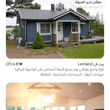
4.81 (21)
متوسط التقييم 4.81 من 5، 21 مراجعات
 لأربعة أشخاص على الواجهة المائية
لخارجية
·
النظافة