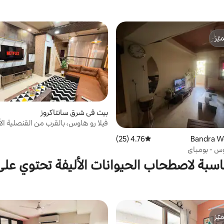
ّز
ّز
بيت في شرق سانتاكروز
فيلا رو هاوس، بالقرب من القنصلية الأ
BKC NMACC
4.76 (25)
متوسط التقييم 4.76 من 5، 25 مراجعات
وس - بومباي
اسبة لاصطحاب الحيوانات الأليفة تحتوي عل
ّز
ّز