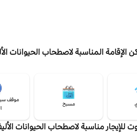
يوفر
 وفقًا لإرشادات الجمعية. ممنوع
والمصمم بعناية مع التصميمات الداخ
التدخين والشيشة في الشقة قد يؤدي الاستخدام
الخشبية الغنية والتخطيطات المفتوحة
ير السليم لمكيف الهواء إلى فرض
والمساحات المشمسة إقامة هادئة 
 إضافية. التنظيف اليومي مطلوب
بالروح - مثالية للعائلات أو العطلات ال
الاحتفالات أو الاستمتاع بمدينة هادئة.
الراحة والخصوصية والدفء.
لإقامة المناسبة لاصطحاب الحيوانات الأليفة في East
موقف سيا
ي
مسبح
ا
وت للإيجار مناسبة لاصطحاب الحيوانات الأليف