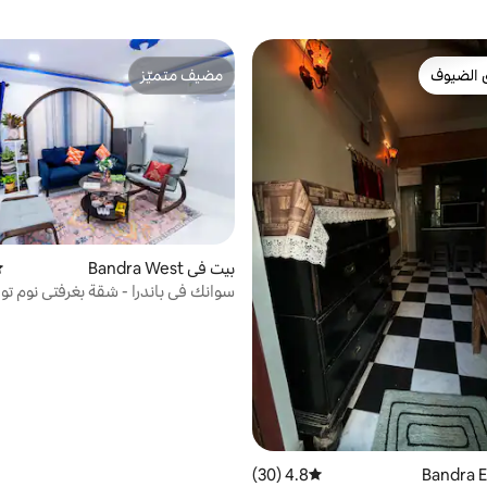
 الضيوف
مضيف متميّز
 الضيوف
مضيف متميّز
بيت في Bandra West
مت
سوانك في باندرا - شقة بغرفتي نوم تو
الشاطئ
4.8 (30)
متوسط التقييم 4.8 من 5، 30 مراجعات