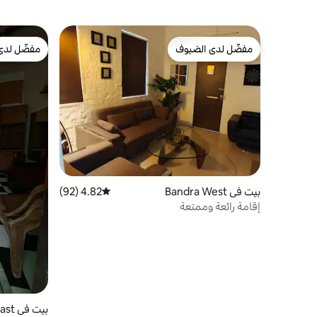
مفضّل لدى الضيوف
مفضّل لدى
مفضّل لدى الضيوف
مفضّل لدى
بيت في Bandra West
4.82 (92)
متوسط التقييم 4.82 من 5، 92 مراجعات
إقامة رائعة وممتعة
بيت في Bandra East