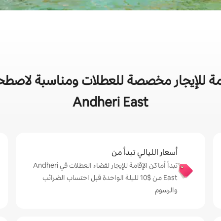
ة للإيجار مخصصة للعطلات ومناسبة لاصطحاب
Andheri East
أسعار الليالي تبدأ من
تبدأ أماكن الإقامة للإيجار لقضاء العطلات في Andheri
East من $‏10 لليلة الواحدة قبل احتساب الضرائب
والرسوم