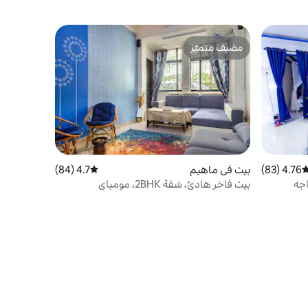
مضيف متميّز
مضيف متميّز
4.76 (83)
وسط التقييم 4.76 من 5، 83 مراجعات
بيت في ماهيم
4.7 (84)
متوسط التقييم 4.7 من 5، 84 مراجعات
اجه
بيت فاخر هادئ، شقة 2BHK، مومباي