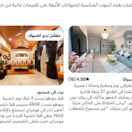
ت هذه البيوت المناسبة للحيوانات الأليفة على تقييمات عالية من حيث
ّز
مفضّل لدى الضيوف
ّز
مفضّل لدى الضيوف
سوفا
4.88 (16)
متوسط التقييم 4.88 من 5، 16 مراجعات
غرفتي نوم ومطبخ وصالة | عصرية
وانات الأليفة | بالقرب من المطار
36 طابقًا، شقتنا في الطابق 27 شقة فاخرة
بيت في شيمبور
 يمكنك الشعور وكأنك في بيتك دون
فيلا سوهو نيست 4 غرف نوم خشبية
. *يرجى الحفاظ على المكان مرتبًا
سوهو نيست 4BHK سبيسز فيلا
 لو كان منزلك. *غير مسموح بالحفلات
ير مسموح بدخول الغرباء إذا قام أي
Nest، وهي فيلا خشبية فريدة من نو
الوصول إلى العقار، فيجب عليه
مومباي، حيث يلتقي التصميم المست
تقديم إثبات للهوية. ملاحظة: لا يمكن استضافة
الطبيعة مع الفخامة التي تبعث على ال
ين الهنود الذين لديهم إثبات هوية