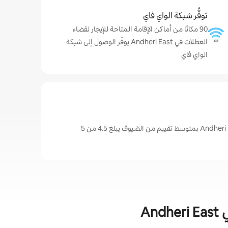
توفُّر شبكة الواي فاي
90 مكانًا من أماكن الإقامة المتاحة للإيجار لقضاء
العطلات في Andheri East يوفّر الوصول إلى شبكة
الواي فاي
An