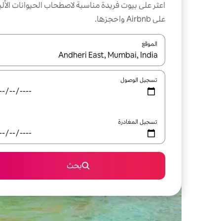
اعثر على بيوت فريدة مناسبة لاصطحاب الحيوانات الألي
على Airbnb واحجزها.
الموقع
عند توفر النتائج، انتقل باستخدام السهمين لأعلى ولأسف
تسجيل الوصول
تسجيل المغادرة
بحث