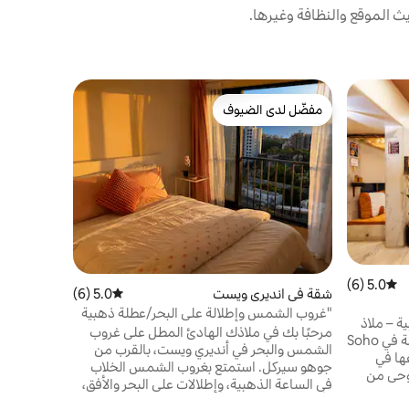
 الموقع والنظافة وغيرها.
شقة في Vile Parle East
مفضّل لدى الضيوف
مفضّل لد
الزاوية المر
مفضّل لدى الضيوف
مفضّل لد
المزيج المث
الساحرة ال
للمسافرين 
المدينة بوت
من غرفة نو
بعناية، كل 
5.0 (6)
متوسط التقييم 5.0 من 5، 6 مراجعات
شقة في انديرى ويست
5.0 (6)
متوسط التقييم 5.0 من 5، 6 مراجعات
الأزواج أو 
(10 دقائق من المطار)
"غروب الشمس وإطلالة على البحر/عطلة ذهبية
 خشبية – ملاذ
بالقرب من جوهو سيركل"
مرحبًا بك في ملاذك الهادئ المطل على غروب
أخضر نادر في مومباي استمتع بالإقامة في Soho
الشمس والبحر في أنديري ويست، بالقرب من
عها في
جوهو سيركل. استمتع بغروب الشمس الخلاب
وحى من
في الساعة الذهبية، وإطلالات على البحر والأفق،
استرخاء.
وأضواء المدينة المتلألئة من هذا الاستوديو