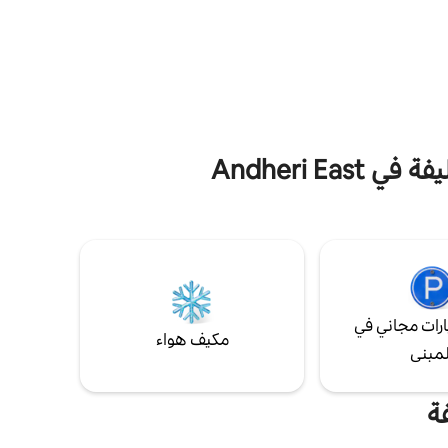
 هذا الملاذ الخاص المكون من 4 غرف نوم
المشرق في الطابق العلوي. استرخ في مساحة
لية
بسيطة تضم سريرًا مريحًا وتلفزيونًا ذكيًا وواي فاي
ومكيف هواء وركنًا مريحًا لتناول الطعام. مثالية
ومفعمة
للأزواج والمسافرين بمفردهم ورحلات العمل
جماعية أو
والإقامات الطويلة، مع سهولة الوصول إلى شاطئ
 تم
جوهو والمطاعم والمقاهي والتسوق والمطار.
تصميم كل التفاصيل من قبل Spacez لتوفير
Andheri 
رات مجاني في
مكيف هواء
لمبنى
ة