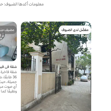
معلومات أكدها الضيوف: حصل
مفضّل لدى الضيوف
مضيف متمي
مفضّل لدى الضيوف
مضيف متمي
شقة في فير
شقة فاخرة ب
ومناسبة للحي
جميلة، حيث
أي صوت مرور
ونظيفًا كما
في الشقة *غ
ضيف بتسجيل 
سوى المواطن