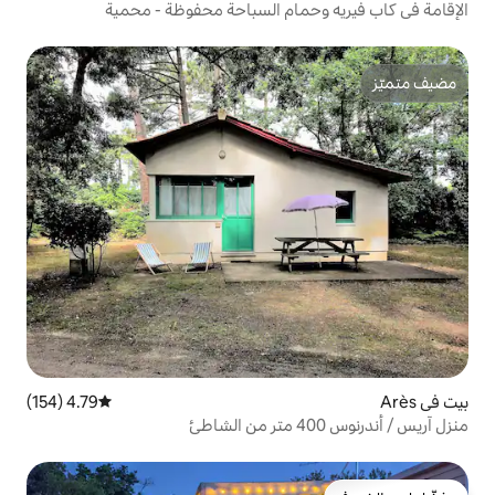
مام السباحة محفوظة - محمية
4.79 (154)
متوسط التقييم 4.79 من 5، 154 مراجعات