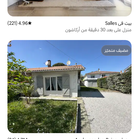
4.96 (221)
متوسط التقييم 4.96 من 5، 221 مراجعات