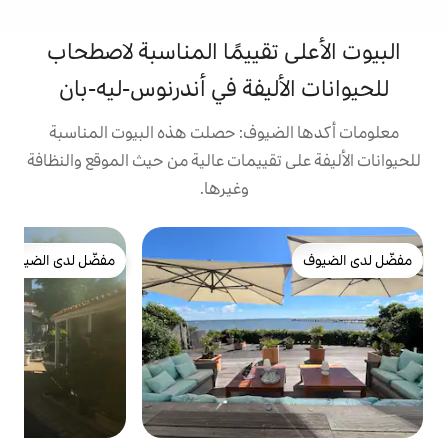
تقييمًا المناسبة لاصطحاب
ليفة في أندرنوس-ليه-بان
يوف: حصلت هذه البيوت المناسبة
تقييمات عالية من حيث الموقع والنظافة
وغيرها.
شقة
مفضّل لدى الضيوف
ت
مفضّل لدى الضيوف
ح
و
و
م
ع
م
غ