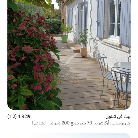
4.92 (112)
متوسط التقييم 4.92 من 5، 112 مراجعات