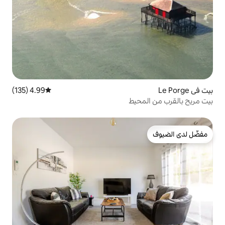
4.99 (135)
متوسط التقييم 4.99 من 5، 135 مراجعات
يط