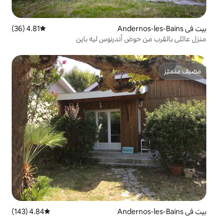
4.81 (36)
متوسط التقييم 4.81 من 5، 36 مراجعات
 أندرنوس ليه باين
4.84 (143)
متوسط التقييم 4.84 من 5، 143 مراجعات