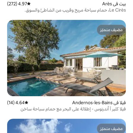
4.97 (272)
متوسط التقييم 4.97 من 5، 272 مراجعات
4.64 (14)
متوسط التقييم 4.64 من 5، 14 مراجعات
الة على البحر مع حمام سباحة ساخن