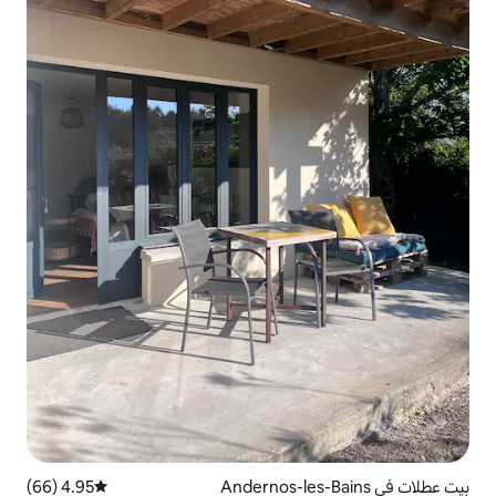
4.95 (66)
متوسط التقييم 4.95 من 5، 66 مراجعات