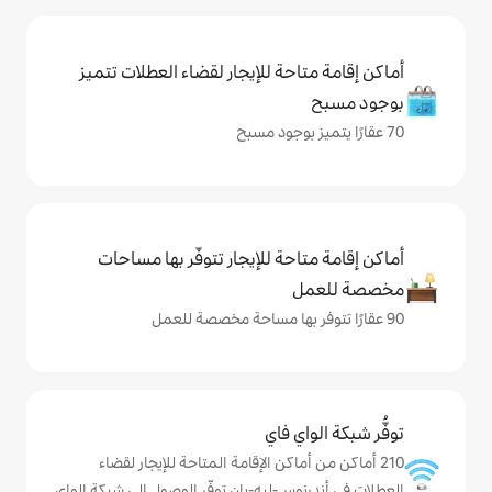
حة للإيجار لقضاء العطلات تتميز
حة للإيجار تتوفّر بها مساحات
ي فاي
ماكن الإقامة المتاحة للإيجار لقضاء
س-ليه-بان توفّر الوصول إلى شبكة الواي