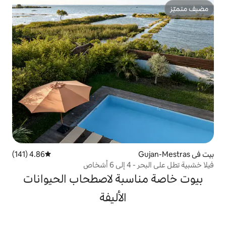
4.86 (141)
متوسط التقييم 4.86 من 5، 141 مراجعات
اص
سبة لاصطحاب الحيوانات
الأليفة