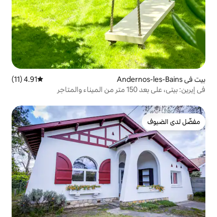
4.91 (11)
متوسط التقييم 4.91 من 5، 11 مراجعات