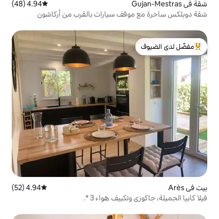
4.94 (48)
متوسط التقييم 4.94 من 5، 48 مراجعات
قف سيارات بالقرب من أركاشون
لدى الضيوف
4.94 (52)
متوسط التقييم 4.94 من 5، 52 مراجعات
كييف هواء 3 *.