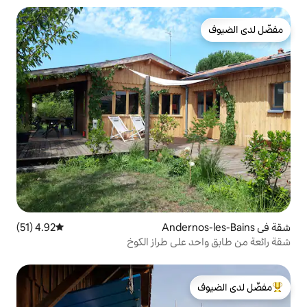
4.92 (51)
متوسط التقييم 4.92 من 5، 51 مراجعات
لى طراز الكوخ
لدى الضيوف