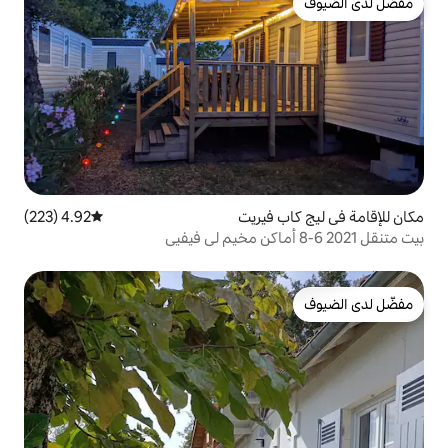
فيريت
4.92 (223)
متوسط التقييم 4.92 من 5، 223 مراجعات