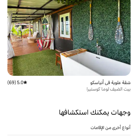
5.0 (69)
متوسط التقييم 5.0 من 5، 69 مراجعات
تكشافها