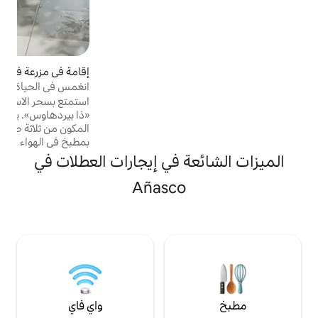
إقامة في مزرعة في أنياسكو
4.91 (100)
متوسط التقييم 4.91 من 5، 100 مراجعات
انغمس في الحياة الريفية في بورتوريكو.
استمتع بسحر الاستيقاظ بين قمم الأشجار في
«ذا بيردهاوس». يدعوك هذا الملاذ الفريد
المكون من ثلاثة طوابق إلى الاسترخاء: استمتع
بمطبخ في الهواء الطلق وموقد نار مريح في
الطابق الأول، يليهما غرفة نوم هادئة وحوض
ة في إيجارات العطلات في
استحمام منعش في الشرفة في الطابق الثاني.
أخيرًا، اصعد إلى السطح للاستمتاع بإطلالات
Añasco
خلابة على الوادي. هنا، تتجلى الفخامة في غروب
الشمس الذهبي والأغاني الإيقاعية للطبيعة. ملاذ
راقٍ حقًا لأولئك الذين يبحثون عن السلام والروعة.
واي فاي