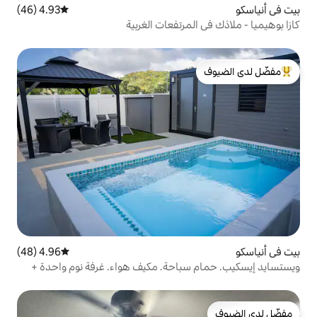
4.93 (46)
متوسط التقييم 4.93 من 5، 46 مراجعات
مرتفعات الغربية
لدى الضيوف
4.96 (48)
متوسط التقييم 4.96 من 5، 48 مراجعات
باحة. مكيف هواء. غرفة نوم واحدة +