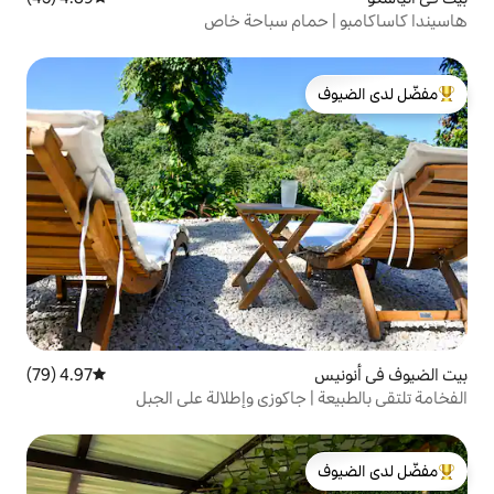
ام سباحة خاص
لدى الضيوف
4.97 (79)
متوسط التقييم 4.97 من 5، 79 مراجعات
جاكوزي وإطلالة على الجبل
لدى الضيوف