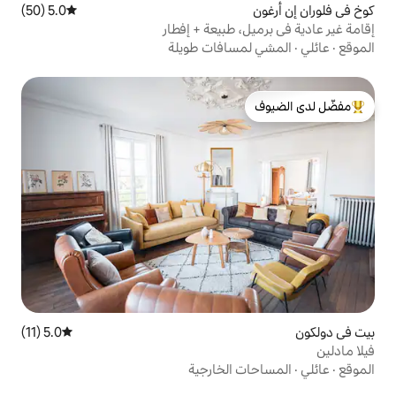
5.0 (50)
متوسط التقييم 5.0 من 5، 50 مراجعات
 طبيعة + إفطار
سافات طويلة
لدى الضيوف
5.0 (11)
متوسط التقييم 5.0 من 5، 11 مراجعات
الخارجية