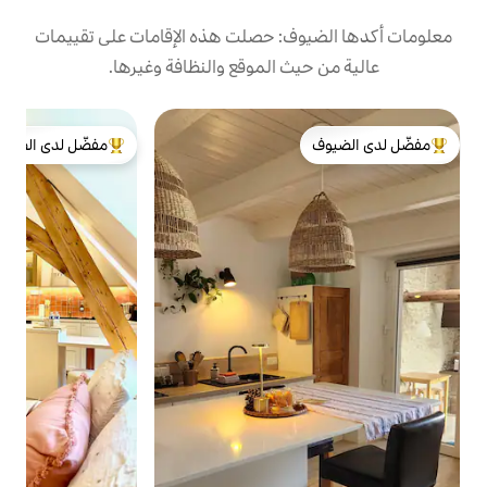
: حصلت هذه الإقامات على تقييمات
 الموقع والنظافة وغيرها.
ب
مفضّل لدى الضيوف
ب
لدى الضيوف
من أبرز البيوت المفضّلة لدى الضيوف
د
و
س
ع
ا
ا
ا
و
ب