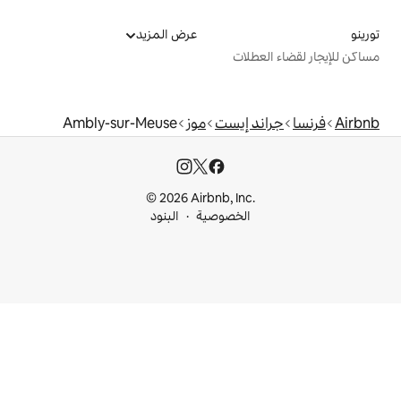
عرض المزيد
ت
إيست
موز
Ambly-sur-Meuse
© 2026 Airbnb, I
خصوصية
البنود