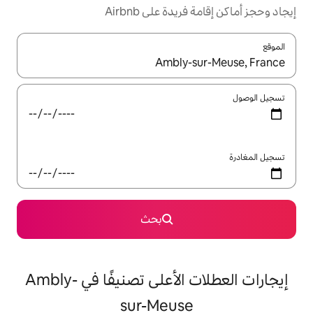
ة على Airbnb
ل باستخدام السهمين لأعلى ولأسفل أو استكشف عن طريق اللمس أو السحب.
بحث
إيجارات العطلات الأعلى تصنيفًا في Ambly-
sur-Meus