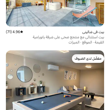
4.96 (71)
متوسط التقييم 4.96 من 5، 71 مراجعات
حي على شرفة بانورامية