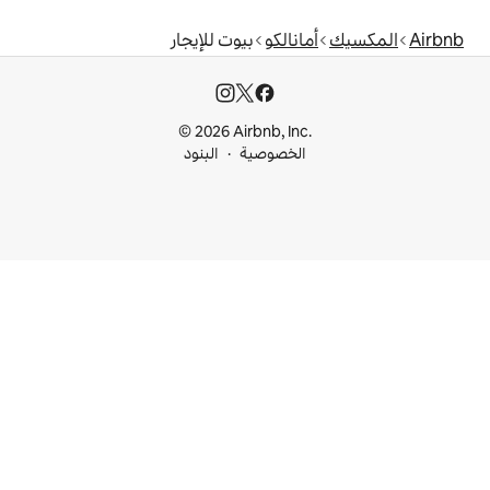
الكو
بيوت للإيجار
© 2026 Airbnb, I
خصوصية
البنود