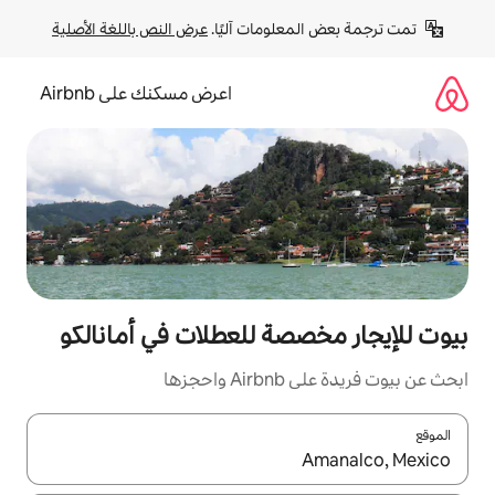
لومات آليًا. 
عرض النص باللغة الأصلية
اعرض مسكنك على Airbnb
صة للعطلات في أمانالكو
زها
ل باستخدام السهمين لأعلى ولأسفل أو استكشف عن طريق اللمس أو السحب.