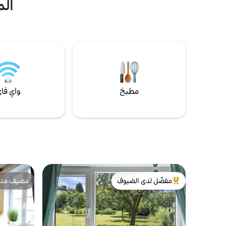
الم
المعماري مع مبنى البلدية الشهير، الذي يمكن
الوصول إليه في بضع دقائق. يمكنك حجز جولات
إرشادية مختلفة في المدينة من خلال مركز
السياحة في ألسفيلد. يوجد في المنطقة
المجاورة مباشرة سوبر ماركت ومخابز وجزارين
وصيدلية وعيادات طبية.
مطبخ
واي فا
مفضّل لدى الضيوف
مضيف متمي
من أبرز البيوت المفضّلة لدى الضيوف
مضيف متمي