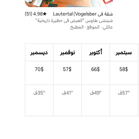
شقة في Lautertal (Vogelsber
4.98 (51)
متوسط التقييم 4.98 من 5، 51 مراجعات
g)
شيتشي هاوس "العيش في حظيرة تاريخية"
عائلي
·
الموقع
·
المطبخ
سبتمبر
أكتوبر
نوفمبر
ديسمبر
$‏58
$‏66
$‏57
$‏70
57°ف
49°ف
41°ف
35°ف