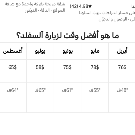
شقة مريحة بغرفة واحدة مع شرفة
دا
4.98 (42)
متوسط التقييم 4.98 من 5، 42 مراجعات
الموقع
·
الدقة
·
الديكور
لى مسار الدراجات، بيت الساونا
لي
·
الوصول والتجوّل
ما هو أفضل وقت لزيارة آلسفلد؟
أبريل
مايو
يونيو
يوليو
أغسطس
$‏76
$‏78
$‏75
$‏58
$‏65
48°ف
55°ف
61°ف
65°ف
64°ف