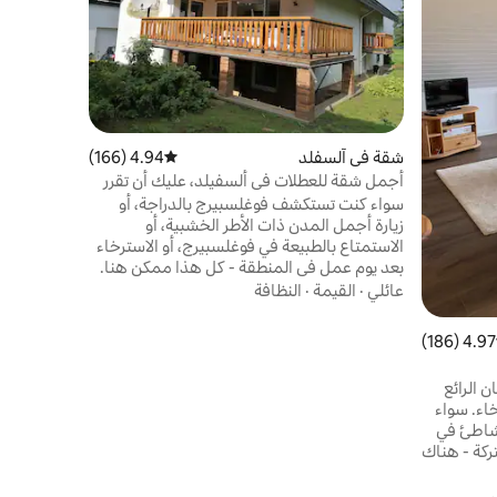
التاريخي. 
ويمكنك الو
والمطاعم و
الموقع
·
ال
الأقدام. مث
الحديثة وال
القديمة مبا
شقة في آلسفلد
4.94 (166)
متوسط التقييم 4.94 من 5، 166 مراجعات
الإقامة.
أجمل شقة للعطلات في ألسفيلد، عليك أن تقرر
سواء كنت تستكشف فوغلسبيرج بالدراجة، أو
زيارة أجمل المدن ذات الأطر الخشبية، أو
الاستمتاع بالطبيعة في فوغلسبيرج، أو الاسترخاء
بعد يوم عمل في المنطقة - كل هذا ممكن هنا.
تم تجديده حديثًا وتجهيزه بمستوى عالي الجودة.
عائلي
·
القيمة
·
النظافة
خزائن المطبخ + الثلاجة ممتلئة، انظر الصور.
لست بحاجة للذهاب للتسوق. حساب
4.97 (186)
 التقييم 4.97 من 5، 186 مراجعات
"الاستهلاك" وفقًا لتقديرك الخاص، لا توجد
"شروط الميني بار". تقوم الغسالة المجففة من
 الرائع
ميلة بتنظيف الغسيل الصغير (3 كجم) في دورة
اء. سواء
واحدة
لشاطئ في
ركة - هناك
. تقع الشقة
ي على