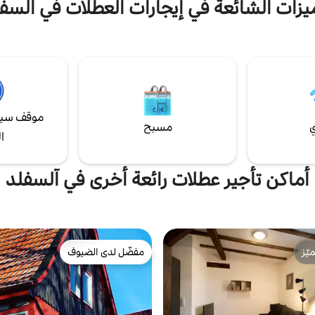
يزات الشائعة في إيجارات العطلات في آلسف
منطقة معيشة واسعة مع واجهة نافذ
المساحات الخضراء. بالإضافة إلى غرفت
منهما يحتو
سريران مفردان إضافيان في الدور العل
المطبخ جديد ومجهز تجهيزًا جيدًا.
موقف سيا
ي
مسبح
ا
أماكن تأجير عطلات رائعة أخرى في آلسفلد
ّز
مفضّل لدى الضيوف
ّز
مفضّل لدى الضيوف