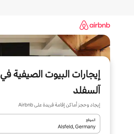
خطى
لى
لمحتوى
إيجارات البيوت الصيفية في
آلسفلد
إيجاد وحجز أماكن إقامة فريدة على Airbnb
الموقع
عند توفر النتائج، انتقل باستخدام السهمين لأعلى ولأسف