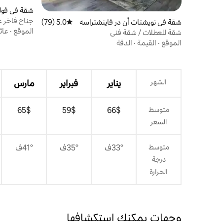
شقة في فول
جناح فاخر ع
شقة في نويشتات أن در فاينشتراسه
5.0 (79)
متوسط التقييم 5.0 من 5، 79 مراجعات
الموقع
·
عائ
شقة للعطلات / شقة فني
الموقع
·
القيمة
·
الدقة
الشهر
يناير
فبراير
مارس
متوسط
$‏66
$‏59
$‏65
السعر
متوسط
33°ف
35°ف
41°ف
درجة
الحرارة
وجهات يمكنك استكشافها