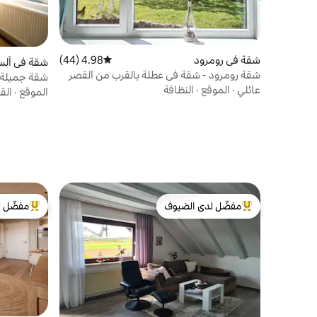
شقة في رومرود
4.98 (44)
متوسط التقييم 4.98 من 5، 44 مراجعات
شقة في آلس
شقة رومرود - شقة في عطلة بالقرب من القصر
شقة جميلة 
عائلي
·
الموقع
·
النظافة
الموقع
·
الق
مفضّل لدى الضيوف
مفضّل ل
من أبرز البيوت المفضّلة لدى الضيوف
من أبرز ال