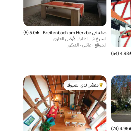
شقة في Breitenbach am Herzbe
5.0 (5)
متوسط التقييم 5.0 من 5، 5 مراجعات
rg
استرخ في الطابق الأرضي العلوي
الموقع
·
عائلي
·
الديكور
4.98 (54)
وسط التقييم 4.98 من 5، 54 مراجعات
مفضّل لدى الضيوف
من أبرز البيوت المفضّلة لدى الضيوف
4.95 (74)
وسط التقييم 4.95 من 5، 74 مراجعات