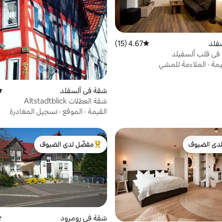
فلد
4.67 (15)
متوسط التقييم 4.67 من 5، 15 مراجعات
في قلب ألسفيلد
يمة
·
الملاءمة للمشي
شقة في آلسفلد
مت
شقة العطلات Altstadtblick
القيمة
·
الموقع
·
تسجيل المغادرة
دى الضيوف
مفضّل لدى الضيوف
بيوت المفضّلة لدى الضيوف
من أبرز البيوت المفضّلة لدى الضيوف
شقة في رومرود
مت