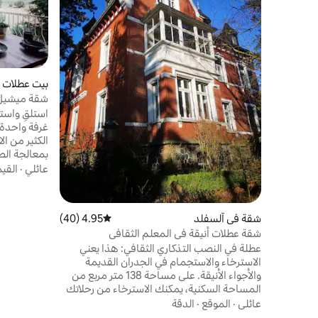
بيت عطلات ف
شقة ميشيل ا
استلقِ واستر
الكثير من ا
بمعالجة الص
التصميم الد
عائلي
·
القي
هنا، عند بو
فولكان لركوب
محطة شحن ا
شقة في آلسفلد
4.95 (40)
متوسط التقييم 4.95 من 5، 40 مراجعات
ذلك، هل ترغ
شقة عطلات أنيقة في المعلم الثقافي
مهتماً، هناك
عطلة في النصب التذكاري الثقافي: هذا يعني
الأمريكية ال
الاسترخاء والاستجمام في الجدران القديمة
والأجواء الأنيقة. على مساحة 138 متر مربع من
المساحة السكنية، يمكنك الاسترخاء من رحلاتك
إلى فوغلسبيرج أو رون أو كنول. أو يمكنك
عائلي
·
الموقع
·
الدقة
استكشاف المدينة التاريخية ذات الطابع