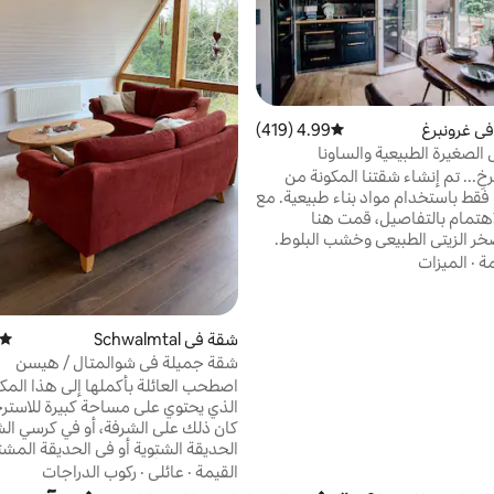
ي غرونبرغ
4.99 (419)
متوسط التقييم 4.99 من 5، 419 مراجعات
لصغيرة الطبيعية والساونا
خِ... تم إنشاء شقتنا المكونة من
غرفة واحدة فقط باستخدام مواد بناء طبيعية. مع
لاهتمام بالتفاصيل، قمت هنا
خر الزيتي الطبيعي وخشب البلوط.
اخلي عالي الجودة يدعوك للاسترخاء.
مة
·
الميزات
ابة فوغلسبيرج، يوجد مدخل إلى درب
 الدراجات الجبلية "مولينتال".
لدراجات مباشرة في الشقة. ثم بعد
شقة في Schwalmtal
متوسط
ب في الذهاب إلى الساونا؟ إذا كنت
شقة جميلة في شوالمتال / هيسن
 إمكانية القيام بجولة مع السيارات
اصطحب العائلة بأكملها إلى هذا المكان
قديمة الخاصة بي؛ -)
الذي يحتوي على مساحة كبيرة للاسترخ
كان ذلك على الشرفة، أو في كرسي ا
الحديقة الشتوية أو في الحديقة المشت
العديد من الأماكن التي تدعوك للبقاء
القيمة
·
عائلي
·
ركوب الدراجات
في الطابق الأول. الطابق العلوي ويحتو