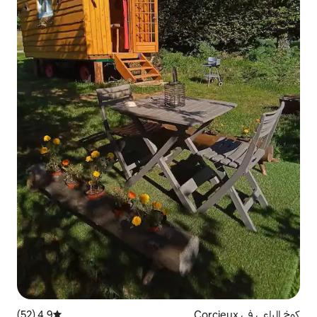
4.9 (52)
متوسط التقييم 4.9 من 5، 52 مراجعات