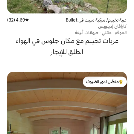
Bu
4.69 (32)
متوسط التقييم 4.69 من 5، 32 مراجعات
يفة
ع مكان جلوس في الهواء
لطلق للإيجار
لدى الضيوف