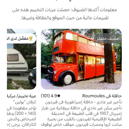
وف: حصلت عربات التخييم هذه على
 حيث الموقع والنظافة وغيرها.
كو
مفضّل لدى الضيوف
ن
من أبرز البيوت المفضّلة لدى الضيوف
ف
ب
م
أ
ع
س
ش
ب
4.9 (101)
متوسط التقييم 4.9 من 5، 101 مراجعات
عربة تخييم/ مركبة مبيت في Sch
4.85 (282)
متوسط التقييم 4.85 من 5، 282 مراجعات
ت
eidegg
براطورية في فيردون
كرفان "بولين"
فلة بريطانية من طراز
نؤجر مقطورتنا في بيتنا. تتسع لشخصين بالغين
لب الطبيعة في الحديقة
(140 × 200) وطفلين (أسرّة بطابقين). يقع
، بالقرب من بحيرة
المرحاض والدش في المنزل، وليس في
ون. موقف خاص لوقوف
الكارافان. يرجى إحضار المناشف والملاءات أو