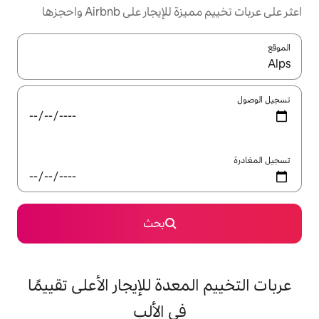
ار على Airbnb واحجزها
ل باستخدام السهمين لأعلى ولأسفل أو استكشف عن طريق اللمس أو السحب.
بحث
معدة للإيجار الأعلى تقييمًا
في الألب