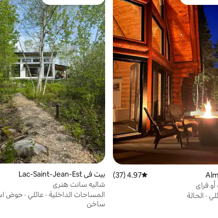
بيوت المفضّلة لدى الضيوف
مفضّل لدى الضيوف
بيت في Lac-Saint-Jean-Est
4.97 (37)
متوسط التقييم 4.97 من 5، 37 مراجعات
شاليه سانت هنري
أو فراي
المساحات الداخلية
·
عائلي
·
حوض اس
لي
·
الحالة
ساخن