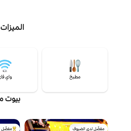
جميل.
الميزات 
مطبخ
واي فا
بيوت م
مفضّل لدى الضيوف
مفضّل ل