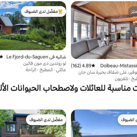
ّز
مفضّل لدى الضيوف
ّز
من أبرز البيوت المفضّلة لدى الضيوف
شاليه في Le Fjord-du-Saguen
متوس
ay
لو روندين دي مون فالين
4.89 (162)
متوسط التقييم 4.89 من 5، 162 مراجعات
عائلي
·
المطبخ
·
الراحة
وفير، على ضفاف بحيرة سان جان
بخ
·
تلفزيون
 مناسبة للعائلات ولاصطحاب الحيوانات الأل
 الضيوف
مفضّل لدى الضيوف
 الضيوف
مفضّل لدى الضيوف