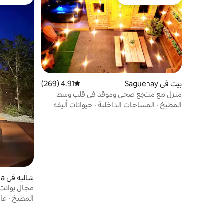
مفضّل لدى الضيوف
من أبرز ال
بيت في Saguenay
4.91 (269)
متوسط التقييم 4.91 من 5، 269 مراجعات
منزل مع منتجع صحي وموقد في قلب وسط
المدينة!
المطبخ
·
المساحات الداخلية
·
حيوانات أليفة
شاليه في Alma
مجال بوانت 
المطبخ
·
عائ