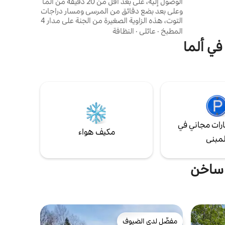
الوصول إليه، على بعد أقل من 20 دقيقة من ألما
وعلى بعد بضع دقائق من المرسى ومسار دراجات
التوت، هذه الزاوية الصغيرة من الجنة على مدار 4
مواسم تتميز بأرض رائعة. الصيف: شاطئ خاص
المطبخ
·
عائلي
·
النظافة
من الرمال الناعمة مثالي للسباحة (متضمن لوح
في ألما
التجديف ودراجة مائية). الشتاء: يمكن لعشاق
الجليد الاستمتاع بالمسارات الموجودة أمامهم
مباشرة. هذا الديكور الفريد سيجعلك تعيش
تجربة هادئة لا تنسى.
رات مجاني في
مكيف هواء
لمبنى
 ساخن
مفضّل لدى الضيوف