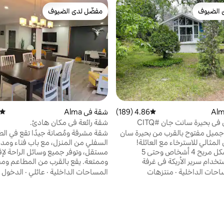
 الضيوف
مفضّل لدى الضيوف
 الضيوف
مفضّل لدى الضيوف
4.86 (189)
متوسط التقييم 4.86 من 5، 189 مراجعات
شقة في Alma
متوسط
الاسكندنافي في بحيرة سانت جان #CITQ
شقة رائعة في مكان هادئ.
جميل مفتوح بالقرب من بحيرة سان
شقة مشرقة ومُصانة جيدًا تقع في الط
المثالي للاسترخاء مع العائلة!
السفلي من المنزل، مع باب فناء ومد
يستوعب بشكل مريح 4 أشخاص وحتى 5
مستقل، وتوفر جميع وسائل الراحة لإق
دام سرير الأريكة في غرفة
وممتعة. يقع بالقرب من المطاعم و
تا النوم مفتوحتان. الجدران عبارة
البقالة ومحطة الوقود ومسارات عربات 
احات الداخلية
·
منتزهات
المساحات الداخلية
·
عائلي
·
الدخول
لأبواب عبارة عن ستائر. لديك
بعد أقل من 12 دقيقة من وسط المدي
وصول إلى مساحة خضراء ومضخة
والشاطئ ودار السينما. وهو مث
على الحائط لتوفير الراحة! لمحبي
والأصدقاء والعمال وراكبي الدراجات 
 موقع التخييم كولوني نوتردام على
السيارات الثلجية الذين يبحثون عن بيئ
قائق سيرًا على الأقدام فقط. الشاطئ
وودية في قلب منطقة لاك سانت جان 