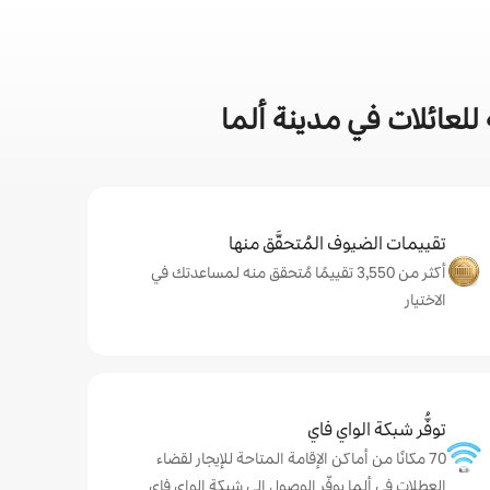
لعائلات في مدينة ألما
تقييمات الضيوف المُتحقَّق منها
أكثر من 3,550 تقييمًا مُتحقق منه لمساعدتك في
الاختيار
توفُّر شبكة الواي فاي
70 مكانًا من أماكن الإقامة المتاحة للإيجار لقضاء
العطلات في ألما يوفّر الوصول إلى شبكة الواي فاي