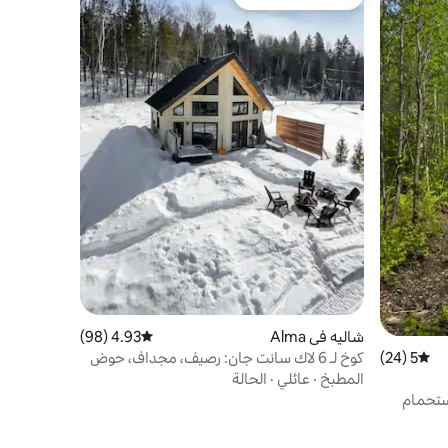
مفضّل لدى الضيوف
شاليه في Alma
4.93 (98)
متوسط التقييم 4.93 من 5، 98 مراجعات
كوخ لـ 6 لاك سانت جان: رصيف، مجداف، حوض
5 (24)
متوسط التقييم 5 من 5، 24 مراجعات
استحمام ساخن
المطبخ
·
عائلي
·
الحالة
تحمام